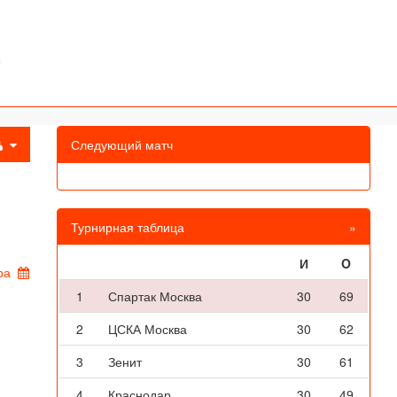
Следующий матч
Турнирная таблица
»
И
O
ра
1
Спартак Москва
30
69
2
ЦСКА Москва
30
62
3
Зенит
30
61
4
Краснодар
30
49