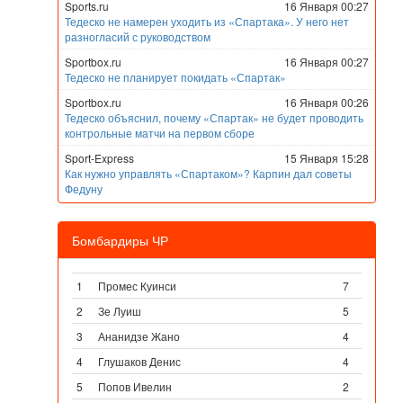
Sports.ru
16 Января 00:27
Тедеско не намерен уходить из «Спартака». У него нет
разногласий с руководством
Sportbox.ru
16 Января 00:27
Тедеско не планирует покидать «Спартак»
Sportbox.ru
16 Января 00:26
Тедеско объяснил, почему «Спартак» не будет проводить
контрольные матчи на первом сборе
Sport-Express
15 Января 15:28
Как нужно управлять «Спартаком»? Карпин дал советы
Федуну
Бомбардиры ЧР
1
Промес Куинси
7
2
Зе Луиш
5
3
Ананидзе Жано
4
4
Глушаков Денис
4
5
Попов Ивелин
2