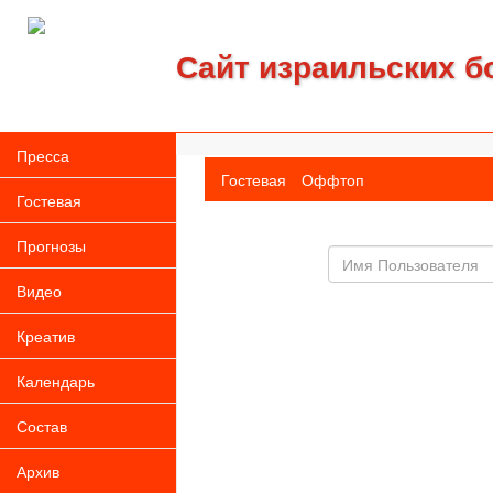
Сайт израильских б
Пресса
Гостевая
Оффтоп
Гостевая
Прогнозы
Имя
пользователя
Видео
Креатив
Календарь
Состав
Архив