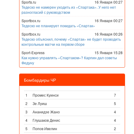
Sports.ru
16 Января 00:27
Тедеско не намерен уходить из «Спартака». У него нет
разногласий с руководством
Sportbox.ru
16 Января 00:27
Тедеско не планирует покидать «Спартак»
Sportbox.ru
16 Января 00:26
Тедеско объяснил, почему «Спартак» не будет проводить
контрольные матчи на первом сборе
Sport-Express
15 Января 15:28
Как нужно управлять «Спартаком»? Карпин дал советы
Федуну
Бомбардиры ЧР
1
Промес Куинси
7
2
Зе Луиш
5
3
Ананидзе Жано
4
4
Глушаков Денис
4
5
Попов Ивелин
2