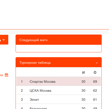
Следующий матч
Турнирная таблица
»
И
O
ра
1
Спартак Москва
30
69
2
ЦСКА Москва
30
62
3
Зенит
30
61
4
Краснодар
30
49