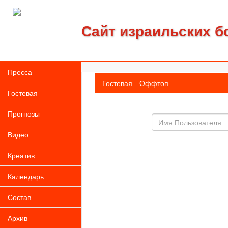
Сайт израильских б
Пресса
Гостевая
Оффтоп
Гостевая
Прогнозы
Имя
пользователя
Видео
Креатив
Календарь
Состав
Архив