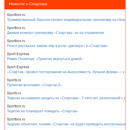
Новости о Спартаке
Sportbox.ru
Травмированный Ларссон провел индивидуальную тренировку на сборах
Sportbox.ru
Джикия покинул тренировку «Спартака» из-за отравления
Sportbox.ru
Понсе рассказал, каково ему в роли «джокера» в «Спартаке»
Sport-Express
Роман Пилипчук: «Приятно вернуться домой»
Sport-Express
«Спартак» провел тестирование на выносливость. Лучшая форма — у Е
Sports.ru
Пилипчук возглавил «Спартак-2»
Sports.ru
Тедеско не намерен уходить из «Спартака». У него нет разногласий с ру
Sportbox.ru
Тедеско не планирует покидать «Спартак»
Sportbox.ru
Тедеско объяснил, почему «Спартак» не будет проводить контрольные м