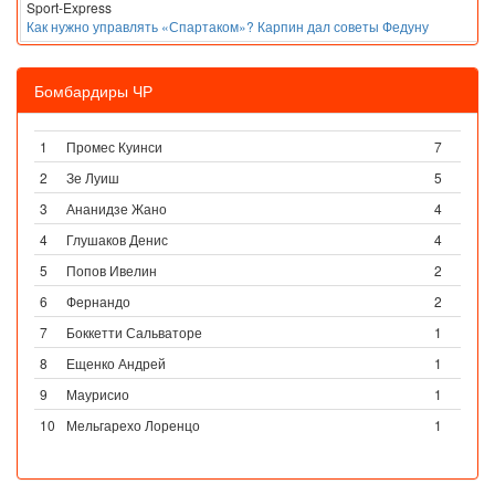
Sport-Express
Как нужно управлять «Спартаком»? Карпин дал советы Федуну
Бомбардиры ЧР
1
Промес Куинси
7
2
Зе Луиш
5
3
Ананидзе Жано
4
4
Глушаков Денис
4
5
Попов Ивелин
2
6
Фернандо
2
7
Боккетти Сальваторе
1
8
Ещенко Андрей
1
9
Маурисио
1
10
Мельгарехо Лоренцо
1