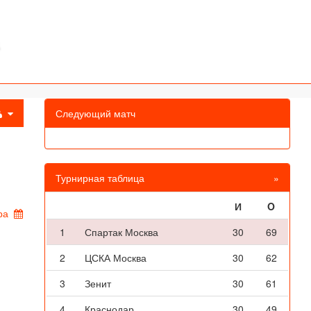
Следующий матч
Турнирная таблица
»
И
O
ра
1
Спартак Москва
30
69
2
ЦСКА Москва
30
62
3
Зенит
30
61
4
Краснодар
30
49