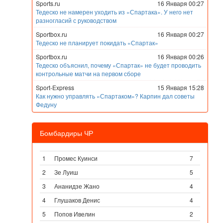
Sports.ru
16 Января 00:27
Тедеско не намерен уходить из «Спартака». У него нет
разногласий с руководством
Sportbox.ru
16 Января 00:27
Тедеско не планирует покидать «Спартак»
Sportbox.ru
16 Января 00:26
Тедеско объяснил, почему «Спартак» не будет проводить
контрольные матчи на первом сборе
Sport-Express
15 Января 15:28
Как нужно управлять «Спартаком»? Карпин дал советы
Федуну
Бомбардиры ЧР
1
Промес Куинси
7
2
Зе Луиш
5
3
Ананидзе Жано
4
4
Глушаков Денис
4
5
Попов Ивелин
2