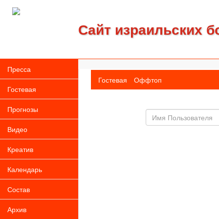
Сайт израильских б
Пресса
Гостевая
Оффтоп
Гостевая
Прогнозы
Имя
пользователя
Видео
Креатив
Календарь
Состав
Архив