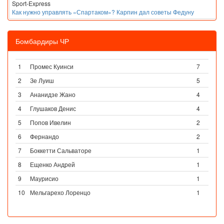
Sport-Express
Как нужно управлять «Спартаком»? Карпин дал советы Федуну
Бомбардиры ЧР
1
Промес Куинси
7
2
Зе Луиш
5
3
Ананидзе Жано
4
4
Глушаков Денис
4
5
Попов Ивелин
2
6
Фернандо
2
7
Боккетти Сальваторе
1
8
Ещенко Андрей
1
9
Маурисио
1
10
Мельгарехо Лоренцо
1