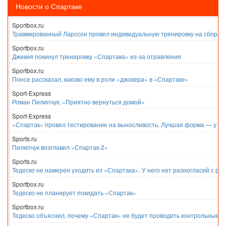
Новости о Спартаке
Sportbox.ru
Травмированный Ларссон провел индивидуальную тренировку на сборах
Sportbox.ru
Джикия покинул тренировку «Спартака» из-за отравления
Sportbox.ru
Понсе рассказал, каково ему в роли «джокера» в «Спартаке»
Sport-Express
Роман Пилипчук: «Приятно вернуться домой»
Sport-Express
«Спартак» провел тестирование на выносливость. Лучшая форма — у Е
Sports.ru
Пилипчук возглавил «Спартак-2»
Sports.ru
Тедеско не намерен уходить из «Спартака». У него нет разногласий с ру
Sportbox.ru
Тедеско не планирует покидать «Спартак»
Sportbox.ru
Тедеско объяснил, почему «Спартак» не будет проводить контрольные м