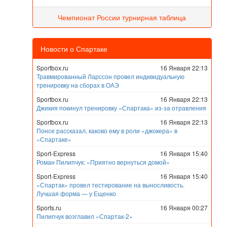
Чемпионат России турнирная таблица
Новости о Спартаке
Sportbox.ru
16 Января 22:13
Травмированный Ларссон провел индивидуальную
тренировку на сборах в ОАЭ
Sportbox.ru
16 Января 22:13
Джикия покинул тренировку «Спартака» из-за отравления
Sportbox.ru
16 Января 22:13
Понсе рассказал, каково ему в роли «джокера» в
«Спартаке»
Sport-Express
16 Января 15:40
Роман Пилипчук: «Приятно вернуться домой»
Sport-Express
16 Января 15:40
«Спартак» провел тестирование на выносливость.
Лучшая форма — у Ещенко
Sports.ru
16 Января 00:27
Пилипчук возглавил «Спартак-2»