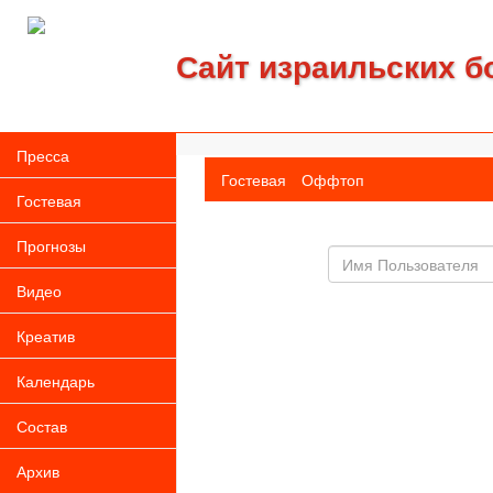
Сайт израильских б
Пресса
Гостевая
Оффтоп
Гостевая
Прогнозы
Имя
пользователя
Видео
Креатив
Календарь
Состав
Архив