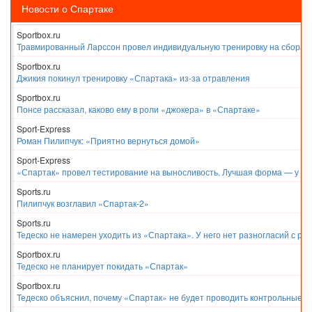
Новости о Спартаке
Sportbox.ru
Травмированный Ларссон провел индивидуальную тренировку на сборах
Sportbox.ru
Джикия покинул тренировку «Спартака» из-за отравления
Sportbox.ru
Понсе рассказал, каково ему в роли «джокера» в «Спартаке»
Sport-Express
Роман Пилипчук: «Приятно вернуться домой»
Sport-Express
«Спартак» провел тестирование на выносливость. Лучшая форма — у Е
Sports.ru
Пилипчук возглавил «Спартак-2»
Sports.ru
Тедеско не намерен уходить из «Спартака». У него нет разногласий с ру
Sportbox.ru
Тедеско не планирует покидать «Спартак»
Sportbox.ru
Тедеско объяснил, почему «Спартак» не будет проводить контрольные м