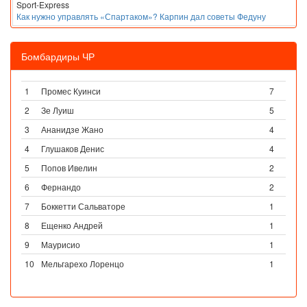
Sport-Express
Как нужно управлять «Спартаком»? Карпин дал советы Федуну
Бомбардиры ЧР
1
Промес Куинси
7
2
Зе Луиш
5
3
Ананидзе Жано
4
4
Глушаков Денис
4
5
Попов Ивелин
2
6
Фернандо
2
7
Боккетти Сальваторе
1
8
Ещенко Андрей
1
9
Маурисио
1
10
Мельгарехо Лоренцо
1