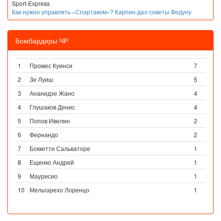
Sport-Express
Как нужно управлять «Спартаком»? Карпин дал советы Федуну
Бомбардиры ЧР
1
Промес Куинси
7
2
Зе Луиш
5
3
Ананидзе Жано
4
4
Глушаков Денис
4
5
Попов Ивелин
2
6
Фернандо
2
7
Боккетти Сальваторе
1
8
Ещенко Андрей
1
9
Маурисио
1
10
Мельгарехо Лоренцо
1