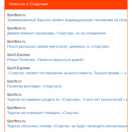
Новости о Спартаке
Sportbox.ru
Травмированный Ларссон провел индивидуальную тренировку на сборах
Sportbox.ru
Джикия покинул тренировку «Спартака» из-за отравления
Sportbox.ru
Понсе рассказал, каково ему в роли «джокера» в «Спартаке»
Sport-Express
Роман Пилипчук: «Приятно вернуться домой»
Sport-Express
«Спартак» провел тестирование на выносливость. Лучшая форма — у Е
Sports.ru
Пилипчук возглавил «Спартак-2»
Sports.ru
Тедеско не намерен уходить из «Спартака». У него нет разногласий с ру
Sportbox.ru
Тедеско не планирует покидать «Спартак»
Sportbox.ru
Тедеско объяснил, почему «Спартак» не будет проводить контрольные м