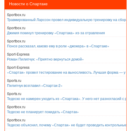
Новости о Спартаке
Sportbox.ru
Травмированный Ларссон провел индивидуальную тренировку на сборах
Sportbox.ru
Джикия покинул тренировку «Спартака» из-за отравления
Sportbox.ru
Понсе рассказал, каково ему в роли «джокера» в «Спартаке»
Sport-Express
Роман Пилипчук: «Приятно вернуться домой»
Sport-Express
«Спартак» провел тестирование на выносливость. Лучшая форма — у Е
Sports.ru
Пилипчук возглавил «Спартак-2»
Sports.ru
Тедеско не намерен уходить из «Спартака». У него нет разногласий с ру
Sportbox.ru
Тедеско не планирует покидать «Спартак»
Sportbox.ru
Тедеско объяснил, почему «Спартак» не будет проводить контрольные м