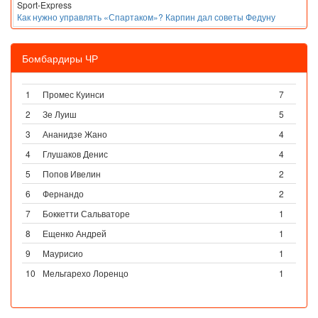
Sport-Express
Как нужно управлять «Спартаком»? Карпин дал советы Федуну
Бомбардиры ЧР
1
Промес Куинси
7
2
Зе Луиш
5
3
Ананидзе Жано
4
4
Глушаков Денис
4
5
Попов Ивелин
2
6
Фернандо
2
7
Боккетти Сальваторе
1
8
Ещенко Андрей
1
9
Маурисио
1
10
Мельгарехо Лоренцо
1