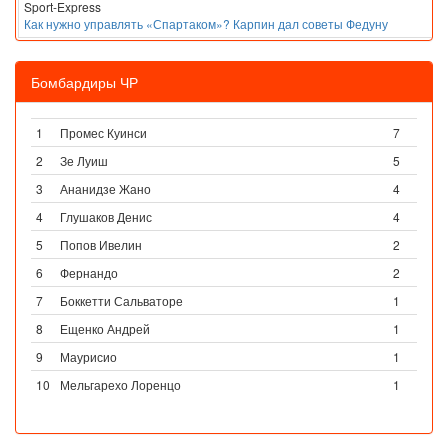
Sport-Express
Как нужно управлять «Спартаком»? Карпин дал советы Федуну
Бомбардиры ЧР
1
Промес Куинси
7
2
Зе Луиш
5
3
Ананидзе Жано
4
4
Глушаков Денис
4
5
Попов Ивелин
2
6
Фернандо
2
7
Боккетти Сальваторе
1
8
Ещенко Андрей
1
9
Маурисио
1
10
Мельгарехо Лоренцо
1