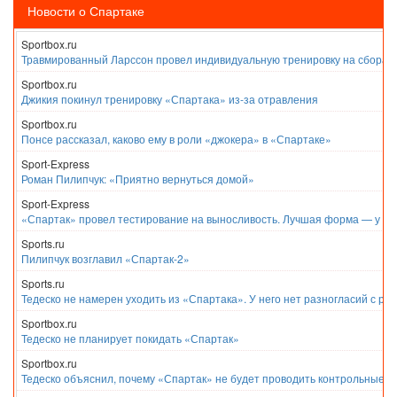
Новости о Спартаке
Sportbox.ru
Травмированный Ларссон провел индивидуальную тренировку на сборах
Sportbox.ru
Джикия покинул тренировку «Спартака» из-за отравления
Sportbox.ru
Понсе рассказал, каково ему в роли «джокера» в «Спартаке»
Sport-Express
Роман Пилипчук: «Приятно вернуться домой»
Sport-Express
«Спартак» провел тестирование на выносливость. Лучшая форма — у Е
Sports.ru
Пилипчук возглавил «Спартак-2»
Sports.ru
Тедеско не намерен уходить из «Спартака». У него нет разногласий с ру
Sportbox.ru
Тедеско не планирует покидать «Спартак»
Sportbox.ru
Тедеско объяснил, почему «Спартак» не будет проводить контрольные м