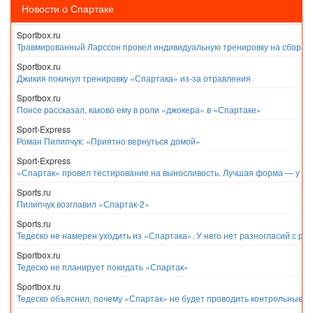
Новости о Спартаке
Sportbox.ru
Травмированный Ларссон провел индивидуальную тренировку на сборах
Sportbox.ru
Джикия покинул тренировку «Спартака» из-за отравления
Sportbox.ru
Понсе рассказал, каково ему в роли «джокера» в «Спартаке»
Sport-Express
Роман Пилипчук: «Приятно вернуться домой»
Sport-Express
«Спартак» провел тестирование на выносливость. Лучшая форма — у Е
Sports.ru
Пилипчук возглавил «Спартак-2»
Sports.ru
Тедеско не намерен уходить из «Спартака». У него нет разногласий с ру
Sportbox.ru
Тедеско не планирует покидать «Спартак»
Sportbox.ru
Тедеско объяснил, почему «Спартак» не будет проводить контрольные м