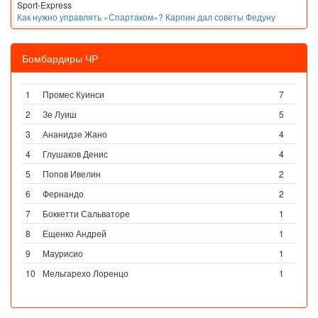
Sport-Express
Как нужно управлять «Спартаком»? Карпин дал советы Федуну
Бомбардиры ЧР
1
Промес Куинси
7
2
Зе Луиш
5
3
Ананидзе Жано
4
4
Глушаков Денис
4
5
Попов Ивелин
2
6
Фернандо
2
7
Боккетти Сальваторе
1
8
Ещенко Андрей
1
9
Маурисио
1
10
Мельгарехо Лоренцо
1