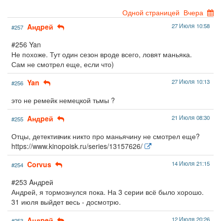
Одной страницей
Вчера
Aндpeй
27 Июля 10:58
#257
#256 Yan
Не похоже. Тут один сезон вроде всего, ловят маньяка.
Сам не смотрел еще, если что)
Yan
27 Июля 10:13
#256
это не ремейк немецкой тьмы ?
Aндpeй
21 Июля 08:30
#255
Отцы, детективчик никто про маньячину не смотрел еще?
https://www.kinopoisk.ru/series/13157626/
Corvus
14 Июля 21:15
#254
#253 Aндpeй
Андрей, я тормознулся пока. На 3 серии всё было хорошо.
31 июля выйдет весь - досмотрю.
Aндpeй
12 Июля 20:26
#253