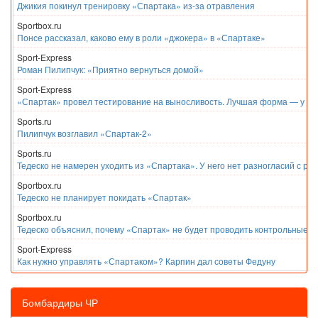
Джикия покинул тренировку «Спартака» из-за отравления
Sportbox.ru
Понсе рассказал, каково ему в роли «джокера» в «Спартаке»
Sport-Express
Роман Пилипчук: «Приятно вернуться домой»
Sport-Express
«Спартак» провел тестирование на выносливость. Лучшая форма — у Е
Sports.ru
Пилипчук возглавил «Спартак-2»
Sports.ru
Тедеско не намерен уходить из «Спартака». У него нет разногласий с ру
Sportbox.ru
Тедеско не планирует покидать «Спартак»
Sportbox.ru
Тедеско объяснил, почему «Спартак» не будет проводить контрольные м
Sport-Express
Как нужно управлять «Спартаком»? Карпин дал советы Федуну
Бомбардиры ЧР