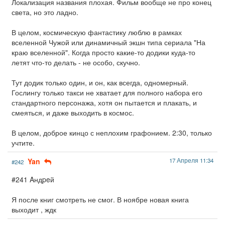
Локализация названия плохая. Фильм вообще не про конец
света, но это ладно.
В целом, космическую фантастику люблю в рамках
вселенной Чужой или динамичный экшн типа сериала "На
краю вселенной". Когда просто какие-то додики куда-то
летят что-то делать - не особо, скучно.
Тут додик только один, и он, как всегда, одномерный.
Гослингу только такси не хватает для полного набора его
стандартного персонажа, хотя он пытается и плакать, и
смеяться, и даже выходить в космос.
В целом, доброе кинцо с неплохим графонием. 2:30, только
учтите.
Yan
17 Апреля 11:34
#242
#241 Aндpeй
Я после книг смотреть не смог. В ноябре новая книга
выходит , ждк