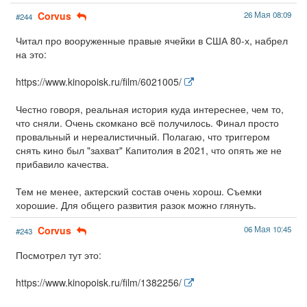
Corvus
26 Мая 08:09
#244
Читал про вооруженные правые ячейки в США 80-х, набрел
на это:
https://www.kinopoisk.ru/film/6021005/
Честно говоря, реальная история куда интереснее, чем то,
что сняли. Очень скомкано всё получилось. Финал просто
провальный и нереалистичный. Полагаю, что триггером
снять кино был "захват" Капитолия в 2021, что опять же не
прибавило качества.
Тем не менее, актерский состав очень хорош. Съемки
хорошие. Для общего развития разок можно глянуть.
Corvus
06 Мая 10:45
#243
Посмотрел тут это:
https://www.kinopoisk.ru/film/1382256/