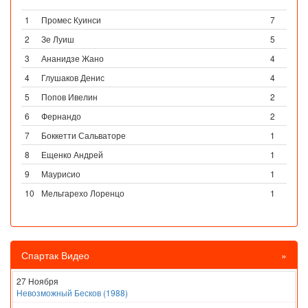
1
Промес Куинси
7
2
Зе Луиш
5
3
Ананидзе Жано
4
4
Глушаков Денис
4
5
Попов Ивелин
2
6
Фернандо
2
7
Боккетти Сальваторе
1
8
Ещенко Андрей
1
9
Маурисио
1
10
Мельгарехо Лоренцо
1
Спартак Видео
»
27 Ноября
Невозможный Бесков (1988)