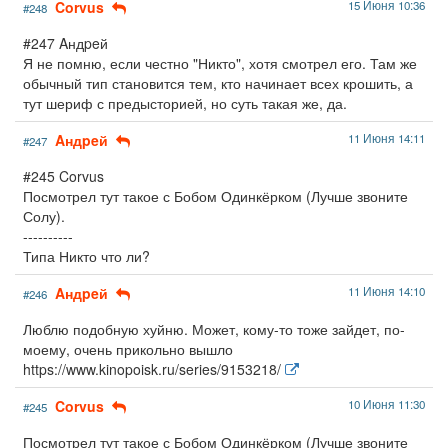
Corvus
15 Июня 10:36
#248
#247 Aндpeй
Я не помню, если честно "Никто", хотя смотрел его. Там же
обычный тип становится тем, кто начинает всех крошить, а
тут шериф с предысторией, но суть такая же, да.
Aндpeй
11 Июня 14:11
#247
#245 Corvus
Посмотрел тут такое с Бобом Одинкёрком (Лучше звоните
Солу).
----------
Типа Никто что ли?
Aндpeй
11 Июня 14:10
#246
Люблю подобную хуйню. Может, кому-то тоже зайдет, по-
моему, очень прикольно вышло
https://www.kinopoisk.ru/series/9153218/
Corvus
10 Июня 11:30
#245
Посмотрел тут такое с Бобом Одинкёрком (Лучше звоните