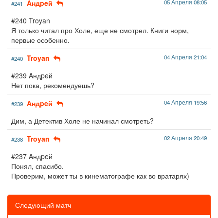
Aндpeй
05 Апреля 08:05
#241
#240 Troyan
Я только читал про Холе, еще не смотрел. Книги норм,
первые особенно.
Troyan
04 Апреля 21:04
#240
#239 Aндpeй
Нет пока, рекомендуешь?
Aндpeй
04 Апреля 19:56
#239
Дим, а Детектив Холе не начинал смотреть?
Troyan
02 Апреля 20:49
#238
#237 Aндpeй
Понял, спасибо.
Проверим, может ты в кинематографе как во вратарях)
Следующий матч