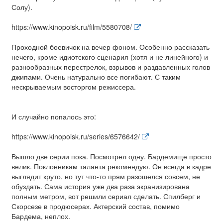
Солу).
https://www.kinopoisk.ru/film/5580708/
Проходной боевичок на вечер фоном. Особенно рассказать
нечего, кроме идиотского сценария (хотя и не линейного) и
разнообразных перестрелок, взрывов и раздавленных голов
джипами. Очень натурально все погибают. С таким
нескрываемым восторгом режиссера.
И случайно попалось это:
https://www.kinopoisk.ru/series/6576642/
Вышло две серии пока. Посмотрел одну. Бардемище просто
велик. Поклонникам таланта рекомендую. Он всегда в кадре
выглядит круто, но тут что-то прям разошелся совсем, не
обуздать. Сама история уже два раза экранизирована
полным метром, вот решили сериал сделать. Спилберг и
Скорсезе в продюсерах. Актерский состав, помимо
Бардема, неплох.