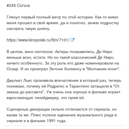
#245 Corvus
Глянул первый полный метр по этой истории. Как-то мимо
меня прошел в своё время, да и понятно, зачем подростку
смотреть такую шляпу.
https://www.kinopoisk.ru/film/7101/
В целом, кино неплохое. Актеры понравились, Де Ниро
меньше всех, кстати. Но он такой классический Де Ниро,
ничего особенного. За эту роль его даже номинировали на
Оскар. И он проиграл Энтони Хопкинсу в "Молчании ягнят".
Джульет Льис произвела впечатление в который раз, теперь
понимаю, почему её Родригес и Тарантино затащили в "От
заказа до рассвета". Уж очень она хорошо в фильме играет
взрослеющую тинейджерку, это прям её.
Сценарные декорации сильно отличаются от сериала, но
канва та же. Плюс полное единение музыкального ряда в
сериале и в фильме 1991 года.