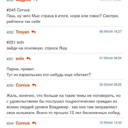
#245 Corvus
Паш, ну чего Мыс страха в итоге, норм или говно? Смотрю,
рейтинги так себе
Troyan
06 Июля 16:27
#252
#251 svin
зайди на основную, спроси Яшу
svin
01 Июля 08:24
#251
Парни, привет.
Тут из израильских кто-нибудь еще обитает?
Corvus
30 Июня 08:25
#250
Жаль, конечно, что больше на такие темы не поговорить, но
с удовольствием бы послушал поцреотических граждан из
всяких пердей уровня Владимир - как они там заправляют
свои колымаги. Всего-то прошло 12 лет бесконечных побед.
Corvus
15 Июня 10:43
#249