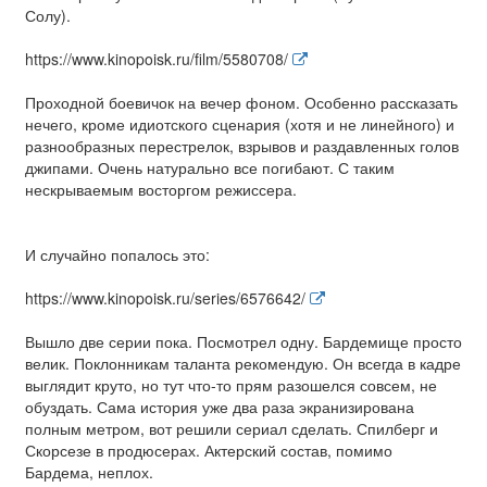
Солу).
https://www.kinopoisk.ru/film/5580708/
Проходной боевичок на вечер фоном. Особенно рассказать
нечего, кроме идиотского сценария (хотя и не линейного) и
разнообразных перестрелок, взрывов и раздавленных голов
джипами. Очень натурально все погибают. С таким
нескрываемым восторгом режиссера.
И случайно попалось это:
https://www.kinopoisk.ru/series/6576642/
Вышло две серии пока. Посмотрел одну. Бардемище просто
велик. Поклонникам таланта рекомендую. Он всегда в кадре
выглядит круто, но тут что-то прям разошелся совсем, не
обуздать. Сама история уже два раза экранизирована
полным метром, вот решили сериал сделать. Спилберг и
Скорсезе в продюсерах. Актерский состав, помимо
Бардема, неплох.