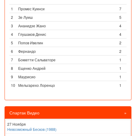
1
Промес Куинси
7
2
Зе Луиш
5
3
Ананидзе Жано
4
4
Глушаков Денис
4
5
Попов Ивелин
2
6
Фернандо
2
7
Боккетти Сальваторе
1
8
Ещенко Андрей
1
9
Маурисио
1
10
Мельгарехо Лоренцо
1
Спартак Видео
»
27 Ноября
Невозможный Бесков (1988)