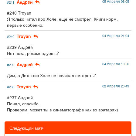
Aндpeй
05 Апреля 08:05
#241
#240 Troyan
Я только читал про Холе, еще не смотрел. Книги норм,
первые особенно.
Troyan
04 Апреля 21:04
#240
#239 Aндpeй
Нет пока, рекомендуешь?
Aндpeй
04 Апреля 19:56
#239
Дим, а Детектив Холе не начинал смотреть?
Troyan
02 Апреля 20:49
#238
#237 Aндpeй
Понял, спасибо.
Проверим, может ты в кинематографе как во вратарях)
Следующий матч