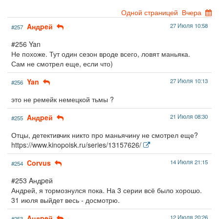
Одной страницей
Вчера
Aндpeй
27 Июля 10:58
#257
#256 Yan
Не похоже. Тут один сезон вроде всего, ловят маньяка.
Сам не смотрел еще, если что)
Yan
27 Июля 10:13
#256
это не ремейк немецкой тьмы ?
Aндpeй
21 Июля 08:30
#255
Отцы, детективчик никто про маньячину не смотрел еще?
https://www.kinopoisk.ru/series/13157626/
Corvus
14 Июля 21:15
#254
#253 Aндpeй
Андрей, я тормознулся пока. На 3 серии всё было хорошо.
31 июля выйдет весь - досмотрю.
Aндpeй
12 Июля 20:26
#253