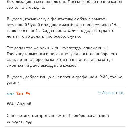
Локализация названия плохая. Фильм вообще не про конец
света, но это ладно.
В целом, космическую фантастику люблю в рамках
вселенной Чужой или динамичный экшн типа сериала "На
краю вселенной". Когда просто какие-то додики куда-то
летят что-то делать - не особо, скучно.
Тут додик только один, и он, как всегда, одномерный.
Гослингу только такси не хватает для полного набора его
стандартного персонажа, хотя он пытается и плакать, и
смеяться, и даже выходить в космос.
В целом, доброе кинцо с неплохим графонием. 2:30, только
учтите.
Yan
17 Апреля 11:34
#242
#241 Aндpeй
Я после книг смотреть не смог. В ноябре новая книга
выходит , ждк