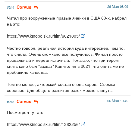
Corvus
26 Мая 08:09
#244
Читал про вооруженные правые ячейки в США 80-х, набрел
на это:
https://www.kinopoisk.ru/film/6021005/
Честно говоря, реальная история куда интереснее, чем то,
что сняли. Очень скомкано всё получилось. Финал просто
провальный и нереалистичный. Полагаю, что триггером
снять кино был "захват" Капитолия в 2021, что опять же не
прибавило качества.
Тем не менее, актерский состав очень хорош. Съемки
хорошие. Для общего развития разок можно глянуть.
Corvus
06 Мая 10:45
#243
Посмотрел тут это:
https://www.kinopoisk.ru/film/1382256/