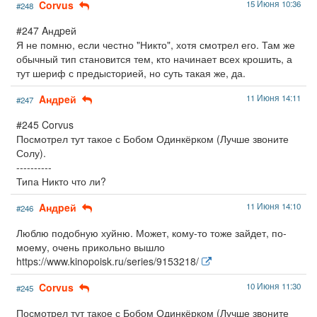
Corvus
15 Июня 10:36
#248
#247 Aндpeй
Я не помню, если честно "Никто", хотя смотрел его. Там же
обычный тип становится тем, кто начинает всех крошить, а
тут шериф с предысторией, но суть такая же, да.
Aндpeй
11 Июня 14:11
#247
#245 Corvus
Посмотрел тут такое с Бобом Одинкёрком (Лучше звоните
Солу).
----------
Типа Никто что ли?
Aндpeй
11 Июня 14:10
#246
Люблю подобную хуйню. Может, кому-то тоже зайдет, по-
моему, очень прикольно вышло
https://www.kinopoisk.ru/series/9153218/
Corvus
10 Июня 11:30
#245
Посмотрел тут такое с Бобом Одинкёрком (Лучше звоните