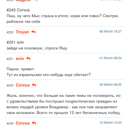
#245 Corvus
Паш, ну чего Мыс страха в итоге, норм или говно? Смотрю,
рейтинги так себе
Troyan
06 Июля 16:27
#252
#251 svin
зайди на основную, спроси Яшу
svin
01 Июля 08:24
#251
Парни, привет.
Тут из израильских кто-нибудь еще обитает?
Corvus
30 Июня 08:25
#250
Жаль, конечно, что больше на такие темы не поговорить, но
с удовольствием бы послушал поцреотических граждан из
всяких пердей уровня Владимир - как они там заправляют
свои колымаги. Всего-то прошло 12 лет бесконечных побед.
Corvus
15 Июня 10:43
#249