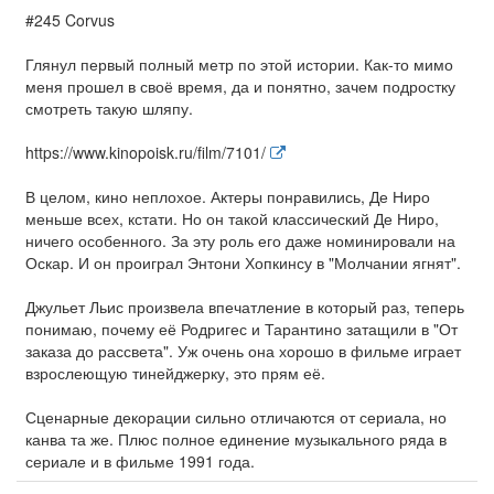
#245 Corvus
Глянул первый полный метр по этой истории. Как-то мимо
меня прошел в своё время, да и понятно, зачем подростку
смотреть такую шляпу.
https://www.kinopoisk.ru/film/7101/
В целом, кино неплохое. Актеры понравились, Де Ниро
меньше всех, кстати. Но он такой классический Де Ниро,
ничего особенного. За эту роль его даже номинировали на
Оскар. И он проиграл Энтони Хопкинсу в "Молчании ягнят".
Джульет Льис произвела впечатление в который раз, теперь
понимаю, почему её Родригес и Тарантино затащили в "От
заказа до рассвета". Уж очень она хорошо в фильме играет
взрослеющую тинейджерку, это прям её.
Сценарные декорации сильно отличаются от сериала, но
канва та же. Плюс полное единение музыкального ряда в
сериале и в фильме 1991 года.