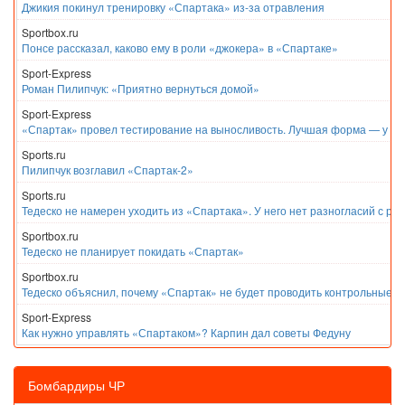
Джикия покинул тренировку «Спартака» из-за отравления
Sportbox.ru
Понсе рассказал, каково ему в роли «джокера» в «Спартаке»
Sport-Express
Роман Пилипчук: «Приятно вернуться домой»
Sport-Express
«Спартак» провел тестирование на выносливость. Лучшая форма — у Е
Sports.ru
Пилипчук возглавил «Спартак-2»
Sports.ru
Тедеско не намерен уходить из «Спартака». У него нет разногласий с ру
Sportbox.ru
Тедеско не планирует покидать «Спартак»
Sportbox.ru
Тедеско объяснил, почему «Спартак» не будет проводить контрольные м
Sport-Express
Как нужно управлять «Спартаком»? Карпин дал советы Федуну
Бомбардиры ЧР