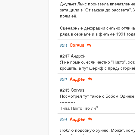
Джульет Льис произвела впечатление
затащили в "От заказа до рассвета"
прям её.
Сценарные декорации сильно отличаю
ряда в сериале и в фильме 1991 года
Corvus
#248
#247 Aндpeй
Я не помню, если честно "Никто", хо
крошить, а тут шериф с предысторией,
Aндpeй
#247
#245 Corvus
Посмотрел тут такое с Бобом Одинкё
----------
Типа Никто что ли?
Aндpeй
#246
Люблю подобную хуйню. Может, кому-