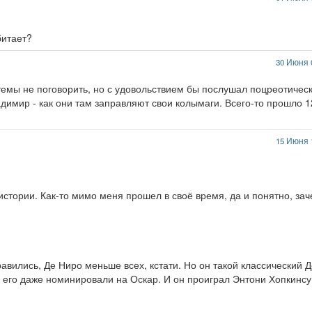
битает?
30 Июня 
 темы не поговорить, но с удовольствием бы послушал поцреотичес
димир - как они там заправляют свои колымаги. Всего-то прошло 1
15 Июня 
истории. Как-то мимо меня прошел в своё время, да и понятно, за
авились, Де Ниро меньше всех, кстати. Но он такой классический Д
ь его даже номинировали на Оскар. И он проиграл Энтони Хопкинсу