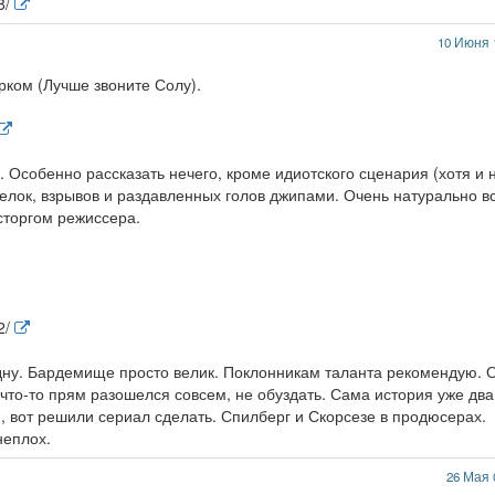
8/
10 Июня 
рком (Лучше звоните Солу).
 Особенно рассказать нечего, кроме идиотского сценария (хотя и 
елок, взрывов и раздавленных голов джипами. Очень натурально в
сторгом режиссера.
2/
дну. Бардемище просто велик. Поклонникам таланта рекомендую. 
т что-то прям разошелся совсем, не обуздать. Сама история уже два
 вот решили сериал сделать. Спилберг и Скорсезе в продюсерах.
неплох.
26 Мая 