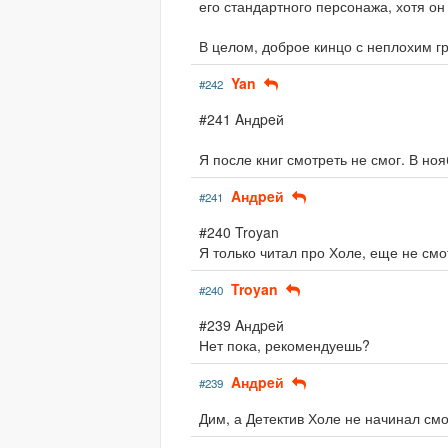
его стандартного персонажа, хотя он 
В целом, доброе кинцо с неплохим гр
Yan
#242
#241 Aндpeй
Я после книг смотреть не смог. В ноя
Aндpeй
#241
#240 Troyan
Я только читал про Холе, еще не смо
Troyan
#240
#239 Aндpeй
Нет пока, рекомендуешь?
Aндpeй
#239
Дим, а Детектив Холе не начинал см