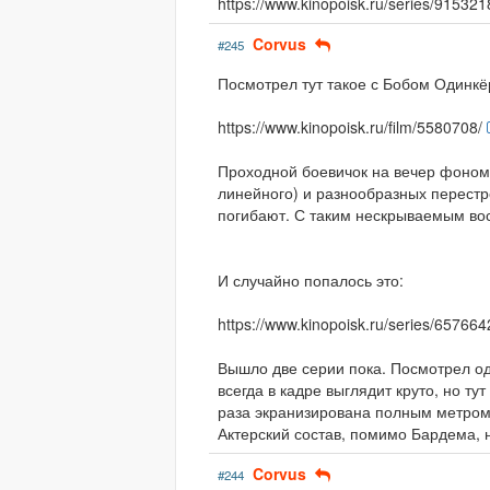
https://www.kinopoisk.ru/series/915321
Corvus
#245
Посмотрел тут такое с Бобом Одинкё
https://www.kinopoisk.ru/film/5580708/
Проходной боевичок на вечер фоном.
линейного) и разнообразных перестр
погибают. С таким нескрываемым во
И случайно попалось это:
https://www.kinopoisk.ru/series/657664
Вышло две серии пока. Посмотрел о
всегда в кадре выглядит круто, но ту
раза экранизирована полным метром,
Актерский состав, помимо Бардема, 
Corvus
#244