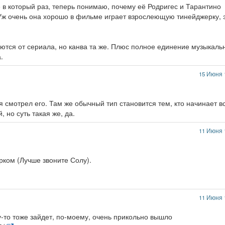
 в который раз, теперь понимаю, почему её Родригес и Тарантино
. Уж очень она хорошо в фильме играет взрослеющую тинейджерку, 
тся от сериала, но канва та же. Плюс полное единение музыкаль
.
15 Июня 
тя смотрел его. Там же обычный тип становится тем, кто начинает в
 но суть такая же, да.
11 Июня 
рком (Лучше звоните Солу).
11 Июня 
то тоже зайдет, по-моему, очень прикольно вышло