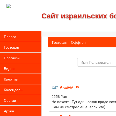
Сайт израильских б
Пресса
Гостевая
Оффтоп
Гостевая
Прогнозы
Имя
пользователя
Видео
Креатив
Aндpeй
#257
Календарь
#256 Yan
Состав
Не похоже. Тут один сезон вроде всег
Сам не смотрел еще, если что)
Архив