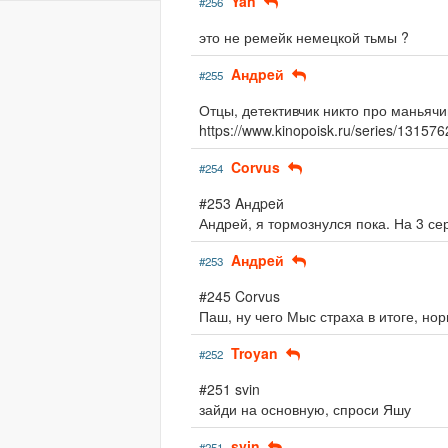
Yan
#256
это не ремейк немецкой тьмы ?
Aндpeй
#255
Отцы, детективчик никто про маньяч
https://www.kinopoisk.ru/series/13157
Corvus
#254
#253 Aндpeй
Андрей, я тормознулся пока. На 3 се
Aндpeй
#253
#245 Corvus
Паш, ну чего Мыс страха в итоге, но
Troyan
#252
#251 svin
зайди на основную, спроси Яшу
svin
#251