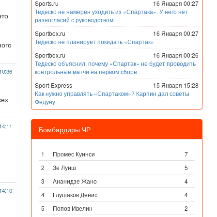
Sports.ru
16 Января 00:27
Тедеско не намерен уходить из «Спартака». У него нет
это
разногласий с руководством
Sportbox.ru
16 Января 00:27
Тедеско не планирует покидать «Спартак»
ного
Sportbox.ru
16 Января 00:26
Тедеско объяснил, почему «Спартак» не будет проводить
10:36
контрольные матчи на первом сборе
Sport-Express
15 Января 15:28
Как нужно управлять «Спартаком»? Карпин дал советы
сех
Федуну
14:11
Бомбардиры ЧР
1
Промес Куинси
7
2
Зе Луиш
5
3
Ананидзе Жано
4
14:10
4
Глушаков Денис
4
5
Попов Ивелин
2