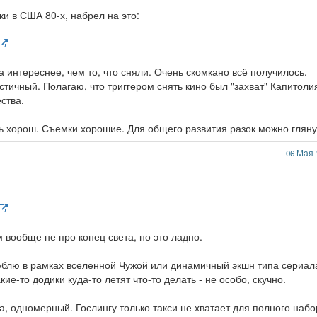
и в США 80-х, набрел на это:
а интереснее, чем то, что сняли. Очень скомкано всё получилось.
тичный. Полагаю, что триггером снять кино был "захват" Капитоли
ства.
нь хорош. Съемки хорошие. Для общего развития разок можно гляну
06 Мая 
 вообще не про конец света, но это ладно.
юблю в рамках вселенной Чужой или динамичный экшн типа сериал
кие-то додики куда-то летят что-то делать - не особо, скучно.
гда, одномерный. Гослингу только такси не хватает для полного наб