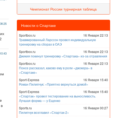
Чемпионат России турнирная таблица
08:25
Новости о Спартаке
ких
Sportbox.ru
16 Января 22:13
2
Травмированный Ларссон провел индивидуальную
тренировку на сборах в ОАЭ
Sportbox.ru
16 Января 22:13
10:43
Джикия покинул тренировку «Спартака» из-за отравления
Sportbox.ru
16 Января 22:13
Понсе рассказал, каково ему в роли «джокера» в
«Спартаке»
чем
Sport-Express
16 Января 15:40
Роман Пилипчук: «Приятно вернуться домой»
Sport-Express
16 Января 15:40
«Спартак» провел тестирование на выносливость.
е
Лучшая форма — у Ещенко
 в
Sports.ru
16 Января 00:27
Пилипчук возглавил «Спартак-2»