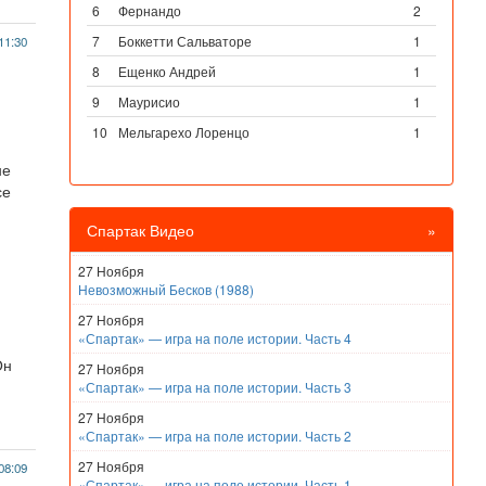
6
Фернандо
2
7
Боккетти Сальваторе
1
11:30
8
Ещенко Андрей
1
9
Маурисио
1
10
Мельгарехо Лоренцо
1
не
се
Спартак Видео
»
27 Ноября
Невозможный Бесков (1988)
27 Ноября
«Спартак» — игра на поле истории. Часть 4
Он
27 Ноября
«Спартак» — игра на поле истории. Часть 3
27 Ноября
«Спартак» — игра на поле истории. Часть 2
27 Ноября
08:09
«Спартак» — игра на поле истории. Часть 1