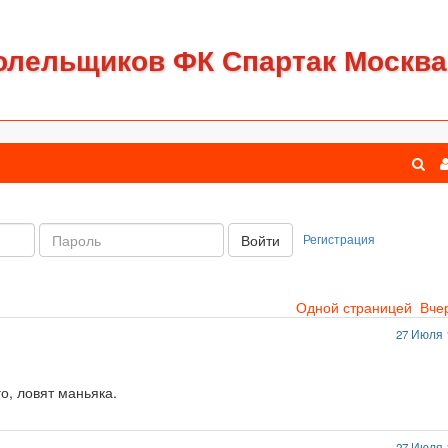
олельщиков ФК Спартак Москва
Пароль:
Регистрация
Войти
Одной страницей
Вче
27 Июля 
о, ловят маньяка.
27 Июля 