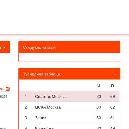
Следующий матч
Турнирная таблица
»
И
O
ра
1
Спартак Москва
30
69
10:58
2
ЦСКА Москва
30
62
3
Зенит
30
61
4
Краснодар
30
49
10:13