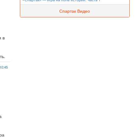
Спартак Видео
я в
ть.
10:45
а
ора