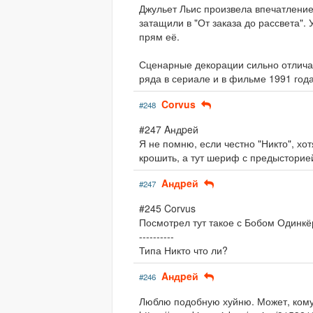
Джульет Льис произвела впечатление
затащили в "От заказа до рассвета"
прям её.
Сценарные декорации сильно отличаю
ряда в сериале и в фильме 1991 года
Corvus
#248
#247 Aндpeй
Я не помню, если честно "Никто", хо
крошить, а тут шериф с предысторией,
Aндpeй
#247
#245 Corvus
Посмотрел тут такое с Бобом Одинкё
----------
Типа Никто что ли?
Aндpeй
#246
Люблю подобную хуйню. Может, кому-