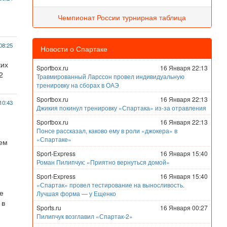
Чемпионат России турнирная таблица
08:25
Новости о Спартаке
ких
Sportbox.ru
16 Января 22:13
2
Травмированный Ларссон провел индивидуальную
тренировку на сборах в ОАЭ
Sportbox.ru
16 Января 22:13
10:43
Джикия покинул тренировку «Спартака» из-за отравления
Sportbox.ru
16 Января 22:13
Понсе рассказал, каково ему в роли «джокера» в
«Спартаке»
чем
Sport-Express
16 Января 15:40
Роман Пилипчук: «Приятно вернуться домой»
Sport-Express
16 Января 15:40
«Спартак» провел тестирование на выносливость.
е
Лучшая форма — у Ещенко
 в
Sports.ru
16 Января 00:27
Пилипчук возглавил «Спартак-2»