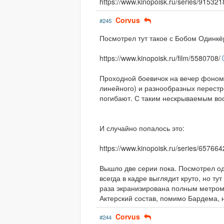
https://www.kinopoisk.ru/series/915321
Corvus
#245
Посмотрел тут такое с Бобом Одинкё
https://www.kinopoisk.ru/film/5580708/
Проходной боевичок на вечер фоном.
линейного) и разнообразных перестр
погибают. С таким нескрываемым во
И случайно попалось это:
https://www.kinopoisk.ru/series/657664
Вышло две серии пока. Посмотрел о
всегда в кадре выглядит круто, но ту
раза экранизирована полным метром,
Актерский состав, помимо Бардема, 
Corvus
#244