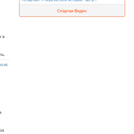
Спартак Видео
я в
ть.
10:45
а
ора