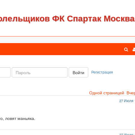
олельщиков ФК Спартак Москва
Пароль:
Регистрация
Войти
Одной страницей
Вче
27 Июля 
о, ловят маньяка.
27 Июля 