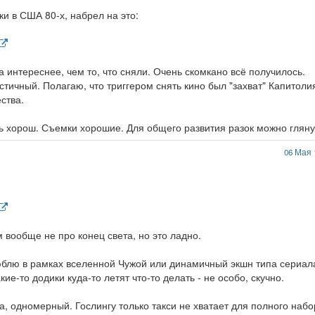
и в США 80-х, набрел на это:
а интереснее, чем то, что сняли. Очень скомкано всё получилось.
тичный. Полагаю, что триггером снять кино был "захват" Капитоли
ства.
нь хорош. Съемки хорошие. Для общего развития разок можно гляну
06 Мая 
 вообще не про конец света, но это ладно.
юблю в рамках вселенной Чужой или динамичный экшн типа сериал
кие-то додики куда-то летят что-то делать - не особо, скучно.
гда, одномерный. Гослингу только такси не хватает для полного наб