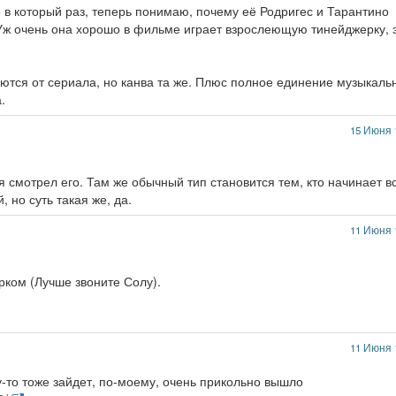
 в который раз, теперь понимаю, почему её Родригес и Тарантино
. Уж очень она хорошо в фильме играет взрослеющую тинейджерку, 
тся от сериала, но канва та же. Плюс полное единение музыкаль
.
15 Июня 
тя смотрел его. Там же обычный тип становится тем, кто начинает в
 но суть такая же, да.
11 Июня 
рком (Лучше звоните Солу).
11 Июня 
то тоже зайдет, по-моему, очень прикольно вышло