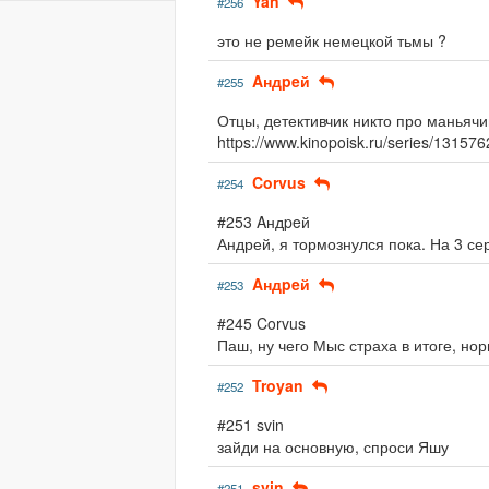
Yan
#256
это не ремейк немецкой тьмы ?
Aндpeй
#255
Отцы, детективчик никто про маньяч
https://www.kinopoisk.ru/series/13157
Corvus
#254
#253 Aндpeй
Андрей, я тормознулся пока. На 3 се
Aндpeй
#253
#245 Corvus
Паш, ну чего Мыс страха в итоге, но
Troyan
#252
#251 svin
зайди на основную, спроси Яшу
svin
#251