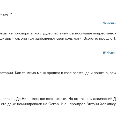
битает?
30 Июня 
 темы не поговорить, но с удовольствием бы послушал поцреотичес
димир - как они там заправляют свои колымаги. Всего-то прошло 1
15 Июня 
истории. Как-то мимо меня прошел в своё время, да и понятно, за
авились, Де Ниро меньше всех, кстати. Но он такой классический Д
ь его даже номинировали на Оскар. И он проиграл Энтони Хопкинсу