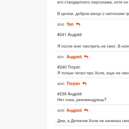
его стандартного персонажа, хотя он 
В целом, доброе кинцо с неплохим гр
Yan
#242
#241 Aндpeй
Я после книг смотреть не смог. В ноя
Aндpeй
#241
#240 Troyan
Я только читал про Холе, еще не смо
Troyan
#240
#239 Aндpeй
Нет пока, рекомендуешь?
Aндpeй
#239
Дим, а Детектив Холе не начинал см