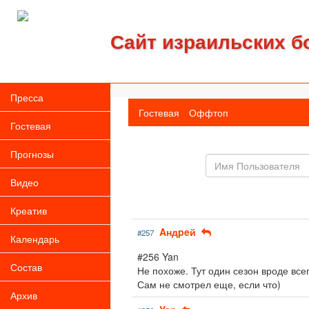
Сайт израильских б
Пресса
Гостевая
Оффтоп
Гостевая
Прогнозы
Имя
пользователя
Видео
Креатив
Aндpeй
#257
Календарь
#256 Yan
Состав
Не похоже. Тут один сезон вроде всег
Сам не смотрел еще, если что)
Архив