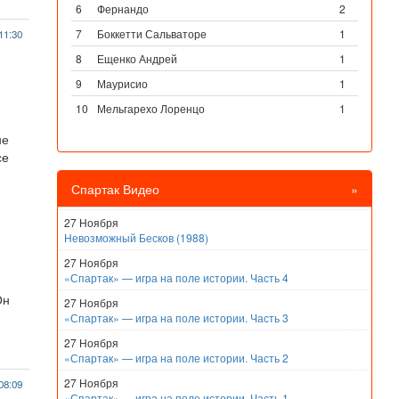
6
Фернандо
2
7
Боккетти Сальваторе
1
11:30
8
Ещенко Андрей
1
9
Маурисио
1
10
Мельгарехо Лоренцо
1
не
се
Спартак Видео
»
27 Ноября
Невозможный Бесков (1988)
27 Ноября
«Спартак» — игра на поле истории. Часть 4
Он
27 Ноября
«Спартак» — игра на поле истории. Часть 3
27 Ноября
«Спартак» — игра на поле истории. Часть 2
27 Ноября
08:09
«Спартак» — игра на поле истории. Часть 1