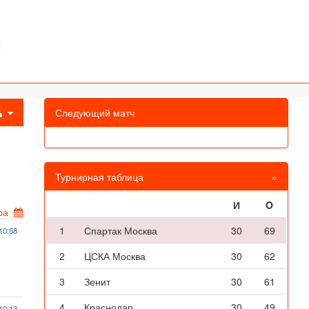
Следующий матч
Турнирная таблица
»
И
O
ра
1
Спартак Москва
30
69
10:58
2
ЦСКА Москва
30
62
3
Зенит
30
61
4
Краснодар
30
49
10:13