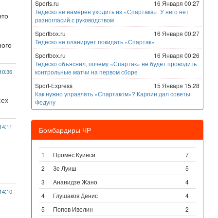
Sports.ru
16 Января 00:27
Тедеско не намерен уходить из «Спартака». У него нет
это
разногласий с руководством
Sportbox.ru
16 Января 00:27
Тедеско не планирует покидать «Спартак»
ного
Sportbox.ru
16 Января 00:26
Тедеско объяснил, почему «Спартак» не будет проводить
10:36
контрольные матчи на первом сборе
Sport-Express
15 Января 15:28
Как нужно управлять «Спартаком»? Карпин дал советы
сех
Федуну
14:11
Бомбардиры ЧР
1
Промес Куинси
7
2
Зе Луиш
5
3
Ананидзе Жано
4
14:10
4
Глушаков Денис
4
5
Попов Ивелин
2