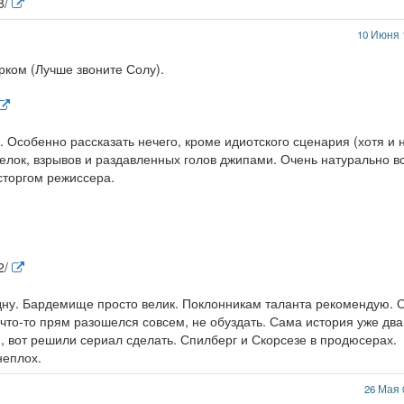
8/
10 Июня 
рком (Лучше звоните Солу).
 Особенно рассказать нечего, кроме идиотского сценария (хотя и 
елок, взрывов и раздавленных голов джипами. Очень натурально в
сторгом режиссера.
2/
дну. Бардемище просто велик. Поклонникам таланта рекомендую. 
т что-то прям разошелся совсем, не обуздать. Сама история уже два
 вот решили сериал сделать. Спилберг и Скорсезе в продюсерах.
неплох.
26 Мая 