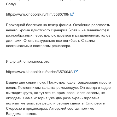
Солу).
https://www.kinopoisk.ru/film/5580708/
Проходной боевичок на вечер фоном. Особенно рассказать
нечего, кроме идиотского сценария (хотя и не линейного) и
разнообразных перестрелок, взрывов и раздавленных голов
джипами. Очень натурально все погибают. С таким
нескрываемым восторгом режиссера.
И случайно попалось это:
https://www.kinopoisk.ru/series/6576642/
Вышло две серии пока. Посмотрел одну. Бардемище просто
велик. Поклонникам таланта рекомендую. Он всегда в кадре
выглядит круто, но тут что-то прям разошелся совсем, не
обуздать. Сама история уже два раза экранизирована
полным метром, вот решили сериал сделать. Спилберг и
Скорсезе в продюсерах. Актерский состав, помимо
Бардема, неплох.