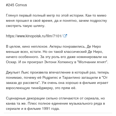
#245 Corvus
Глянул первый полный метр по этой истории. Как-то мимо
меня прошел в своё время, да и понятно, зачем подростку
смотреть такую шляпу.
https://www.kinopoisk.ru/film/7101/
В целом, кино неплохое. Актеры понравились, Де Ниро
меньше всех, кстати. Но он такой классический Де Ниро,
ничего особенного. За эту роль его даже номинировали на
Оскар. И он проиграл Энтони Хопкинсу в "Молчании ягнят".
Джульет Льис произвела впечатление в который раз, теперь
понимаю, почему её Родригес и Тарантино затащили в "От
заказа до рассвета". Уж очень она хорошо в фильме играет
взрослеющую тинейджерку, это прям её.
Сценарные декорации сильно отличаются от сериала, но
канва та же. Плюс полное единение музыкального ряда в
сериале и в фильме 1991 года.