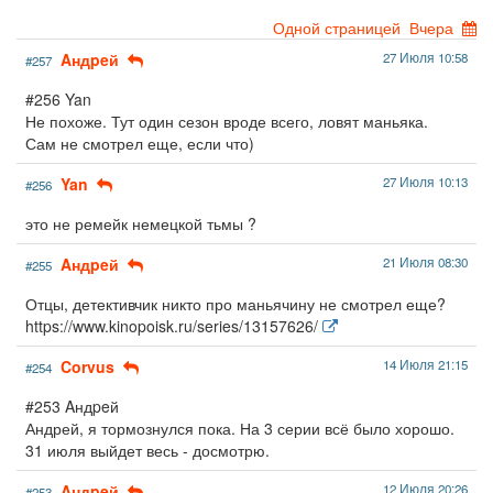
Одной страницей
Вчера
Aндpeй
27 Июля 10:58
#257
#256 Yan
Не похоже. Тут один сезон вроде всего, ловят маньяка.
Сам не смотрел еще, если что)
Yan
27 Июля 10:13
#256
это не ремейк немецкой тьмы ?
Aндpeй
21 Июля 08:30
#255
Отцы, детективчик никто про маньячину не смотрел еще?
https://www.kinopoisk.ru/series/13157626/
Corvus
14 Июля 21:15
#254
#253 Aндpeй
Андрей, я тормознулся пока. На 3 серии всё было хорошо.
31 июля выйдет весь - досмотрю.
Aндpeй
12 Июля 20:26
#253