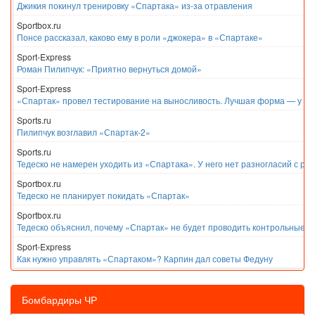
Джикия покинул тренировку «Спартака» из-за отравления
Sportbox.ru
Понсе рассказал, каково ему в роли «джокера» в «Спартаке»
Sport-Express
Роман Пилипчук: «Приятно вернуться домой»
Sport-Express
«Спартак» провел тестирование на выносливость. Лучшая форма — у Е
Sports.ru
Пилипчук возглавил «Спартак-2»
Sports.ru
Тедеско не намерен уходить из «Спартака». У него нет разногласий с ру
Sportbox.ru
Тедеско не планирует покидать «Спартак»
Sportbox.ru
Тедеско объяснил, почему «Спартак» не будет проводить контрольные м
Sport-Express
Как нужно управлять «Спартаком»? Карпин дал советы Федуну
Бомбардиры ЧР