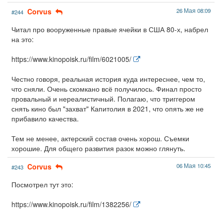
Corvus
26 Мая 08:09
#244
Читал про вооруженные правые ячейки в США 80-х, набрел
на это:
https://www.kinopoisk.ru/film/6021005/
Честно говоря, реальная история куда интереснее, чем то,
что сняли. Очень скомкано всё получилось. Финал просто
провальный и нереалистичный. Полагаю, что триггером
снять кино был "захват" Капитолия в 2021, что опять же не
прибавило качества.
Тем не менее, актерский состав очень хорош. Съемки
хорошие. Для общего развития разок можно глянуть.
Corvus
06 Мая 10:45
#243
Посмотрел тут это:
https://www.kinopoisk.ru/film/1382256/