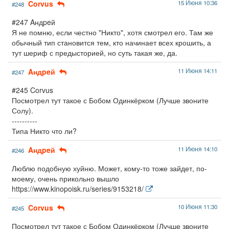
Corvus
15 Июня 10:36
#248
#247 Aндpeй
Я не помню, если честно "Никто", хотя смотрел его. Там же
обычный тип становится тем, кто начинает всех крошить, а
тут шериф с предысторией, но суть такая же, да.
Aндpeй
11 Июня 14:11
#247
#245 Corvus
Посмотрел тут такое с Бобом Одинкёрком (Лучше звоните
Солу).
----------
Типа Никто что ли?
Aндpeй
11 Июня 14:10
#246
Люблю подобную хуйню. Может, кому-то тоже зайдет, по-
моему, очень прикольно вышло
https://www.kinopoisk.ru/series/9153218/
Corvus
10 Июня 11:30
#245
Посмотрел тут такое с Бобом Одинкёрком (Лучше звоните