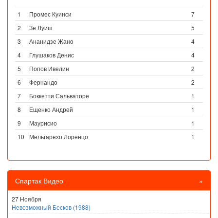
1
Промес Куинси
7
2
Зе Луиш
5
3
Ананидзе Жано
4
4
Глушаков Денис
4
5
Попов Ивелин
2
6
Фернандо
2
7
Боккетти Сальваторе
1
8
Ещенко Андрей
1
9
Маурисио
1
10
Мельгарехо Лоренцо
1
Спартак Видео
»
27 Ноября
Невозможный Бесков (1988)