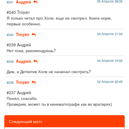
Aндpeй
05 Апреля 08:05
#241
#240 Troyan
Я только читал про Холе, еще не смотрел. Книги норм,
первые особенно.
Troyan
04 Апреля 21:04
#240
#239 Aндpeй
Нет пока, рекомендуешь?
Aндpeй
04 Апреля 19:56
#239
Дим, а Детектив Холе не начинал смотреть?
Troyan
02 Апреля 20:49
#238
#237 Aндpeй
Понял, спасибо.
Проверим, может ты в кинематографе как во вратарях)
Следующий матч