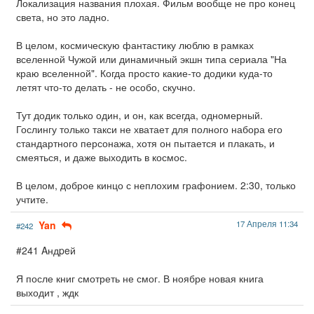
Локализация названия плохая. Фильм вообще не про конец
света, но это ладно.
В целом, космическую фантастику люблю в рамках
вселенной Чужой или динамичный экшн типа сериала "На
краю вселенной". Когда просто какие-то додики куда-то
летят что-то делать - не особо, скучно.
Тут додик только один, и он, как всегда, одномерный.
Гослингу только такси не хватает для полного набора его
стандартного персонажа, хотя он пытается и плакать, и
смеяться, и даже выходить в космос.
В целом, доброе кинцо с неплохим графонием. 2:30, только
учтите.
Yan
17 Апреля 11:34
#242
#241 Aндpeй
Я после книг смотреть не смог. В ноябре новая книга
выходит , ждк