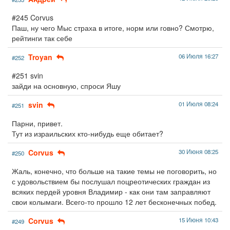
#245 Corvus
Паш, ну чего Мыс страха в итоге, норм или говно? Смотрю,
рейтинги так себе
Troyan
06 Июля 16:27
#252
#251 svin
зайди на основную, спроси Яшу
svin
01 Июля 08:24
#251
Парни, привет.
Тут из израильских кто-нибудь еще обитает?
Corvus
30 Июня 08:25
#250
Жаль, конечно, что больше на такие темы не поговорить, но
с удовольствием бы послушал поцреотических граждан из
всяких пердей уровня Владимир - как они там заправляют
свои колымаги. Всего-то прошло 12 лет бесконечных побед.
Corvus
15 Июня 10:43
#249