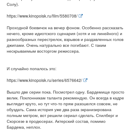
Солу).
https://www.kinopoisk.ru/film/5580708/
Проходной боевичок на вечер фоном. Особенно рассказать
нечего, кроме идиотского сценария (хотя и не линейного) и
разнообразных перестрелок, взрывов и раздавленных голов
джипами. Очень натурально все погибают. С таким
нескрываемым восторгом режиссера.
И случайно попалось это:
https://www.kinopoisk.ru/series/6576642/
Вышло две серии пока. Посмотрел одну. Бардемище просто
велик. Поклонникам таланта рекомендую. Он всегда в кадре
выглядит круто, но тут что-то прям разошелся совсем, не
обуздать. Сама история уже два раза экранизирована
полным метром, вот решили сериал сделать. Спилберг и
Скорсезе в продюсерах. Актерский состав, помимо
Бардема, неплох.