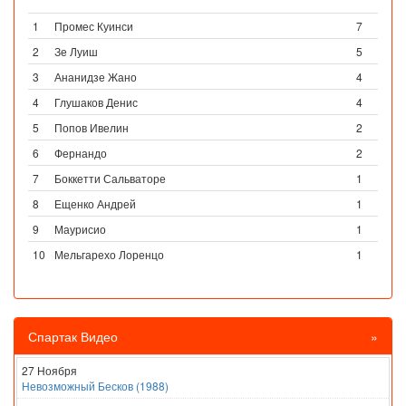
1
Промес Куинси
7
2
Зе Луиш
5
3
Ананидзе Жано
4
4
Глушаков Денис
4
5
Попов Ивелин
2
6
Фернандо
2
7
Боккетти Сальваторе
1
8
Ещенко Андрей
1
9
Маурисио
1
10
Мельгарехо Лоренцо
1
Спартак Видео
»
27 Ноября
Невозможный Бесков (1988)