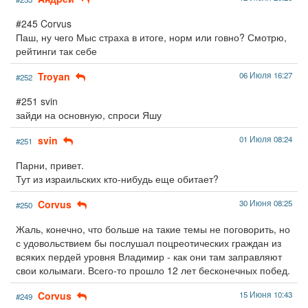
#245 Corvus
Паш, ну чего Мыс страха в итоге, норм или говно? Смотрю,
рейтинги так себе
Troyan
06 Июля 16:27
#252
#251 svin
зайди на основную, спроси Яшу
svin
01 Июля 08:24
#251
Парни, привет.
Тут из израильских кто-нибудь еще обитает?
Corvus
30 Июня 08:25
#250
Жаль, конечно, что больше на такие темы не поговорить, но
с удовольствием бы послушал поцреотических граждан из
всяких пердей уровня Владимир - как они там заправляют
свои колымаги. Всего-то прошло 12 лет бесконечных побед.
Corvus
15 Июня 10:43
#249