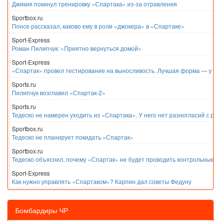
Джикия покинул тренировку «Спартака» из-за отравления
Sportbox.ru
Понсе рассказал, каково ему в роли «джокера» в «Спартаке»
Sport-Express
Роман Пилипчук: «Приятно вернуться домой»
Sport-Express
«Спартак» провел тестирование на выносливость. Лучшая форма — у Е
Sports.ru
Пилипчук возглавил «Спартак-2»
Sports.ru
Тедеско не намерен уходить из «Спартака». У него нет разногласий с ру
Sportbox.ru
Тедеско не планирует покидать «Спартак»
Sportbox.ru
Тедеско объяснил, почему «Спартак» не будет проводить контрольные м
Sport-Express
Как нужно управлять «Спартаком»? Карпин дал советы Федуну
Бомбардиры ЧР