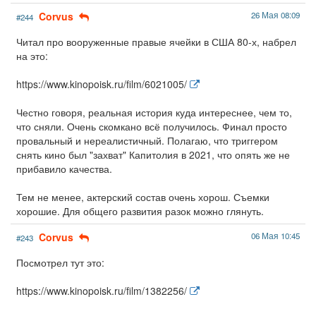
Corvus
26 Мая 08:09
#244
Читал про вооруженные правые ячейки в США 80-х, набрел
на это:
https://www.kinopoisk.ru/film/6021005/
Честно говоря, реальная история куда интереснее, чем то,
что сняли. Очень скомкано всё получилось. Финал просто
провальный и нереалистичный. Полагаю, что триггером
снять кино был "захват" Капитолия в 2021, что опять же не
прибавило качества.
Тем не менее, актерский состав очень хорош. Съемки
хорошие. Для общего развития разок можно глянуть.
Corvus
06 Мая 10:45
#243
Посмотрел тут это:
https://www.kinopoisk.ru/film/1382256/