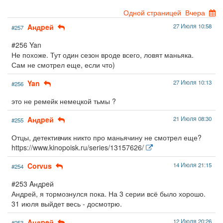
Одной страницей
Вчера
Aндpeй
27 Июля 10:58
#257
#256 Yan
Не похоже. Тут один сезон вроде всего, ловят маньяка.
Сам не смотрел еще, если что)
Yan
27 Июля 10:13
#256
это не ремейк немецкой тьмы ?
Aндpeй
21 Июля 08:30
#255
Отцы, детективчик никто про маньячину не смотрел еще?
https://www.kinopoisk.ru/series/13157626/
Corvus
14 Июля 21:15
#254
#253 Aндpeй
Андрей, я тормознулся пока. На 3 серии всё было хорошо.
31 июля выйдет весь - досмотрю.
Aндpeй
12 Июля 20:26
#253