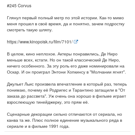
#245 Corvus
Глянул первый полный метр по этой истории. Как-то мимо
меня прошел в своё время, да и понятно, зачем подростку
смотреть такую шляпу.
https://www.kinopoisk.ru/film/7101/
В целом, кино неплохое. Актеры понравились, Де Ниро
меньше всех, кстати. Но он такой классический Де Ниро,
ничего особенного. За эту роль его даже номинировали на
Оскар. И он проиграл Энтони Хопкинсу в "Молчании ягнят".
Джульет Льис произвела впечатление в который раз, теперь
понимаю, почему её Родригес и Тарантино затащили в "От
заказа до рассвета". Уж очень она хорошо в фильме играет
взрослеющую тинейджерку, это прям её.
Сценарные декорации сильно отличаются от сериала, но
канва та же. Плюс полное единение музыкального ряда в
сериале и в фильме 1991 года.