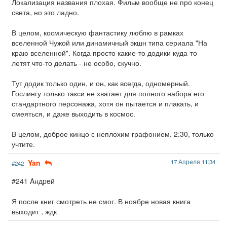
Локализация названия плохая. Фильм вообще не про конец
света, но это ладно.
В целом, космическую фантастику люблю в рамках
вселенной Чужой или динамичный экшн типа сериала "На
краю вселенной". Когда просто какие-то додики куда-то
летят что-то делать - не особо, скучно.
Тут додик только один, и он, как всегда, одномерный.
Гослингу только такси не хватает для полного набора его
стандартного персонажа, хотя он пытается и плакать, и
смеяться, и даже выходить в космос.
В целом, доброе кинцо с неплохим графонием. 2:30, только
учтите.
Yan
17 Апреля 11:34
#242
#241 Aндpeй
Я после книг смотреть не смог. В ноябре новая книга
выходит , ждк