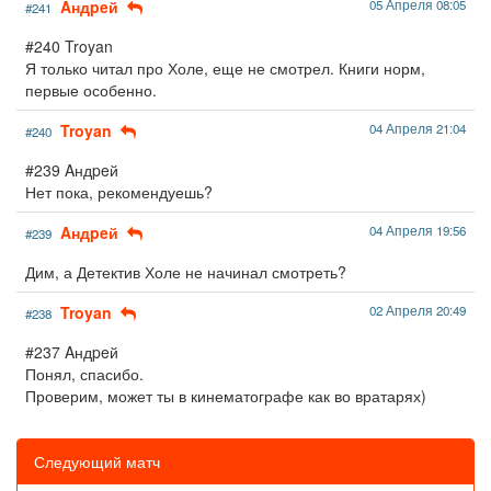
Aндpeй
05 Апреля 08:05
#241
#240 Troyan
Я только читал про Холе, еще не смотрел. Книги норм,
первые особенно.
Troyan
04 Апреля 21:04
#240
#239 Aндpeй
Нет пока, рекомендуешь?
Aндpeй
04 Апреля 19:56
#239
Дим, а Детектив Холе не начинал смотреть?
Troyan
02 Апреля 20:49
#238
#237 Aндpeй
Понял, спасибо.
Проверим, может ты в кинематографе как во вратарях)
Следующий матч