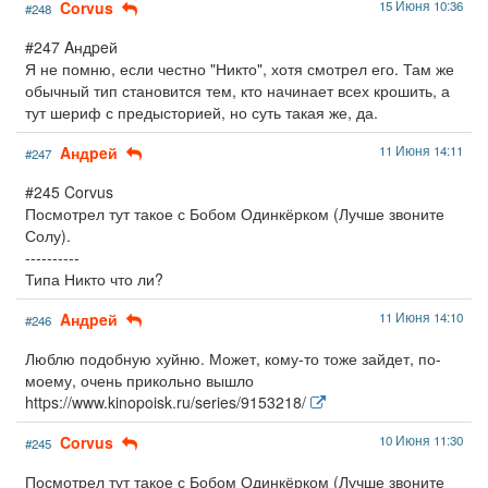
Corvus
15 Июня 10:36
#248
#247 Aндpeй
Я не помню, если честно "Никто", хотя смотрел его. Там же
обычный тип становится тем, кто начинает всех крошить, а
тут шериф с предысторией, но суть такая же, да.
Aндpeй
11 Июня 14:11
#247
#245 Corvus
Посмотрел тут такое с Бобом Одинкёрком (Лучше звоните
Солу).
----------
Типа Никто что ли?
Aндpeй
11 Июня 14:10
#246
Люблю подобную хуйню. Может, кому-то тоже зайдет, по-
моему, очень прикольно вышло
https://www.kinopoisk.ru/series/9153218/
Corvus
10 Июня 11:30
#245
Посмотрел тут такое с Бобом Одинкёрком (Лучше звоните