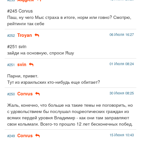
#245 Corvus
Паш, ну чего Мыс страха в итоге, норм или говно? Смотрю,
рейтинги так себе
Troyan
06 Июля 16:27
#252
#251 svin
зайди на основную, спроси Яшу
svin
01 Июля 08:24
#251
Парни, привет.
Тут из израильских кто-нибудь еще обитает?
Corvus
30 Июня 08:25
#250
Жаль, конечно, что больше на такие темы не поговорить, но
с удовольствием бы послушал поцреотических граждан из
всяких пердей уровня Владимир - как они там заправляют
свои колымаги. Всего-то прошло 12 лет бесконечных побед.
Corvus
15 Июня 10:43
#249