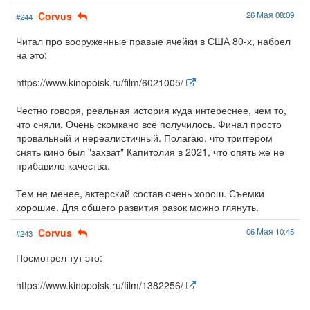
Corvus
26 Мая 08:09
#244
Читал про вооруженные правые ячейки в США 80-х, набрел
на это:
https://www.kinopoisk.ru/film/6021005/
Честно говоря, реальная история куда интереснее, чем то,
что сняли. Очень скомкано всё получилось. Финал просто
провальный и нереалистичный. Полагаю, что триггером
снять кино был "захват" Капитолия в 2021, что опять же не
прибавило качества.
Тем не менее, актерский состав очень хорош. Съемки
хорошие. Для общего развития разок можно глянуть.
Corvus
06 Мая 10:45
#243
Посмотрел тут это:
https://www.kinopoisk.ru/film/1382256/