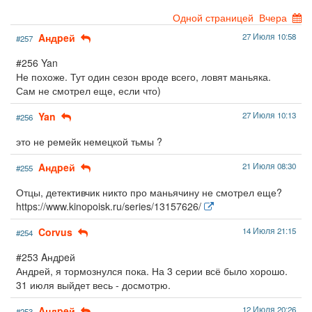
Одной страницей
Вчера
Aндpeй
27 Июля 10:58
#257
#256 Yan
Не похоже. Тут один сезон вроде всего, ловят маньяка.
Сам не смотрел еще, если что)
Yan
27 Июля 10:13
#256
это не ремейк немецкой тьмы ?
Aндpeй
21 Июля 08:30
#255
Отцы, детективчик никто про маньячину не смотрел еще?
https://www.kinopoisk.ru/series/13157626/
Corvus
14 Июля 21:15
#254
#253 Aндpeй
Андрей, я тормознулся пока. На 3 серии всё было хорошо.
31 июля выйдет весь - досмотрю.
Aндpeй
12 Июля 20:26
#253