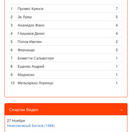
1
Промес Куинси
7
2
Зе Луиш
5
3
Ананидзе Жано
4
4
Глушаков Денис
4
5
Попов Ивелин
2
6
Фернандо
2
7
Боккетти Сальваторе
1
8
Ещенко Андрей
1
9
Маурисио
1
10
Мельгарехо Лоренцо
1
Спартак Видео
»
27 Ноября
Невозможный Бесков (1988)