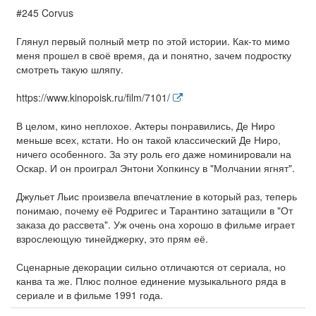
#245 Corvus
Глянул первый полный метр по этой истории. Как-то мимо
меня прошел в своё время, да и понятно, зачем подростку
смотреть такую шляпу.
https://www.kinopoisk.ru/film/7101/
В целом, кино неплохое. Актеры понравились, Де Ниро
меньше всех, кстати. Но он такой классический Де Ниро,
ничего особенного. За эту роль его даже номинировали на
Оскар. И он проиграл Энтони Хопкинсу в "Молчании ягнят".
Джульет Льис произвела впечатление в который раз, теперь
понимаю, почему её Родригес и Тарантино затащили в "От
заказа до рассвета". Уж очень она хорошо в фильме играет
взрослеющую тинейджерку, это прям её.
Сценарные декорации сильно отличаются от сериала, но
канва та же. Плюс полное единение музыкального ряда в
сериале и в фильме 1991 года.