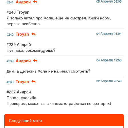
Aндpeй
05 Апреля 08:05
#241
#240 Troyan
Я только читал про Холе, еще не смотрел. Книги норм,
первые особенно.
Troyan
04 Апреля 21:04
#240
#239 Aндpeй
Нет пока, рекомендуешь?
Aндpeй
04 Апреля 19:56
#239
Дим, а Детектив Холе не начинал смотреть?
Troyan
02 Апреля 20:49
#238
#237 Aндpeй
Понял, спасибо.
Проверим, может ты в кинематографе как во вратарях)
Следующий матч