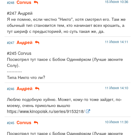
Corvus
15 Июня 10:36
#248
#247 Aндpeй
Я не помню, если честно "Никто", хотя смотрел его. Там же
обычный тип становится тем, кто начинает всех крошить, а
тут шериф с предысторией, но суть такая же, да.
Aндpeй
11 Июня 14:11
#247
#245 Corvus
Посмотрел тут такое с Бобом Одинкёрком (Лучше звоните
Солу).
----------
Типа Никто что ли?
Aндpeй
11 Июня 14:10
#246
Люблю подобную хуйню. Может, кому-то тоже зайдет, по-
моему, очень прикольно вышло
https://www.kinopoisk.ru/series/9153218/
Corvus
10 Июня 11:30
#245
Посмотрел тут такое с Бобом Одинкёрком (Лучше звоните