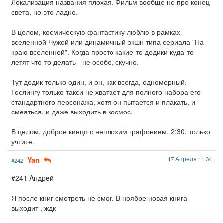
Локализация названия плохая. Фильм вообще не про конец
света, но это ладно.
В целом, космическую фантастику люблю в рамках
вселенной Чужой или динамичный экшн типа сериала "На
краю вселенной". Когда просто какие-то додики куда-то
летят что-то делать - не особо, скучно.
Тут додик только один, и он, как всегда, одномерный.
Гослингу только такси не хватает для полного набора его
стандартного персонажа, хотя он пытается и плакать, и
смеяться, и даже выходить в космос.
В целом, доброе кинцо с неплохим графонием. 2:30, только
учтите.
Yan
17 Апреля 11:34
#242
#241 Aндpeй
Я после книг смотреть не смог. В ноябре новая книга
выходит , ждк