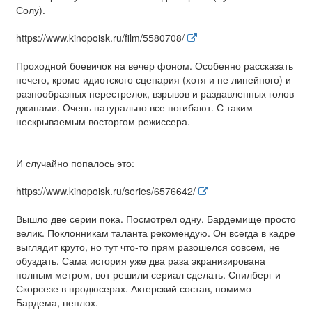
Солу).
https://www.kinopoisk.ru/film/5580708/
Проходной боевичок на вечер фоном. Особенно рассказать
нечего, кроме идиотского сценария (хотя и не линейного) и
разнообразных перестрелок, взрывов и раздавленных голов
джипами. Очень натурально все погибают. С таким
нескрываемым восторгом режиссера.
И случайно попалось это:
https://www.kinopoisk.ru/series/6576642/
Вышло две серии пока. Посмотрел одну. Бардемище просто
велик. Поклонникам таланта рекомендую. Он всегда в кадре
выглядит круто, но тут что-то прям разошелся совсем, не
обуздать. Сама история уже два раза экранизирована
полным метром, вот решили сериал сделать. Спилберг и
Скорсезе в продюсерах. Актерский состав, помимо
Бардема, неплох.