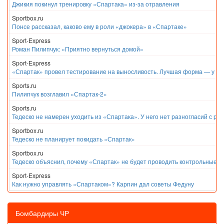
Джикия покинул тренировку «Спартака» из-за отравления
Sportbox.ru
Понсе рассказал, каково ему в роли «джокера» в «Спартаке»
Sport-Express
Роман Пилипчук: «Приятно вернуться домой»
Sport-Express
«Спартак» провел тестирование на выносливость. Лучшая форма — у Е
Sports.ru
Пилипчук возглавил «Спартак-2»
Sports.ru
Тедеско не намерен уходить из «Спартака». У него нет разногласий с ру
Sportbox.ru
Тедеско не планирует покидать «Спартак»
Sportbox.ru
Тедеско объяснил, почему «Спартак» не будет проводить контрольные м
Sport-Express
Как нужно управлять «Спартаком»? Карпин дал советы Федуну
Бомбардиры ЧР