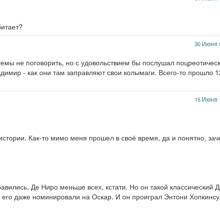
битает?
30 Июня 
 темы не поговорить, но с удовольствием бы послушал поцреотичес
димир - как они там заправляют свои колымаги. Всего-то прошло 1
15 Июня 
истории. Как-то мимо меня прошел в своё время, да и понятно, за
авились, Де Ниро меньше всех, кстати. Но он такой классический Д
ь его даже номинировали на Оскар. И он проиграл Энтони Хопкинсу