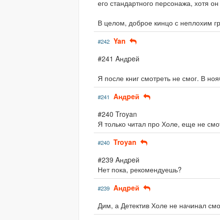
его стандартного персонажа, хотя он 
В целом, доброе кинцо с неплохим гр
Yan
#242
#241 Aндpeй
Я после книг смотреть не смог. В ноя
Aндpeй
#241
#240 Troyan
Я только читал про Холе, еще не смо
Troyan
#240
#239 Aндpeй
Нет пока, рекомендуешь?
Aндpeй
#239
Дим, а Детектив Холе не начинал см