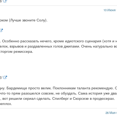
8/
10 Июня 
рком (Лучше звоните Солу).
 Особенно рассказать нечего, кроме идиотского сценария (хотя и 
елок, взрывов и раздавленных голов джипами. Очень натурально в
сторгом режиссера.
2/
дну. Бардемище просто велик. Поклонникам таланта рекомендую. 
т что-то прям разошелся совсем, не обуздать. Сама история уже два
 вот решили сериал сделать. Спилберг и Скорсезе в продюсерах.
неплох.
26 Мая 