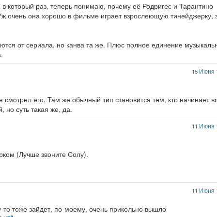
 в который раз, теперь понимаю, почему её Родригес и Тарантино
. Уж очень она хорошо в фильме играет взрослеющую тинейджерку, 
тся от сериала, но канва та же. Плюс полное единение музыкаль
.
15 Июня 
тя смотрел его. Там же обычный тип становится тем, кто начинает в
 но суть такая же, да.
11 Июня 
рком (Лучше звоните Солу).
11 Июня 
то тоже зайдет, по-моему, очень прикольно вышло