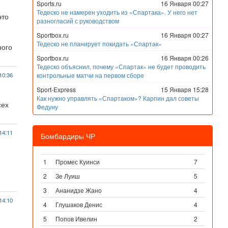
Sports.ru
16 Января 00:27
Тедеско не намерен уходить из «Спартака». У него нет
это
разногласий с руководством
Sportbox.ru
16 Января 00:27
Тедеско не планирует покидать «Спартак»
ного
Sportbox.ru
16 Января 00:26
Тедеско объяснил, почему «Спартак» не будет проводить
10:36
контрольные матчи на первом сборе
Sport-Express
15 Января 15:28
Как нужно управлять «Спартаком»? Карпин дал советы
сех
Федуну
14:11
Бомбардиры ЧР
1
Промес Куинси
7
2
Зе Луиш
5
3
Ананидзе Жано
4
14:10
4
Глушаков Денис
4
5
Попов Ивелин
2