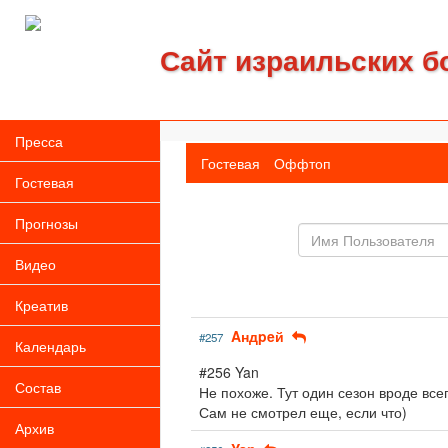
Сайт израильских б
Пресса
Гостевая
Оффтоп
Гостевая
Прогнозы
Имя
пользователя
Видео
Креатив
Aндpeй
#257
Календарь
#256 Yan
Состав
Не похоже. Тут один сезон вроде всег
Сам не смотрел еще, если что)
Архив