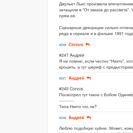
Джульет Льис произвела впечатление
затащили в "От заказа до рассвета"
прям её.
Сценарные декорации сильно отличаю
ряда в сериале и в фильме 1991 года
Corvus
#248
#247 Aндpeй
Я не помню, если честно "Никто", хо
крошить, а тут шериф с предысторией,
Aндpeй
#247
#245 Corvus
Посмотрел тут такое с Бобом Одинкё
----------
Типа Никто что ли?
Aндpeй
#246
Люблю подобную хуйню. Может, кому-