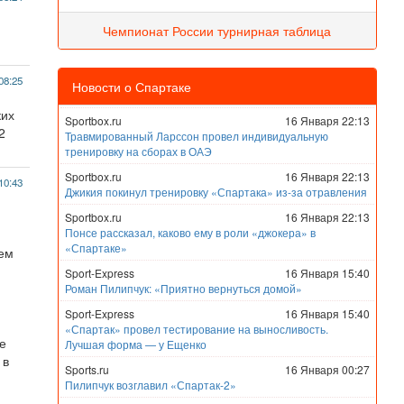
Чемпионат России турнирная таблица
08:25
Новости о Спартаке
ких
Sportbox.ru
16 Января 22:13
2
Травмированный Ларссон провел индивидуальную
тренировку на сборах в ОАЭ
Sportbox.ru
16 Января 22:13
10:43
Джикия покинул тренировку «Спартака» из-за отравления
Sportbox.ru
16 Января 22:13
Понсе рассказал, каково ему в роли «джокера» в
«Спартаке»
чем
Sport-Express
16 Января 15:40
Роман Пилипчук: «Приятно вернуться домой»
Sport-Express
16 Января 15:40
«Спартак» провел тестирование на выносливость.
е
Лучшая форма — у Ещенко
 в
Sports.ru
16 Января 00:27
Пилипчук возглавил «Спартак-2»