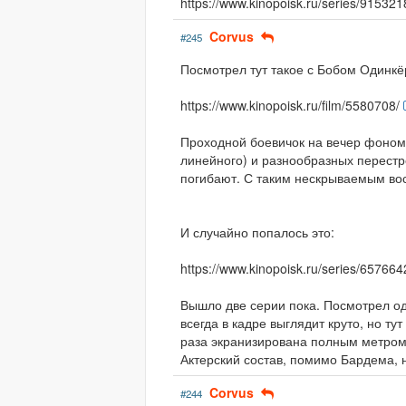
https://www.kinopoisk.ru/series/915321
Corvus
#245
Посмотрел тут такое с Бобом Одинкё
https://www.kinopoisk.ru/film/5580708/
Проходной боевичок на вечер фоном.
линейного) и разнообразных перестр
погибают. С таким нескрываемым во
И случайно попалось это:
https://www.kinopoisk.ru/series/657664
Вышло две серии пока. Посмотрел о
всегда в кадре выглядит круто, но ту
раза экранизирована полным метром,
Актерский состав, помимо Бардема, 
Corvus
#244