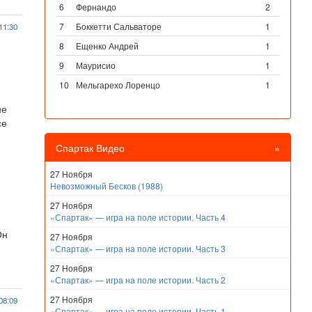
6
Фернандо
2
7
Боккетти Сальваторе
1
11:30
8
Ещенко Андрей
1
9
Маурисио
1
10
Мельгарехо Лоренцо
1
не
се
Спартак Видео
»
27 Ноября
Невозможный Бесков (1988)
27 Ноября
«Спартак» — игра на поле истории. Часть 4
Он
27 Ноября
«Спартак» — игра на поле истории. Часть 3
27 Ноября
«Спартак» — игра на поле истории. Часть 2
27 Ноября
08:09
«Спартак» — игра на поле истории. Часть 1