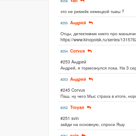
Yan
#256
это не ремейк немецкой тьмы ?
Aндpeй
#255
Отцы, детективчик никто про маньяч
https://www.kinopoisk.ru/series/13157
Corvus
#254
#253 Aндpeй
Андрей, я тормознулся пока. На 3 се
Aндpeй
#253
#245 Corvus
Паш, ну чего Мыс страха в итоге, но
Troyan
#252
#251 svin
зайди на основную, спроси Яшу
svin
#251