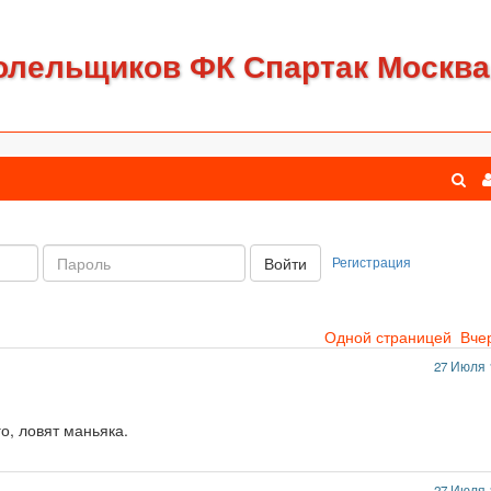
олельщиков ФК Спартак Москва
Пароль:
Регистрация
Войти
Одной страницей
Вче
27 Июля 
о, ловят маньяка.
27 Июля 