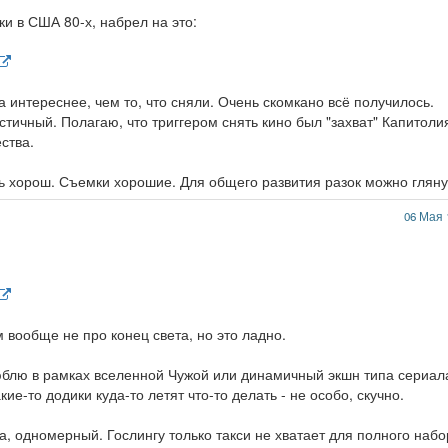
и в США 80-х, набрел на это:
а интереснее, чем то, что сняли. Очень скомкано всё получилось.
тичный. Полагаю, что триггером снять кино был "захват" Капитоли
ства.
нь хорош. Съемки хорошие. Для общего развития разок можно гляну
06 Мая 
 вообще не про конец света, но это ладно.
юблю в рамках вселенной Чужой или динамичный экшн типа сериал
кие-то додики куда-то летят что-то делать - не особо, скучно.
гда, одномерный. Гослингу только такси не хватает для полного наб