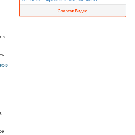
Спартак Видео
я в
ть.
10:45
а
ора