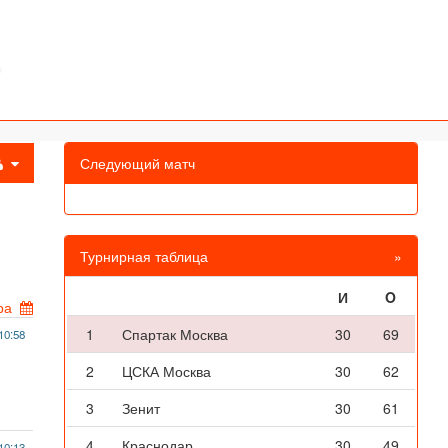
Следующий матч
Турнирная таблица
»
И
O
ра
1
Спартак Москва
30
69
10:58
2
ЦСКА Москва
30
62
3
Зенит
30
61
4
Краснодар
30
49
10:13