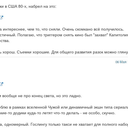
и в США 80-х, набрел на это:
а интереснее, чем то, что сняли. Очень скомкано всё получилось.
тичный. Полагаю, что триггером снять кино был "захват" Капитоли
ства.
нь хорош. Съемки хорошие. Для общего развития разок можно гляну
06 Мая 
 вообще не про конец света, но это ладно.
юблю в рамках вселенной Чужой или динамичный экшн типа сериал
кие-то додики куда-то летят что-то делать - не особо, скучно.
гда, одномерный. Гослингу только такси не хватает для полного наб