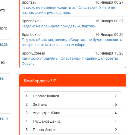
Sports.ru
16 Января 00:27
Тедеско не намерен уходить из «Спартака». У него нет
это
разногласий с руководством
Sportbox.ru
16 Января 00:27
Тедеско не планирует покидать «Спартак»
ного
Sportbox.ru
16 Января 00:26
Тедеско объяснил, почему «Спартак» не будет проводить
10:36
контрольные матчи на первом сборе
Sport-Express
15 Января 15:28
Как нужно управлять «Спартаком»? Карпин дал советы
сех
Федуну
14:11
Бомбардиры ЧР
1
Промес Куинси
7
2
Зе Луиш
5
3
Ананидзе Жано
4
14:10
4
Глушаков Денис
4
5
Попов Ивелин
2