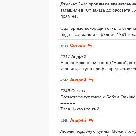
Джульет Льис произвела впечатление
затащили в "От заказа до рассвета"
прям её.
Сценарные декорации сильно отличаю
ряда в сериале и в фильме 1991 года
Corvus
#248
#247 Aндpeй
Я не помню, если честно "Никто", хо
крошить, а тут шериф с предысторией,
Aндpeй
#247
#245 Corvus
Посмотрел тут такое с Бобом Одинкё
----------
Типа Никто что ли?
Aндpeй
#246
Люблю подобную хуйню. Может, кому-