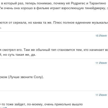
 в который раз, теперь понимаю, почему её Родригес и Тарантино
. Уж очень она хорошо в фильме играет взрослеющую тинейджерку, 
тся от сериала, но канва та же. Плюс полное единение музыкаль
.
15 Июня 
тя смотрел его. Там же обычный тип становится тем, кто начинает в
 но суть такая же, да.
11 Июня 
рком (Лучше звоните Солу).
11 Июня 
то тоже зайдет, по-моему, очень прикольно вышло