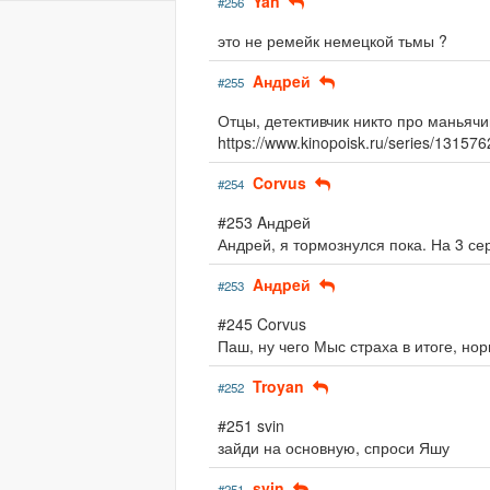
Yan
#256
это не ремейк немецкой тьмы ?
Aндpeй
#255
Отцы, детективчик никто про маньяч
https://www.kinopoisk.ru/series/13157
Corvus
#254
#253 Aндpeй
Андрей, я тормознулся пока. На 3 се
Aндpeй
#253
#245 Corvus
Паш, ну чего Мыс страха в итоге, но
Troyan
#252
#251 svin
зайди на основную, спроси Яшу
svin
#251