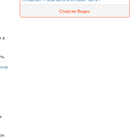
Спартак Видео
я в
ть.
10:45
а
ора