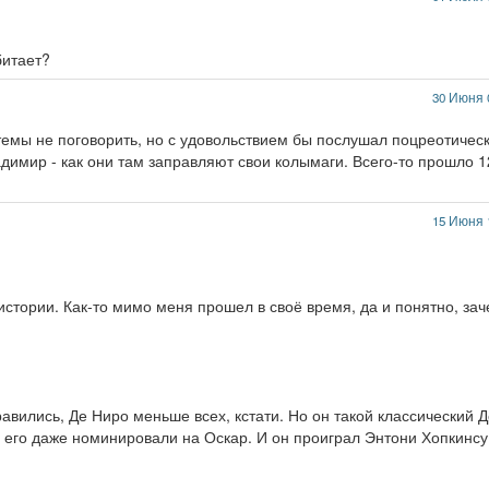
битает?
30 Июня 
 темы не поговорить, но с удовольствием бы послушал поцреотичес
димир - как они там заправляют свои колымаги. Всего-то прошло 1
15 Июня 
истории. Как-то мимо меня прошел в своё время, да и понятно, за
авились, Де Ниро меньше всех, кстати. Но он такой классический Д
ь его даже номинировали на Оскар. И он проиграл Энтони Хопкинсу