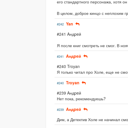
его стандартного персонажа, хотя он 
В целом, доброе кинцо с неплохим гр
Yan
#242
#241 Aндpeй
Я после книг смотреть не смог. В ноя
Aндpeй
#241
#240 Troyan
Я только читал про Холе, еще не смо
Troyan
#240
#239 Aндpeй
Нет пока, рекомендуешь?
Aндpeй
#239
Дим, а Детектив Холе не начинал см