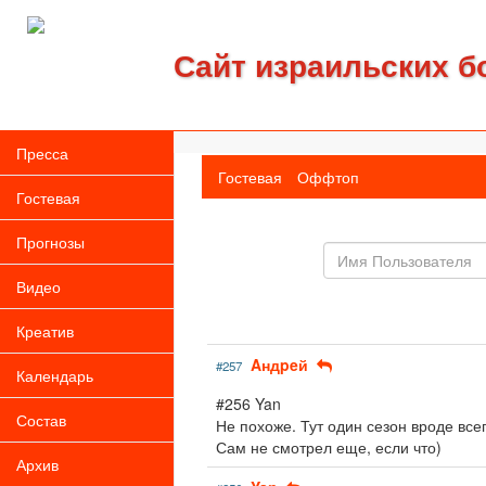
Сайт израильских б
Пресса
Гостевая
Оффтоп
Гостевая
Прогнозы
Имя
пользователя
Видео
Креатив
Aндpeй
#257
Календарь
#256 Yan
Состав
Не похоже. Тут один сезон вроде всег
Сам не смотрел еще, если что)
Архив