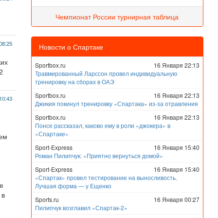
Чемпионат России турнирная таблица
08:25
Новости о Спартаке
ких
Sportbox.ru
16 Января 22:13
2
Травмированный Ларссон провел индивидуальную
тренировку на сборах в ОАЭ
Sportbox.ru
16 Января 22:13
10:43
Джикия покинул тренировку «Спартака» из-за отравления
Sportbox.ru
16 Января 22:13
Понсе рассказал, каково ему в роли «джокера» в
«Спартаке»
чем
Sport-Express
16 Января 15:40
Роман Пилипчук: «Приятно вернуться домой»
Sport-Express
16 Января 15:40
«Спартак» провел тестирование на выносливость.
е
Лучшая форма — у Ещенко
 в
Sports.ru
16 Января 00:27
Пилипчук возглавил «Спартак-2»