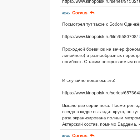
https://www.kinopoisk.ru/series/915321
Corvus
#245
Посмотрел тут такое с Бобом Одинкё
https://www.kinopoisk.ru/film/5580708/
Проходной боевичок на вечер фоном.
линейного) и разнообразных перестр
погибают. С таким нескрываемым во
И случайно попалось это:
https://www.kinopoisk.ru/series/657664
Вышло две серии пока. Посмотрел о
всегда в кадре выглядит круто, но ту
раза экранизирована полным метром,
Актерский состав, помимо Бардема, 
Corvus
#244