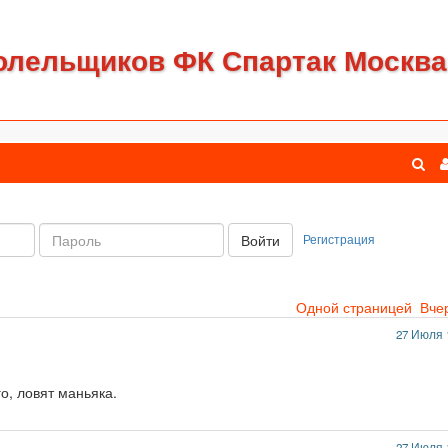
олельщиков ФК Спартак Москва
Пароль:
Регистрация
Войти
Одной страницей
Вче
27 Июля 
о, ловят маньяка.
27 Июля 