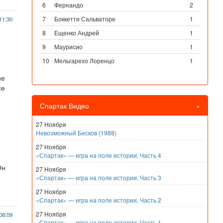
6
Фернандо
2
7
Боккетти Сальваторе
1
11:30
8
Ещенко Андрей
1
9
Маурисио
1
10
Мельгарехо Лоренцо
1
не
се
Спартак Видео
»
27 Ноября
Невозможный Бесков (1988)
27 Ноября
«Спартак» — игра на поле истории. Часть 4
Он
27 Ноября
«Спартак» — игра на поле истории. Часть 3
27 Ноября
«Спартак» — игра на поле истории. Часть 2
27 Ноября
08:09
«Спартак» — игра на поле истории. Часть 1