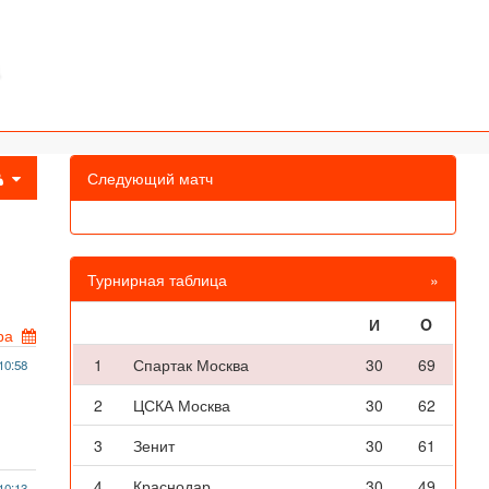
Следующий матч
Турнирная таблица
»
И
O
ра
1
Спартак Москва
30
69
10:58
2
ЦСКА Москва
30
62
3
Зенит
30
61
4
Краснодар
30
49
10:13