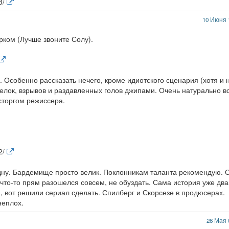
8/
10 Июня 
рком (Лучше звоните Солу).
 Особенно рассказать нечего, кроме идиотского сценария (хотя и 
елок, взрывов и раздавленных голов джипами. Очень натурально в
сторгом режиссера.
2/
дну. Бардемище просто велик. Поклонникам таланта рекомендую. 
т что-то прям разошелся совсем, не обуздать. Сама история уже два
 вот решили сериал сделать. Спилберг и Скорсезе в продюсерах.
неплох.
26 Мая 