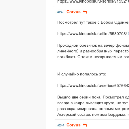
https://www.kinopoisk.ru/series/915321
Corvus
#245
Посмотрел тут такое с Бобом Одинкё
https://www.kinopoisk.ru/film/5580708/
Проходной боевичок на вечер фоном.
линейного) и разнообразных перестр
погибают. С таким нескрываемым во
И случайно попалось это:
https://www.kinopoisk.ru/series/657664
Вышло две серии пока. Посмотрел о
всегда в кадре выглядит круто, но ту
раза экранизирована полным метром,
Актерский состав, помимо Бардема, 
Corvus
#244