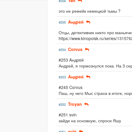
Yan
#256
это не ремейк немецкой тьмы ?
Aндpeй
#255
Отцы, детективчик никто про маньяч
https://www.kinopoisk.ru/series/13157
Corvus
#254
#253 Aндpeй
Андрей, я тормознулся пока. На 3 се
Aндpeй
#253
#245 Corvus
Паш, ну чего Мыс страха в итоге, но
Troyan
#252
#251 svin
зайди на основную, спроси Яшу
svin
#251