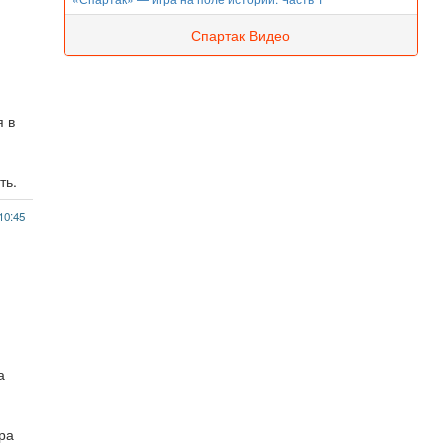
Спартак Видео
я в
ть.
10:45
а
ора