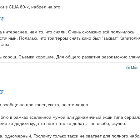
и в США 80-х, набрел на это:
а интереснее, чем то, что сняли. Очень скомкано всё получилось.
тичный. Полагаю, что триггером снять кино был "захват" Капитоли
ства.
нь хорош. Съемки хорошие. Для общего развития разок можно гляну
06 Мая 
 вообще не про конец света, но это ладно.
юблю в рамках вселенной Чужой или динамичный экшн типа сериал
кие-то додики куда-то летят что-то делать - не особо, скучно.
гда, одномерный. Гослингу только такси не хватает для полного наб