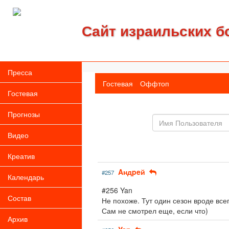
Сайт израильских б
Пресса
Гостевая
Оффтоп
Гостевая
Прогнозы
Имя
пользователя
Видео
Креатив
Aндpeй
#257
Календарь
#256 Yan
Состав
Не похоже. Тут один сезон вроде всег
Сам не смотрел еще, если что)
Архив