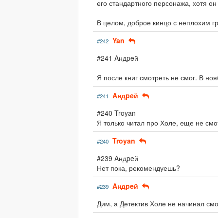
его стандартного персонажа, хотя он 
В целом, доброе кинцо с неплохим гр
Yan
#242
#241 Aндpeй
Я после книг смотреть не смог. В ноя
Aндpeй
#241
#240 Troyan
Я только читал про Холе, еще не смо
Troyan
#240
#239 Aндpeй
Нет пока, рекомендуешь?
Aндpeй
#239
Дим, а Детектив Холе не начинал см