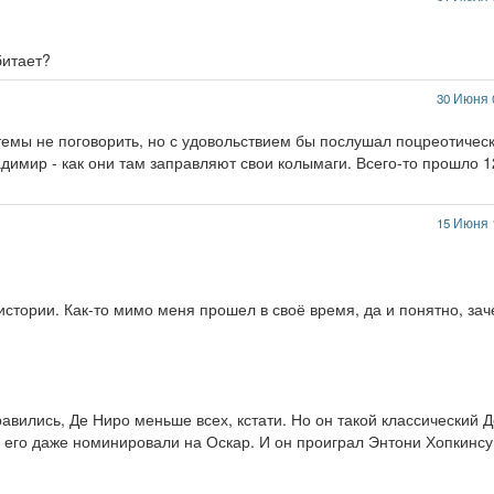
битает?
30 Июня 
 темы не поговорить, но с удовольствием бы послушал поцреотичес
димир - как они там заправляют свои колымаги. Всего-то прошло 1
15 Июня 
истории. Как-то мимо меня прошел в своё время, да и понятно, за
авились, Де Ниро меньше всех, кстати. Но он такой классический Д
ь его даже номинировали на Оскар. И он проиграл Энтони Хопкинсу