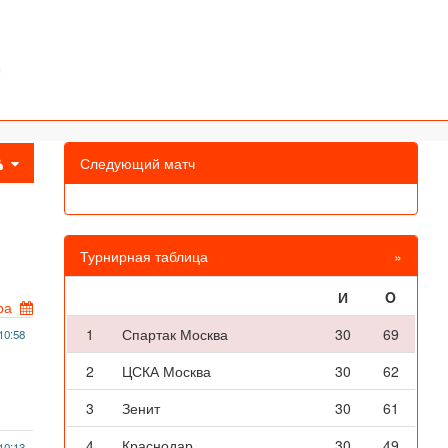
Следующий матч
Турнирная таблица
»
И
O
ра
1
Спартак Москва
30
69
10:58
2
ЦСКА Москва
30
62
3
Зенит
30
61
4
Краснодар
30
49
10:13