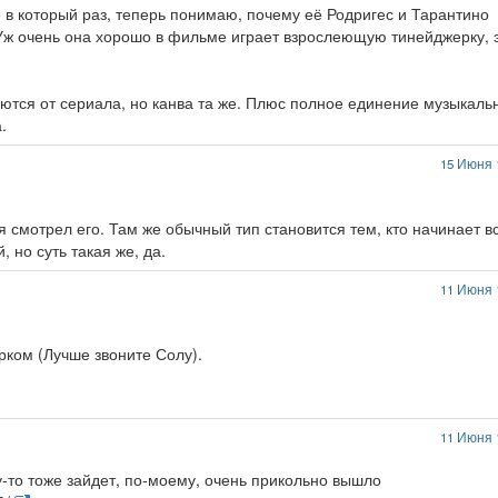
 в который раз, теперь понимаю, почему её Родригес и Тарантино
. Уж очень она хорошо в фильме играет взрослеющую тинейджерку, 
тся от сериала, но канва та же. Плюс полное единение музыкаль
.
15 Июня 
тя смотрел его. Там же обычный тип становится тем, кто начинает в
 но суть такая же, да.
11 Июня 
рком (Лучше звоните Солу).
11 Июня 
то тоже зайдет, по-моему, очень прикольно вышло