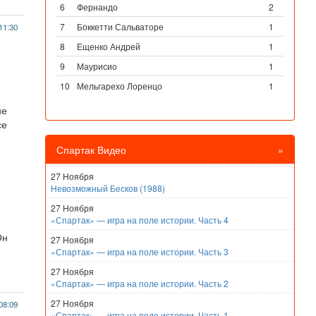
6
Фернандо
2
7
Боккетти Сальваторе
1
11:30
8
Ещенко Андрей
1
9
Маурисио
1
10
Мельгарехо Лоренцо
1
не
се
Спартак Видео
»
27 Ноября
Невозможный Бесков (1988)
27 Ноября
«Спартак» — игра на поле истории. Часть 4
Он
27 Ноября
«Спартак» — игра на поле истории. Часть 3
27 Ноября
«Спартак» — игра на поле истории. Часть 2
27 Ноября
08:09
«Спартак» — игра на поле истории. Часть 1