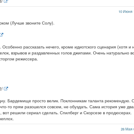
8/
10 Июня 
рком (Лучше звоните Солу).
 Особенно рассказать нечего, кроме идиотского сценария (хотя и 
елок, взрывов и раздавленных голов джипами. Очень натурально в
сторгом режиссера.
2/
дну. Бардемище просто велик. Поклонникам таланта рекомендую. 
т что-то прям разошелся совсем, не обуздать. Сама история уже два
 вот решили сериал сделать. Спилберг и Скорсезе в продюсерах.
неплох.
26 Мая 