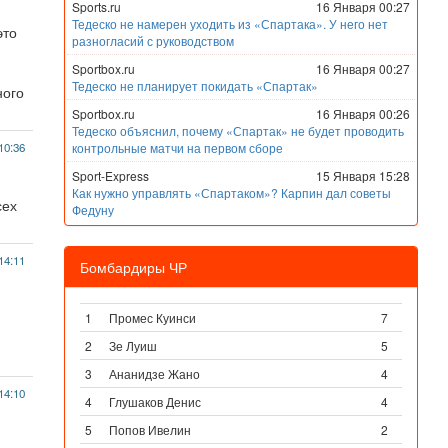
Sports.ru
16 Января 00:27
Тедеско не намерен уходить из «Спартака». У него нет
это
разногласий с руководством
Sportbox.ru
16 Января 00:27
Тедеско не планирует покидать «Спартак»
ного
Sportbox.ru
16 Января 00:26
Тедеско объяснил, почему «Спартак» не будет проводить
10:36
контрольные матчи на первом сборе
Sport-Express
15 Января 15:28
Как нужно управлять «Спартаком»? Карпин дал советы
сех
Федуну
14:11
Бомбардиры ЧР
1
Промес Куинси
7
2
Зе Луиш
5
3
Ананидзе Жано
4
14:10
4
Глушаков Денис
4
5
Попов Ивелин
2