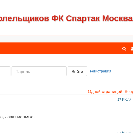
олельщиков ФК Спартак Москва
Пароль:
Регистрация
Войти
Одной страницей
Вче
27 Июля 
о, ловят маньяка.
27 Июля 