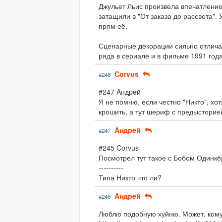
Джульет Льис произвела впечатление
затащили в "От заказа до рассвета"
прям её.
Сценарные декорации сильно отличаю
ряда в сериале и в фильме 1991 года
Corvus
#248
#247 Aндpeй
Я не помню, если честно "Никто", хо
крошить, а тут шериф с предысторией,
Aндpeй
#247
#245 Corvus
Посмотрел тут такое с Бобом Одинкё
----------
Типа Никто что ли?
Aндpeй
#246
Люблю подобную хуйню. Может, кому-