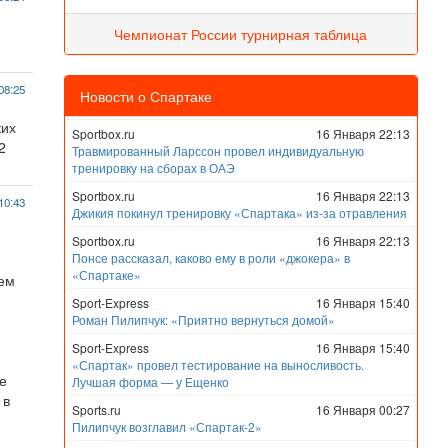
Чемпионат России турнирная таблица
08:25
Новости о Спартаке
ких
Sportbox.ru
16 Января 22:13
2
Травмированный Ларссон провел индивидуальную
тренировку на сборах в ОАЭ
Sportbox.ru
16 Января 22:13
10:43
Джикия покинул тренировку «Спартака» из-за отравления
Sportbox.ru
16 Января 22:13
Понсе рассказал, каково ему в роли «джокера» в
«Спартаке»
чем
Sport-Express
16 Января 15:40
Роман Пилипчук: «Приятно вернуться домой»
Sport-Express
16 Января 15:40
«Спартак» провел тестирование на выносливость.
е
Лучшая форма — у Ещенко
 в
Sports.ru
16 Января 00:27
Пилипчук возглавил «Спартак-2»