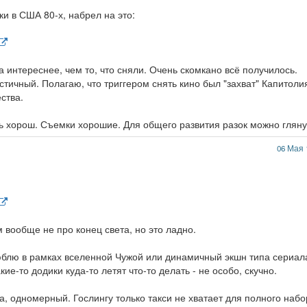
и в США 80-х, набрел на это:
а интереснее, чем то, что сняли. Очень скомкано всё получилось.
тичный. Полагаю, что триггером снять кино был "захват" Капитоли
ства.
нь хорош. Съемки хорошие. Для общего развития разок можно гляну
06 Мая 
 вообще не про конец света, но это ладно.
юблю в рамках вселенной Чужой или динамичный экшн типа сериал
кие-то додики куда-то летят что-то делать - не особо, скучно.
гда, одномерный. Гослингу только такси не хватает для полного наб