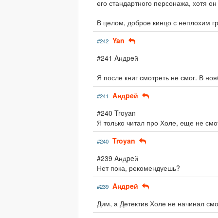
его стандартного персонажа, хотя он 
В целом, доброе кинцо с неплохим гр
Yan
#242
#241 Aндpeй
Я после книг смотреть не смог. В ноя
Aндpeй
#241
#240 Troyan
Я только читал про Холе, еще не смо
Troyan
#240
#239 Aндpeй
Нет пока, рекомендуешь?
Aндpeй
#239
Дим, а Детектив Холе не начинал см