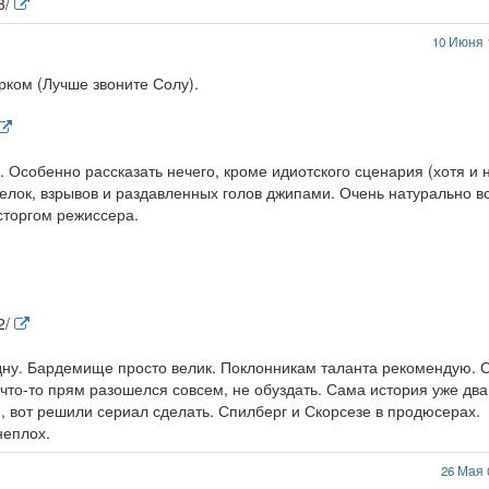
8/
10 Июня 
рком (Лучше звоните Солу).
 Особенно рассказать нечего, кроме идиотского сценария (хотя и 
елок, взрывов и раздавленных голов джипами. Очень натурально в
сторгом режиссера.
2/
дну. Бардемище просто велик. Поклонникам таланта рекомендую. 
т что-то прям разошелся совсем, не обуздать. Сама история уже два
 вот решили сериал сделать. Спилберг и Скорсезе в продюсерах.
неплох.
26 Мая 