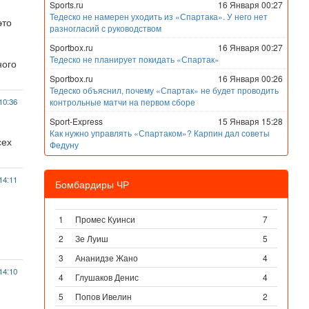
Sports.ru
16 Января 00:27
Тедеско не намерен уходить из «Спартака». У него нет
это
разногласий с руководством
Sportbox.ru
16 Января 00:27
Тедеско не планирует покидать «Спартак»
ного
Sportbox.ru
16 Января 00:26
Тедеско объяснил, почему «Спартак» не будет проводить
10:36
контрольные матчи на первом сборе
Sport-Express
15 Января 15:28
Как нужно управлять «Спартаком»? Карпин дал советы
сех
Федуну
14:11
Бомбардиры ЧР
1
Промес Куинси
7
2
Зе Луиш
5
3
Ананидзе Жано
4
14:10
4
Глушаков Денис
4
5
Попов Ивелин
2