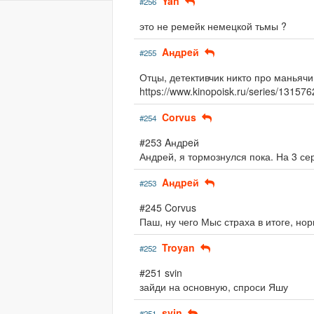
Yan
#256
это не ремейк немецкой тьмы ?
Aндpeй
#255
Отцы, детективчик никто про маньяч
https://www.kinopoisk.ru/series/13157
Corvus
#254
#253 Aндpeй
Андрей, я тормознулся пока. На 3 се
Aндpeй
#253
#245 Corvus
Паш, ну чего Мыс страха в итоге, но
Troyan
#252
#251 svin
зайди на основную, спроси Яшу
svin
#251