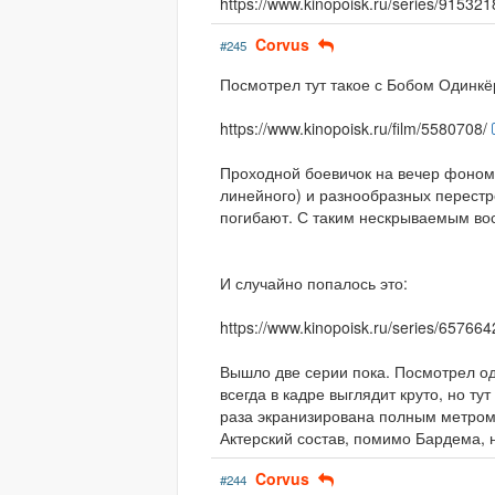
https://www.kinopoisk.ru/series/915321
Corvus
#245
Посмотрел тут такое с Бобом Одинкё
https://www.kinopoisk.ru/film/5580708/
Проходной боевичок на вечер фоном.
линейного) и разнообразных перестр
погибают. С таким нескрываемым во
И случайно попалось это:
https://www.kinopoisk.ru/series/657664
Вышло две серии пока. Посмотрел о
всегда в кадре выглядит круто, но ту
раза экранизирована полным метром,
Актерский состав, помимо Бардема, 
Corvus
#244