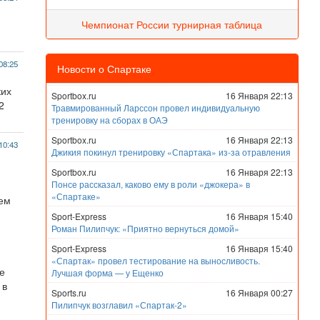
Чемпионат России турнирная таблица
08:25
Новости о Спартаке
ких
Sportbox.ru
16 Января 22:13
2
Травмированный Ларссон провел индивидуальную
тренировку на сборах в ОАЭ
Sportbox.ru
16 Января 22:13
10:43
Джикия покинул тренировку «Спартака» из-за отравления
Sportbox.ru
16 Января 22:13
Понсе рассказал, каково ему в роли «джокера» в
«Спартаке»
чем
Sport-Express
16 Января 15:40
Роман Пилипчук: «Приятно вернуться домой»
Sport-Express
16 Января 15:40
«Спартак» провел тестирование на выносливость.
е
Лучшая форма — у Ещенко
 в
Sports.ru
16 Января 00:27
Пилипчук возглавил «Спартак-2»