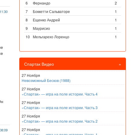
6
Фернандо
2
7
Боккетти Сальваторе
1
11:30
8
Ещенко Андрей
1
9
Маурисио
1
10
Мельгарехо Лоренцо
1
не
се
Спартак Видео
»
27 Ноября
Невозможный Бесков (1988)
27 Ноября
«Спартак» — игра на поле истории. Часть 4
Он
27 Ноября
«Спартак» — игра на поле истории. Часть 3
27 Ноября
«Спартак» — игра на поле истории. Часть 2
27 Ноября
08:09
«Спартак» — игра на поле истории. Часть 1