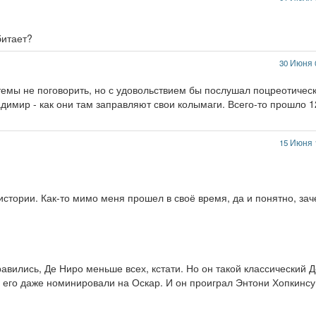
битает?
30 Июня 
 темы не поговорить, но с удовольствием бы послушал поцреотичес
димир - как они там заправляют свои колымаги. Всего-то прошло 1
15 Июня 
истории. Как-то мимо меня прошел в своё время, да и понятно, за
авились, Де Ниро меньше всех, кстати. Но он такой классический Д
ь его даже номинировали на Оскар. И он проиграл Энтони Хопкинсу