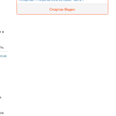
Спартак Видео
я в
ть.
10:45
а
ора