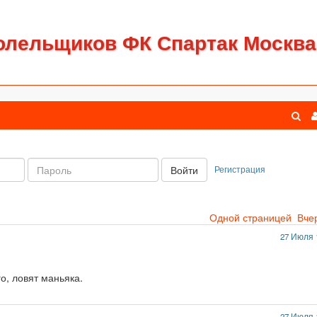
олельщиков ФК Спартак Москва
Пароль:
Регистрация
Войти
Одной страницей
Вче
27 Июля 
о, ловят маньяка.
27 Июля 