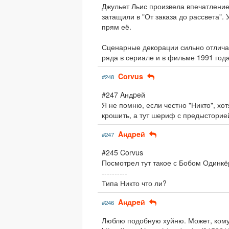
Джульет Льис произвела впечатление
затащили в "От заказа до рассвета"
прям её.
Сценарные декорации сильно отличаю
ряда в сериале и в фильме 1991 года
Corvus
#248
#247 Aндpeй
Я не помню, если честно "Никто", хо
крошить, а тут шериф с предысторией,
Aндpeй
#247
#245 Corvus
Посмотрел тут такое с Бобом Одинкё
----------
Типа Никто что ли?
Aндpeй
#246
Люблю подобную хуйню. Может, кому-