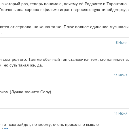
 в который раз, теперь понимаю, почему её Родригес и Тарантино
. Уж очень она хорошо в фильме играет взрослеющую тинейджерку, 
тся от сериала, но канва та же. Плюс полное единение музыкаль
.
15 Июня 
тя смотрел его. Там же обычный тип становится тем, кто начинает в
 но суть такая же, да.
11 Июня 
рком (Лучше звоните Солу).
11 Июня 
то тоже зайдет, по-моему, очень прикольно вышло