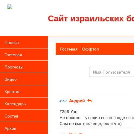
Сайт израильских б
Пресса
Гостевая
Оффтоп
Гостевая
Прогнозы
Имя
пользователя
Видео
Креатив
Aндpeй
#257
Календарь
#256 Yan
Состав
Не похоже. Тут один сезон вроде всег
Сам не смотрел еще, если что)
Архив