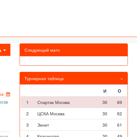
Следующий матч
Турнирная таблица
»
И
O
ра
1
Спартак Москва
30
69
10:58
2
ЦСКА Москва
30
62
3
Зенит
30
61
4
Краснодар
30
49
10:13