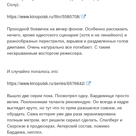
Солу).
https://www.kinopoisk.ru/film/5580708/
Проходной боевичок на вечер фоном. Особенно рассказать
нечего, кроме идиотского сценария (хотя и не линейного) и
разнообразных перестрелок, взрывов и раздавленных голов
джипами. Очень натурально все погибают. С таким
нескрываемым восторгом режиссера.
И случайно попалось это:
https://www.kinopoisk.ru/series/6576642/
Вышло две серии пока. Посмотрел одну. Бардемище просто
велик. Поклонникам таланта рекомендую. Он всегда в кадре
выглядит круто, но тут что-то прям разошелся совсем, не
обуздать. Сама история уже два раза экранизирована
полным метром, вот решили сериал сделать. Спилберг и
Скорсезе в продюсерах. Актерский состав, помимо
Бардема, неплох.