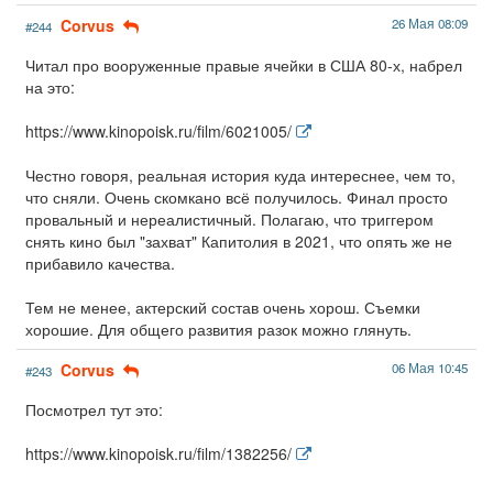
Corvus
26 Мая 08:09
#244
Читал про вооруженные правые ячейки в США 80-х, набрел
на это:
https://www.kinopoisk.ru/film/6021005/
Честно говоря, реальная история куда интереснее, чем то,
что сняли. Очень скомкано всё получилось. Финал просто
провальный и нереалистичный. Полагаю, что триггером
снять кино был "захват" Капитолия в 2021, что опять же не
прибавило качества.
Тем не менее, актерский состав очень хорош. Съемки
хорошие. Для общего развития разок можно глянуть.
Corvus
06 Мая 10:45
#243
Посмотрел тут это:
https://www.kinopoisk.ru/film/1382256/