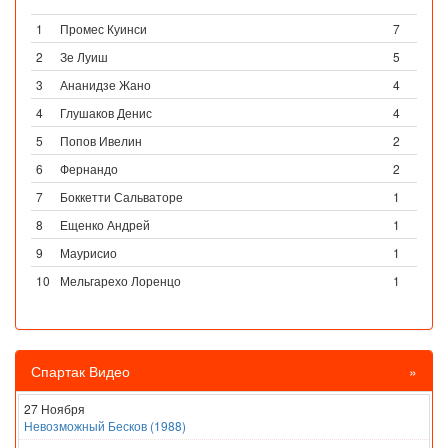
1
Промес Куинси
7
2
Зе Луиш
5
3
Ананидзе Жано
4
4
Глушаков Денис
4
5
Попов Ивелин
2
6
Фернандо
2
7
Боккетти Сальваторе
1
8
Ещенко Андрей
1
9
Маурисио
1
10
Мельгарехо Лоренцо
1
Спартак Видео
»
27 Ноября
Невозможный Бесков (1988)