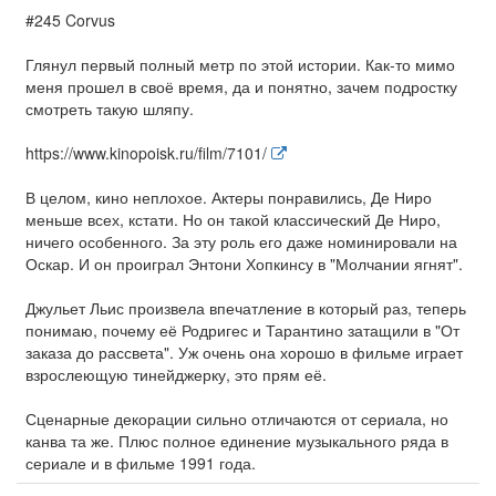
#245 Corvus
Глянул первый полный метр по этой истории. Как-то мимо
меня прошел в своё время, да и понятно, зачем подростку
смотреть такую шляпу.
https://www.kinopoisk.ru/film/7101/
В целом, кино неплохое. Актеры понравились, Де Ниро
меньше всех, кстати. Но он такой классический Де Ниро,
ничего особенного. За эту роль его даже номинировали на
Оскар. И он проиграл Энтони Хопкинсу в "Молчании ягнят".
Джульет Льис произвела впечатление в который раз, теперь
понимаю, почему её Родригес и Тарантино затащили в "От
заказа до рассвета". Уж очень она хорошо в фильме играет
взрослеющую тинейджерку, это прям её.
Сценарные декорации сильно отличаются от сериала, но
канва та же. Плюс полное единение музыкального ряда в
сериале и в фильме 1991 года.