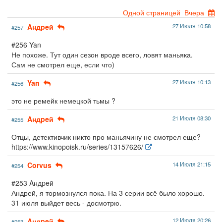
Одной страницей
Вчера
Aндpeй
27 Июля 10:58
#257
#256 Yan
Не похоже. Тут один сезон вроде всего, ловят маньяка.
Сам не смотрел еще, если что)
Yan
27 Июля 10:13
#256
это не ремейк немецкой тьмы ?
Aндpeй
21 Июля 08:30
#255
Отцы, детективчик никто про маньячину не смотрел еще?
https://www.kinopoisk.ru/series/13157626/
Corvus
14 Июля 21:15
#254
#253 Aндpeй
Андрей, я тормознулся пока. На 3 серии всё было хорошо.
31 июля выйдет весь - досмотрю.
Aндpeй
12 Июля 20:26
#253