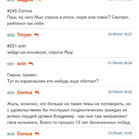
#245 Corvus
Паш, ну чего Мыс страха в итоге, норм или говно? Смотрю,
рейтинги так себе
Troyan
06 Июля 16:27
#252
#251 svin
зайди на основную, спроси Яшу
svin
01 Июля 08:24
#251
Парни, привет.
Тут из израильских кто-нибудь еще обитает?
Corvus
30 Июня 08:25
#250
Жаль, конечно, что больше на такие темы не поговорить, но
с удовольствием бы послушал поцреотических граждан из
всяких пердей уровня Владимир - как они там заправляют
свои колымаги. Всего-то прошло 12 лет бесконечных побед.
Corvus
15 Июня 10:43
#249