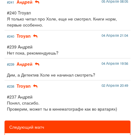
Aндpeй
05 Апреля 08:05
#241
#240 Troyan
Я только читал про Холе, еще не смотрел. Книги норм,
первые особенно.
Troyan
04 Апреля 21:04
#240
#239 Aндpeй
Нет пока, рекомендуешь?
Aндpeй
04 Апреля 19:56
#239
Дим, а Детектив Холе не начинал смотреть?
Troyan
02 Апреля 20:49
#238
#237 Aндpeй
Понял, спасибо.
Проверим, может ты в кинематографе как во вратарях)
Следующий матч