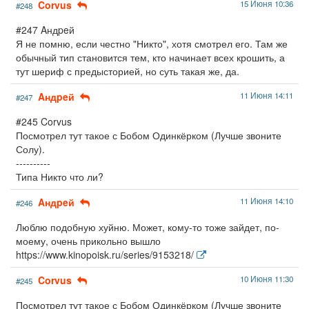
Corvus
15 Июня 10:36
#248
#247 Aндpeй
Я не помню, если честно "Никто", хотя смотрел его. Там же
обычный тип становится тем, кто начинает всех крошить, а
тут шериф с предысторией, но суть такая же, да.
Aндpeй
11 Июня 14:11
#247
#245 Corvus
Посмотрел тут такое с Бобом Одинкёрком (Лучше звоните
Солу).
----------
Типа Никто что ли?
Aндpeй
11 Июня 14:10
#246
Люблю подобную хуйню. Может, кому-то тоже зайдет, по-
моему, очень прикольно вышло
https://www.kinopoisk.ru/series/9153218/
Corvus
10 Июня 11:30
#245
Посмотрел тут такое с Бобом Одинкёрком (Лучше звоните