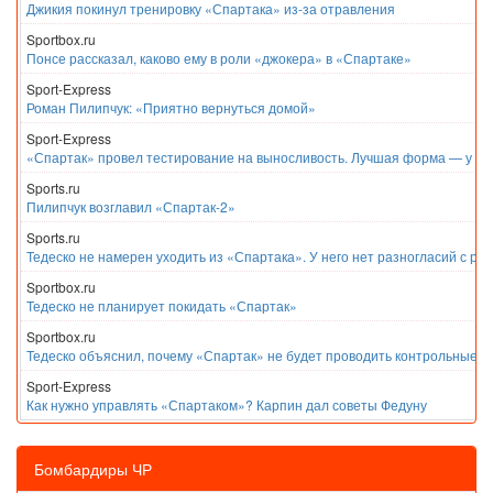
Джикия покинул тренировку «Спартака» из-за отравления
Sportbox.ru
Понсе рассказал, каково ему в роли «джокера» в «Спартаке»
Sport-Express
Роман Пилипчук: «Приятно вернуться домой»
Sport-Express
«Спартак» провел тестирование на выносливость. Лучшая форма — у Е
Sports.ru
Пилипчук возглавил «Спартак-2»
Sports.ru
Тедеско не намерен уходить из «Спартака». У него нет разногласий с ру
Sportbox.ru
Тедеско не планирует покидать «Спартак»
Sportbox.ru
Тедеско объяснил, почему «Спартак» не будет проводить контрольные м
Sport-Express
Как нужно управлять «Спартаком»? Карпин дал советы Федуну
Бомбардиры ЧР