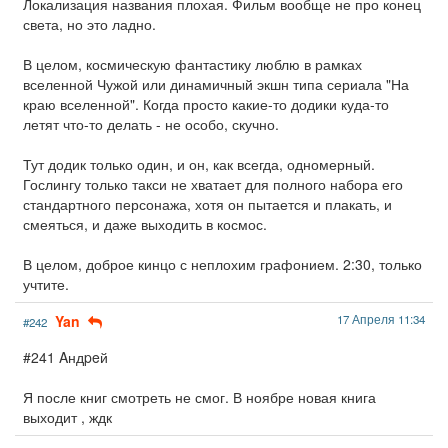
Локализация названия плохая. Фильм вообще не про конец
света, но это ладно.
В целом, космическую фантастику люблю в рамках
вселенной Чужой или динамичный экшн типа сериала "На
краю вселенной". Когда просто какие-то додики куда-то
летят что-то делать - не особо, скучно.
Тут додик только один, и он, как всегда, одномерный.
Гослингу только такси не хватает для полного набора его
стандартного персонажа, хотя он пытается и плакать, и
смеяться, и даже выходить в космос.
В целом, доброе кинцо с неплохим графонием. 2:30, только
учтите.
Yan
17 Апреля 11:34
#242
#241 Aндpeй
Я после книг смотреть не смог. В ноябре новая книга
выходит , ждк