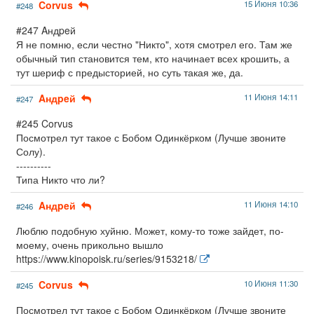
Corvus
15 Июня 10:36
#248
#247 Aндpeй
Я не помню, если честно "Никто", хотя смотрел его. Там же
обычный тип становится тем, кто начинает всех крошить, а
тут шериф с предысторией, но суть такая же, да.
Aндpeй
11 Июня 14:11
#247
#245 Corvus
Посмотрел тут такое с Бобом Одинкёрком (Лучше звоните
Солу).
----------
Типа Никто что ли?
Aндpeй
11 Июня 14:10
#246
Люблю подобную хуйню. Может, кому-то тоже зайдет, по-
моему, очень прикольно вышло
https://www.kinopoisk.ru/series/9153218/
Corvus
10 Июня 11:30
#245
Посмотрел тут такое с Бобом Одинкёрком (Лучше звоните