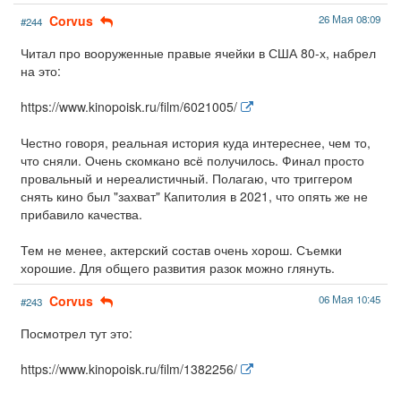
Corvus
26 Мая 08:09
#244
Читал про вооруженные правые ячейки в США 80-х, набрел
на это:
https://www.kinopoisk.ru/film/6021005/
Честно говоря, реальная история куда интереснее, чем то,
что сняли. Очень скомкано всё получилось. Финал просто
провальный и нереалистичный. Полагаю, что триггером
снять кино был "захват" Капитолия в 2021, что опять же не
прибавило качества.
Тем не менее, актерский состав очень хорош. Съемки
хорошие. Для общего развития разок можно глянуть.
Corvus
06 Мая 10:45
#243
Посмотрел тут это:
https://www.kinopoisk.ru/film/1382256/