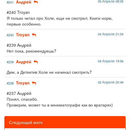
Aндpeй
05 Апреля 08:05
#241
#240 Troyan
Я только читал про Холе, еще не смотрел. Книги норм,
первые особенно.
Troyan
04 Апреля 21:04
#240
#239 Aндpeй
Нет пока, рекомендуешь?
Aндpeй
04 Апреля 19:56
#239
Дим, а Детектив Холе не начинал смотреть?
Troyan
02 Апреля 20:49
#238
#237 Aндpeй
Понял, спасибо.
Проверим, может ты в кинематографе как во вратарях)
Следующий матч