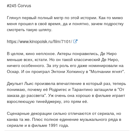
#245 Corvus
Глянул первый полный метр по этой истории. Как-то мимо
меня прошел в своё время, да и понятно, зачем подростку
смотреть такую шляпу.
https://www.kinopoisk.ru/film/7101/
В целом, кино неплохое. Актеры понравились, Де Ниро
меньше всех, кстати. Но он такой классический Де Ниро,
ничего особенного. За эту роль его даже номинировали на
Оскар. И он проиграл Энтони Хопкинсу в "Молчании ягнят".
Джульет Льис произвела впечатление в который раз, теперь
понимаю, почему её Родригес и Тарантино затащили в "От
заказа до рассвета". Уж очень она хорошо в фильме играет
взрослеющую тинейджерку, это прям её.
Сценарные декорации сильно отличаются от сериала, но
канва та же. Плюс полное единение музыкального ряда в
сериале и в фильме 1991 года.