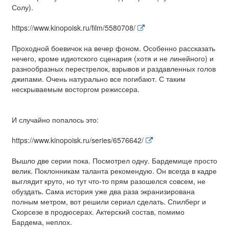
Солу).
https://www.kinopoisk.ru/film/5580708/
Проходной боевичок на вечер фоном. Особенно рассказать
нечего, кроме идиотского сценария (хотя и не линейного) и
разнообразных перестрелок, взрывов и раздавленных голов
джипами. Очень натурально все погибают. С таким
нескрываемым восторгом режиссера.
И случайно попалось это:
https://www.kinopoisk.ru/series/6576642/
Вышло две серии пока. Посмотрел одну. Бардемище просто
велик. Поклонникам таланта рекомендую. Он всегда в кадре
выглядит круто, но тут что-то прям разошелся совсем, не
обуздать. Сама история уже два раза экранизирована
полным метром, вот решили сериал сделать. Спилберг и
Скорсезе в продюсерах. Актерский состав, помимо
Бардема, неплох.