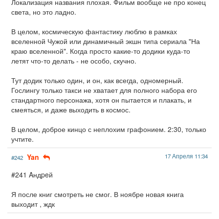
Локализация названия плохая. Фильм вообще не про конец
света, но это ладно.
В целом, космическую фантастику люблю в рамках
вселенной Чужой или динамичный экшн типа сериала "На
краю вселенной". Когда просто какие-то додики куда-то
летят что-то делать - не особо, скучно.
Тут додик только один, и он, как всегда, одномерный.
Гослингу только такси не хватает для полного набора его
стандартного персонажа, хотя он пытается и плакать, и
смеяться, и даже выходить в космос.
В целом, доброе кинцо с неплохим графонием. 2:30, только
учтите.
Yan
17 Апреля 11:34
#242
#241 Aндpeй
Я после книг смотреть не смог. В ноябре новая книга
выходит , ждк