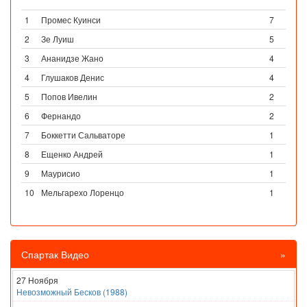
1
Промес Куинси
7
2
Зе Луиш
5
3
Ананидзе Жано
4
4
Глушаков Денис
4
5
Попов Ивелин
2
6
Фернандо
2
7
Боккетти Сальваторе
1
8
Ещенко Андрей
1
9
Маурисио
1
10
Мельгарехо Лоренцо
1
Спартак Видео
»
27 Ноября
Невозможный Бесков (1988)