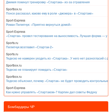
Джикия покинул тренировку «Спартака» из-за отравления
Sportbox.ru
Понсе рассказал, каково ему в роли «джокера» в «Спартаке»
Sport-Express
Роман Пилипчук: «Приятно вернуться домой»
Sport-Express
«Спартак» провел тестирование на выносливость. Лучшая форма — у Е
Sports.ru
Пилипчук возглавил «Спартак-2»
Sports.ru
Тедеско не намерен уходить из «Спартака». У него нет разногласий с ру
Sportbox.ru
Тедеско не планирует покидать «Спартак»
Sportbox.ru
Тедеско объяснил, почему «Спартак» не будет проводить контрольные м
Sport-Express
Как нужно управлять «Спартаком»? Карпин дал советы Федуну
Бомбардиры ЧР