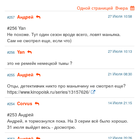
Одной страницей
Вчера
Aндpeй
27 Июля 10:58
#257
#256 Yan
Не похоже. Тут один сезон вроде всего, ловят маньяка.
Сам не смотрел еще, если что)
Yan
27 Июля 10:13
#256
это не ремейк немецкой тьмы ?
Aндpeй
21 Июля 08:30
#255
Отцы, детективчик никто про маньячину не смотрел еще?
https://www.kinopoisk.ru/series/13157626/
Corvus
14 Июля 21:15
#254
#253 Aндpeй
Андрей, я тормознулся пока. На 3 серии всё было хорошо.
31 июля выйдет весь - досмотрю.
Aндpeй
12 Июля 20:26
#253