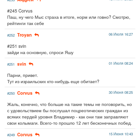
#245 Corvus
Паш, ну чего Мыс страха в итоге, норм или говно? Смотрю,
рейтинги так себе
Troyan
06 Июля 16:27
#252
#251 svin
зайди на основную, спроси Яшу
svin
01 Июля 08:24
#251
Парни, привет.
Тут из израильских кто-нибудь еще обитает?
Corvus
30 Июня 08:25
#250
Жаль, конечно, что больше на такие темы не поговорить, но
с удовольствием бы послушал поцреотических граждан из
всяких пердей уровня Владимир - как они там заправляют
свои колымаги. Всего-то прошло 12 лет бесконечных побед.
Corvus
15 Июня 10:43
#249