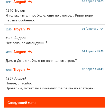
Aндpeй
05 Апреля 08:05
#241
#240 Troyan
Я только читал про Холе, еще не смотрел. Книги норм,
первые особенно.
Troyan
04 Апреля 21:04
#240
#239 Aндpeй
Нет пока, рекомендуешь?
Aндpeй
04 Апреля 19:56
#239
Дим, а Детектив Холе не начинал смотреть?
Troyan
02 Апреля 20:49
#238
#237 Aндpeй
Понял, спасибо.
Проверим, может ты в кинематографе как во вратарях)
Следующий матч