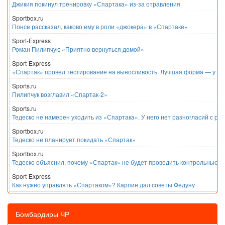
Джикия покинул тренировку «Спартака» из-за отравления
Sportbox.ru
Понсе рассказал, каково ему в роли «джокера» в «Спартаке»
Sport-Express
Роман Пилипчук: «Приятно вернуться домой»
Sport-Express
«Спартак» провел тестирование на выносливость. Лучшая форма — у Е
Sports.ru
Пилипчук возглавил «Спартак-2»
Sports.ru
Тедеско не намерен уходить из «Спартака». У него нет разногласий с ру
Sportbox.ru
Тедеско не планирует покидать «Спартак»
Sportbox.ru
Тедеско объяснил, почему «Спартак» не будет проводить контрольные м
Sport-Express
Как нужно управлять «Спартаком»? Карпин дал советы Федуну
Бомбардиры ЧР