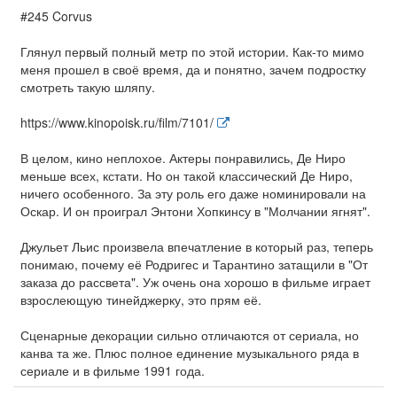
#245 Corvus
Глянул первый полный метр по этой истории. Как-то мимо
меня прошел в своё время, да и понятно, зачем подростку
смотреть такую шляпу.
https://www.kinopoisk.ru/film/7101/
В целом, кино неплохое. Актеры понравились, Де Ниро
меньше всех, кстати. Но он такой классический Де Ниро,
ничего особенного. За эту роль его даже номинировали на
Оскар. И он проиграл Энтони Хопкинсу в "Молчании ягнят".
Джульет Льис произвела впечатление в который раз, теперь
понимаю, почему её Родригес и Тарантино затащили в "От
заказа до рассвета". Уж очень она хорошо в фильме играет
взрослеющую тинейджерку, это прям её.
Сценарные декорации сильно отличаются от сериала, но
канва та же. Плюс полное единение музыкального ряда в
сериале и в фильме 1991 года.