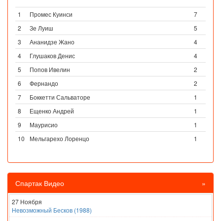
1
Промес Куинси
7
2
Зе Луиш
5
3
Ананидзе Жано
4
4
Глушаков Денис
4
5
Попов Ивелин
2
6
Фернандо
2
7
Боккетти Сальваторе
1
8
Ещенко Андрей
1
9
Маурисио
1
10
Мельгарехо Лоренцо
1
Спартак Видео
»
27 Ноября
Невозможный Бесков (1988)