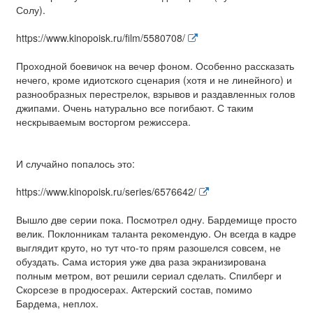
Солу).
https://www.kinopoisk.ru/film/5580708/
Проходной боевичок на вечер фоном. Особенно рассказать
нечего, кроме идиотского сценария (хотя и не линейного) и
разнообразных перестрелок, взрывов и раздавленных голов
джипами. Очень натурально все погибают. С таким
нескрываемым восторгом режиссера.
И случайно попалось это:
https://www.kinopoisk.ru/series/6576642/
Вышло две серии пока. Посмотрел одну. Бардемище просто
велик. Поклонникам таланта рекомендую. Он всегда в кадре
выглядит круто, но тут что-то прям разошелся совсем, не
обуздать. Сама история уже два раза экранизирована
полным метром, вот решили сериал сделать. Спилберг и
Скорсезе в продюсерах. Актерский состав, помимо
Бардема, неплох.