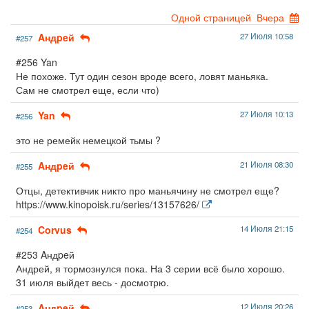
Одной страницей
Вчера
Aндpeй
27 Июля 10:58
#257
#256 Yan
Не похоже. Тут один сезон вроде всего, ловят маньяка.
Сам не смотрел еще, если что)
Yan
27 Июля 10:13
#256
это не ремейк немецкой тьмы ?
Aндpeй
21 Июля 08:30
#255
Отцы, детективчик никто про маньячину не смотрел еще?
https://www.kinopoisk.ru/series/13157626/
Corvus
14 Июля 21:15
#254
#253 Aндpeй
Андрей, я тормознулся пока. На 3 серии всё было хорошо.
31 июля выйдет весь - досмотрю.
Aндpeй
12 Июля 20:26
#253