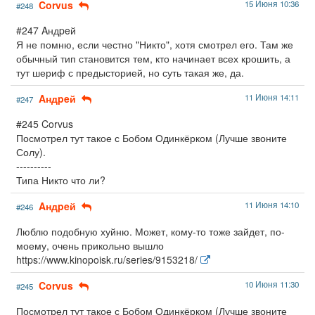
Corvus
15 Июня 10:36
#248
#247 Aндpeй
Я не помню, если честно "Никто", хотя смотрел его. Там же
обычный тип становится тем, кто начинает всех крошить, а
тут шериф с предысторией, но суть такая же, да.
Aндpeй
11 Июня 14:11
#247
#245 Corvus
Посмотрел тут такое с Бобом Одинкёрком (Лучше звоните
Солу).
----------
Типа Никто что ли?
Aндpeй
11 Июня 14:10
#246
Люблю подобную хуйню. Может, кому-то тоже зайдет, по-
моему, очень прикольно вышло
https://www.kinopoisk.ru/series/9153218/
Corvus
10 Июня 11:30
#245
Посмотрел тут такое с Бобом Одинкёрком (Лучше звоните