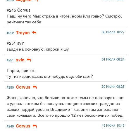
#245 Corvus
Паш, ну чего Мыс страха в итоге, норм или говно? Смотрю,
рейтинги так себе
Troyan
06 Июля 16:27
#252
#251 svin
зайди на основную, спроси Яшу
svin
01 Июля 08:24
#251
Парни, привет.
Тут из израильских кто-нибудь еще обитает?
Corvus
30 Июня 08:25
#250
Жаль, конечно, что больше на такие темы не поговорить, но
с удовольствием бы послушал поцреотических граждан из
всяких пердей уровня Владимир - как они там заправляют
свои колымаги. Всего-то прошло 12 лет бесконечных побед.
Corvus
15 Июня 10:43
#249