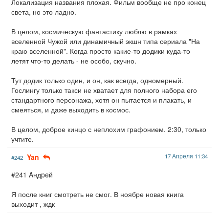
Локализация названия плохая. Фильм вообще не про конец
света, но это ладно.
В целом, космическую фантастику люблю в рамках
вселенной Чужой или динамичный экшн типа сериала "На
краю вселенной". Когда просто какие-то додики куда-то
летят что-то делать - не особо, скучно.
Тут додик только один, и он, как всегда, одномерный.
Гослингу только такси не хватает для полного набора его
стандартного персонажа, хотя он пытается и плакать, и
смеяться, и даже выходить в космос.
В целом, доброе кинцо с неплохим графонием. 2:30, только
учтите.
Yan
17 Апреля 11:34
#242
#241 Aндpeй
Я после книг смотреть не смог. В ноябре новая книга
выходит , ждк