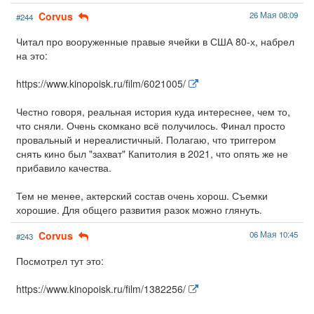
Corvus
26 Мая 08:09
#244
Читал про вооруженные правые ячейки в США 80-х, набрел
на это:
https://www.kinopoisk.ru/film/6021005/
Честно говоря, реальная история куда интереснее, чем то,
что сняли. Очень скомкано всё получилось. Финал просто
провальный и нереалистичный. Полагаю, что триггером
снять кино был "захват" Капитолия в 2021, что опять же не
прибавило качества.
Тем не менее, актерский состав очень хорош. Съемки
хорошие. Для общего развития разок можно глянуть.
Corvus
06 Мая 10:45
#243
Посмотрел тут это:
https://www.kinopoisk.ru/film/1382256/