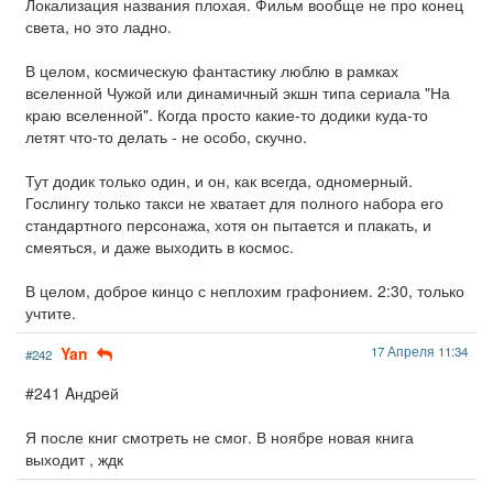
Локализация названия плохая. Фильм вообще не про конец
света, но это ладно.
В целом, космическую фантастику люблю в рамках
вселенной Чужой или динамичный экшн типа сериала "На
краю вселенной". Когда просто какие-то додики куда-то
летят что-то делать - не особо, скучно.
Тут додик только один, и он, как всегда, одномерный.
Гослингу только такси не хватает для полного набора его
стандартного персонажа, хотя он пытается и плакать, и
смеяться, и даже выходить в космос.
В целом, доброе кинцо с неплохим графонием. 2:30, только
учтите.
Yan
17 Апреля 11:34
#242
#241 Aндpeй
Я после книг смотреть не смог. В ноябре новая книга
выходит , ждк