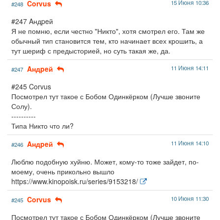
Corvus
15 Июня 10:36
#248
#247 Aндpeй
Я не помню, если честно "Никто", хотя смотрел его. Там же
обычный тип становится тем, кто начинает всех крошить, а
тут шериф с предысторией, но суть такая же, да.
Aндpeй
11 Июня 14:11
#247
#245 Corvus
Посмотрел тут такое с Бобом Одинкёрком (Лучше звоните
Солу).
----------
Типа Никто что ли?
Aндpeй
11 Июня 14:10
#246
Люблю подобную хуйню. Может, кому-то тоже зайдет, по-
моему, очень прикольно вышло
https://www.kinopoisk.ru/series/9153218/
Corvus
10 Июня 11:30
#245
Посмотрел тут такое с Бобом Одинкёрком (Лучше звоните