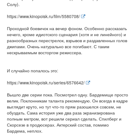
Солу).
https://www.kinopoisk.ru/film/5580708/
Проходной боевичок на вечер фоном. Особенно рассказать
нечего, кроме идиотского сценария (хотя и не линейного) и
разнообразных перестрелок, взрывов и раздавленных голов
джипами. Очень натурально все погибают. С таким
нескрываемым восторгом режиссера.
И случайно попалось это:
https://www.kinopoisk.ru/series/6576642/
Вышло две серии пока. Посмотрел одну. Бардемище просто
велик. Поклонникам таланта рекомендую. Он всегда в кадре
выглядит круто, но тут что-то прям разошелся совсем, не
обуздать. Сама история уже два раза экранизирована
полным метром, вот решили сериал сделать. Спилберг и
Скорсезе в продюсерах. Актерский состав, помимо
Бардема, неплох.