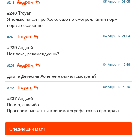
Aндpeй
05 Апреля 08:05
#241
#240 Troyan
Я только читал про Холе, еще не смотрел. Книги норм,
первые особенно.
Troyan
04 Апреля 21:04
#240
#239 Aндpeй
Нет пока, рекомендуешь?
Aндpeй
04 Апреля 19:56
#239
Дим, а Детектив Холе не начинал смотреть?
Troyan
02 Апреля 20:49
#238
#237 Aндpeй
Понял, спасибо.
Проверим, может ты в кинематографе как во вратарях)
Следующий матч