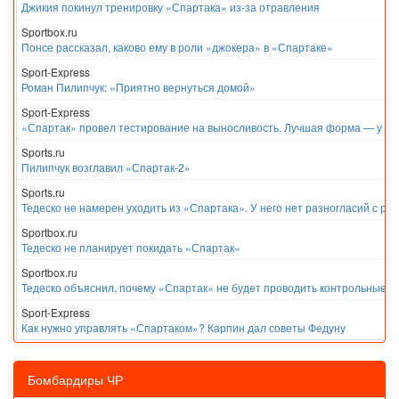
Джикия покинул тренировку «Спартака» из-за отравления
Sportbox.ru
Понсе рассказал, каково ему в роли «джокера» в «Спартаке»
Sport-Express
Роман Пилипчук: «Приятно вернуться домой»
Sport-Express
«Спартак» провел тестирование на выносливость. Лучшая форма — у Е
Sports.ru
Пилипчук возглавил «Спартак-2»
Sports.ru
Тедеско не намерен уходить из «Спартака». У него нет разногласий с ру
Sportbox.ru
Тедеско не планирует покидать «Спартак»
Sportbox.ru
Тедеско объяснил, почему «Спартак» не будет проводить контрольные м
Sport-Express
Как нужно управлять «Спартаком»? Карпин дал советы Федуну
Бомбардиры ЧР