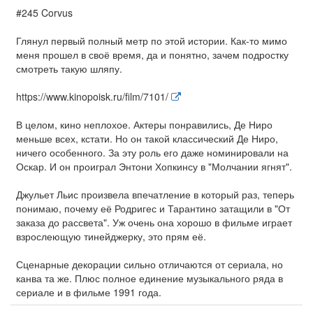
#245 Corvus
Глянул первый полный метр по этой истории. Как-то мимо
меня прошел в своё время, да и понятно, зачем подростку
смотреть такую шляпу.
https://www.kinopoisk.ru/film/7101/
В целом, кино неплохое. Актеры понравились, Де Ниро
меньше всех, кстати. Но он такой классический Де Ниро,
ничего особенного. За эту роль его даже номинировали на
Оскар. И он проиграл Энтони Хопкинсу в "Молчании ягнят".
Джульет Льис произвела впечатление в который раз, теперь
понимаю, почему её Родригес и Тарантино затащили в "От
заказа до рассвета". Уж очень она хорошо в фильме играет
взрослеющую тинейджерку, это прям её.
Сценарные декорации сильно отличаются от сериала, но
канва та же. Плюс полное единение музыкального ряда в
сериале и в фильме 1991 года.