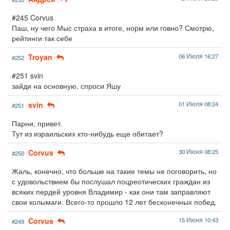
#245 Corvus
Паш, ну чего Мыс страха в итоге, норм или говно? Смотрю,
рейтинги так себе
Troyan
06 Июля 16:27
#252
#251 svin
зайди на основную, спроси Яшу
svin
01 Июля 08:24
#251
Парни, привет.
Тут из израильских кто-нибудь еще обитает?
Corvus
30 Июня 08:25
#250
Жаль, конечно, что больше на такие темы не поговорить, но
с удовольствием бы послушал поцреотических граждан из
всяких пердей уровня Владимир - как они там заправляют
свои колымаги. Всего-то прошло 12 лет бесконечных побед.
Corvus
15 Июня 10:43
#249