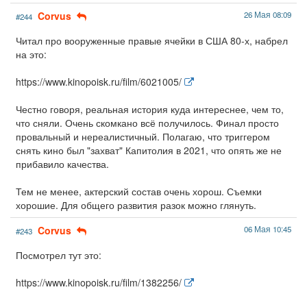
Corvus
26 Мая 08:09
#244
Читал про вооруженные правые ячейки в США 80-х, набрел
на это:
https://www.kinopoisk.ru/film/6021005/
Честно говоря, реальная история куда интереснее, чем то,
что сняли. Очень скомкано всё получилось. Финал просто
провальный и нереалистичный. Полагаю, что триггером
снять кино был "захват" Капитолия в 2021, что опять же не
прибавило качества.
Тем не менее, актерский состав очень хорош. Съемки
хорошие. Для общего развития разок можно глянуть.
Corvus
06 Мая 10:45
#243
Посмотрел тут это:
https://www.kinopoisk.ru/film/1382256/