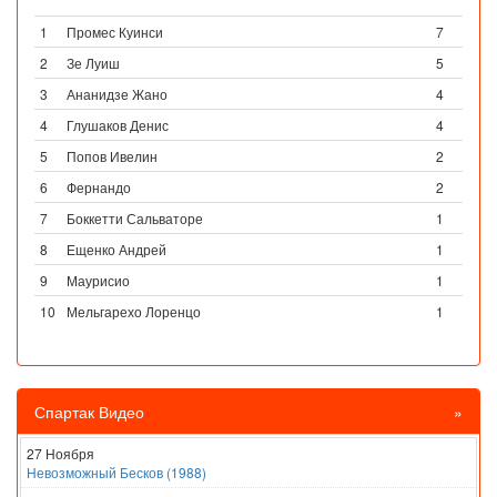
1
Промес Куинси
7
2
Зе Луиш
5
3
Ананидзе Жано
4
4
Глушаков Денис
4
5
Попов Ивелин
2
6
Фернандо
2
7
Боккетти Сальваторе
1
8
Ещенко Андрей
1
9
Маурисио
1
10
Мельгарехо Лоренцо
1
Спартак Видео
»
27 Ноября
Невозможный Бесков (1988)