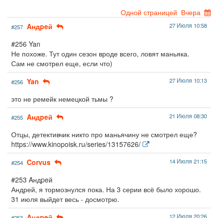
Одной страницей
Вчера
Aндpeй
27 Июля 10:58
#257
#256 Yan
Не похоже. Тут один сезон вроде всего, ловят маньяка.
Сам не смотрел еще, если что)
Yan
27 Июля 10:13
#256
это не ремейк немецкой тьмы ?
Aндpeй
21 Июля 08:30
#255
Отцы, детективчик никто про маньячину не смотрел еще?
https://www.kinopoisk.ru/series/13157626/
Corvus
14 Июля 21:15
#254
#253 Aндpeй
Андрей, я тормознулся пока. На 3 серии всё было хорошо.
31 июля выйдет весь - досмотрю.
Aндpeй
12 Июля 20:26
#253