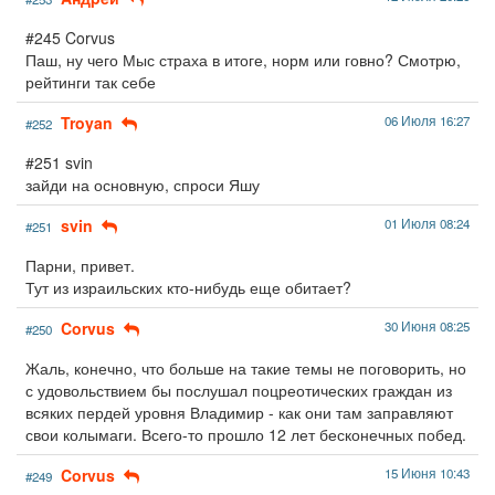
#245 Corvus
Паш, ну чего Мыс страха в итоге, норм или говно? Смотрю,
рейтинги так себе
Troyan
06 Июля 16:27
#252
#251 svin
зайди на основную, спроси Яшу
svin
01 Июля 08:24
#251
Парни, привет.
Тут из израильских кто-нибудь еще обитает?
Corvus
30 Июня 08:25
#250
Жаль, конечно, что больше на такие темы не поговорить, но
с удовольствием бы послушал поцреотических граждан из
всяких пердей уровня Владимир - как они там заправляют
свои колымаги. Всего-то прошло 12 лет бесконечных побед.
Corvus
15 Июня 10:43
#249