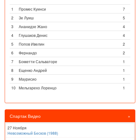
1
Промес Куинси
7
2
Зе Луиш
5
3
Ананидзе Жано
4
4
Глушаков Денис
4
5
Попов Ивелин
2
6
Фернандо
2
7
Боккетти Сальваторе
1
8
Ещенко Андрей
1
9
Маурисио
1
10
Мельгарехо Лоренцо
1
Спартак Видео
»
27 Ноября
Невозможный Бесков (1988)