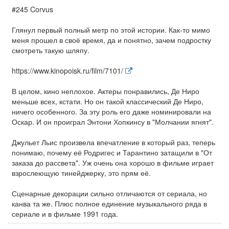
#245 Corvus
Глянул первый полный метр по этой истории. Как-то мимо
меня прошел в своё время, да и понятно, зачем подростку
смотреть такую шляпу.
https://www.kinopoisk.ru/film/7101/
В целом, кино неплохое. Актеры понравились, Де Ниро
меньше всех, кстати. Но он такой классический Де Ниро,
ничего особенного. За эту роль его даже номинировали на
Оскар. И он проиграл Энтони Хопкинсу в "Молчании ягнят".
Джульет Льис произвела впечатление в который раз, теперь
понимаю, почему её Родригес и Тарантино затащили в "От
заказа до рассвета". Уж очень она хорошо в фильме играет
взрослеющую тинейджерку, это прям её.
Сценарные декорации сильно отличаются от сериала, но
канва та же. Плюс полное единение музыкального ряда в
сериале и в фильме 1991 года.