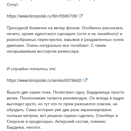
Солу).
https://www.kinopoisk.ru/film/5580708/
Проходной боевичок на вечер фоном. Особенно рассказать
нечего, кроме идиотского сценария (хотя и не линейного) и
разнообразных перестрелок, взрывов и раздавленных голов
джипами. Очень натурально все погибают. С таким
нескрываемым восторгом режиссера.
И случайно попалось это:
https://www.kinopoisk.ru/series/6576642/
Вышло две серии пока. Посмотрел одну. Бардемище просто
велик. Поклонникам таланта рекомендую. Он всегда в кадре
выглядит круто, но тут что-то прям разошелся совсем, не
обуздать. Сама история уже два раза экранизирована
полным метром, вот решили сериал сделать. Спилберг и
Скорсезе в продюсерах. Актерский состав, помимо
Бардема, неплох.