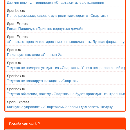
Джикия покинул тренировку «Спартака» из-за отравления
Sportbox.ru
Понсе рассказал, каково ему в роли «джокера» в «Спартаке»
Sport-Express
Роман Пилипчук: «Приятно вернуться домой»
Sport-Express
«Спартак» провел тестирование на выносливость. Лучшая форма — у Е
Sports.ru
Пилипчук возглавил «Спартак-2»
Sports.ru
Тедеско не намерен уходить из «Спартака». У него нет разногласий с ру
Sportbox.ru
Тедеско не планирует покидать «Спартак»
Sportbox.ru
Тедеско объяснил, почему «Спартак» не будет проводить контрольные м
Sport-Express
Как нужно управлять «Спартаком»? Карпин дал советы Федуну
Бомбардиры ЧР