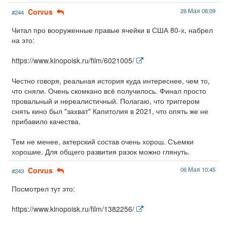
Corvus
26 Мая 08:09
#244
Читал про вооруженные правые ячейки в США 80-х, набрел
на это:
https://www.kinopoisk.ru/film/6021005/
Честно говоря, реальная история куда интереснее, чем то,
что сняли. Очень скомкано всё получилось. Финал просто
провальный и нереалистичный. Полагаю, что триггером
снять кино был "захват" Капитолия в 2021, что опять же не
прибавило качества.
Тем не менее, актерский состав очень хорош. Съемки
хорошие. Для общего развития разок можно глянуть.
Corvus
06 Мая 10:45
#243
Посмотрел тут это:
https://www.kinopoisk.ru/film/1382256/