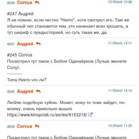
Corvus
15 Июня 10:36
#248
#247 Aндpeй
Я не помню, если честно "Никто", хотя смотрел его. Там же
обычный тип становится тем, кто начинает всех крошить, а
тут шериф с предысторией, но суть такая же, да.
Aндpeй
11 Июня 14:11
#247
#245 Corvus
Посмотрел тут такое с Бобом Одинкёрком (Лучше звоните
Солу).
----------
Типа Никто что ли?
Aндpeй
11 Июня 14:10
#246
Люблю подобную хуйню. Может, кому-то тоже зайдет, по-
моему, очень прикольно вышло
https://www.kinopoisk.ru/series/9153218/
Corvus
10 Июня 11:30
#245
Посмотрел тут такое с Бобом Одинкёрком (Лучше звоните