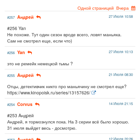
Одной страницей
Вчера
Aндpeй
27 Июля 10:58
#257
#256 Yan
Не похоже. Тут один сезон вроде всего, ловят маньяка.
Сам не смотрел еще, если что)
Yan
27 Июля 10:13
#256
это не ремейк немецкой тьмы ?
Aндpeй
21 Июля 08:30
#255
Отцы, детективчик никто про маньячину не смотрел еще?
https://www.kinopoisk.ru/series/13157626/
Corvus
14 Июля 21:15
#254
#253 Aндpeй
Андрей, я тормознулся пока. На 3 серии всё было хорошо.
31 июля выйдет весь - досмотрю.
Aндpeй
12 Июля 20:26
#253