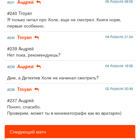
Aндpeй
05 Апреля 08:05
#241
#240 Troyan
Я только читал про Холе, еще не смотрел. Книги норм,
первые особенно.
Troyan
04 Апреля 21:04
#240
#239 Aндpeй
Нет пока, рекомендуешь?
Aндpeй
04 Апреля 19:56
#239
Дим, а Детектив Холе не начинал смотреть?
Troyan
02 Апреля 20:49
#238
#237 Aндpeй
Понял, спасибо.
Проверим, может ты в кинематографе как во вратарях)
Следующий матч