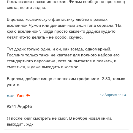
Локализация названия плохая. Фильм вообще не про конец
света, но это ладно.
В целом, космическую фантастику люблю в рамках
вселенной Чужой или динамичный экшн типа сериала "На
краю вселенной". Когда просто какие-то додики куда-то
летят что-то делать - не особо, скучно.
Тут додик только один, и он, как всегда, одномерный.
Гослингу только такси не хватает для полного набора его
стандартного персонажа, хотя он пытается и плакать, и
смеяться, и даже выходить в космос.
В целом, доброе кинцо с неплохим графонием. 2:30, только
учтите.
Yan
17 Апреля 11:34
#242
#241 Aндpeй
Я после книг смотреть не смог. В ноябре новая книга
выходит , ждк