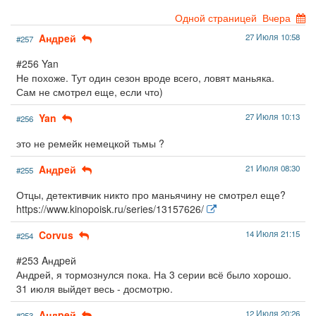
Одной страницей
Вчера
Aндpeй
27 Июля 10:58
#257
#256 Yan
Не похоже. Тут один сезон вроде всего, ловят маньяка.
Сам не смотрел еще, если что)
Yan
27 Июля 10:13
#256
это не ремейк немецкой тьмы ?
Aндpeй
21 Июля 08:30
#255
Отцы, детективчик никто про маньячину не смотрел еще?
https://www.kinopoisk.ru/series/13157626/
Corvus
14 Июля 21:15
#254
#253 Aндpeй
Андрей, я тормознулся пока. На 3 серии всё было хорошо.
31 июля выйдет весь - досмотрю.
Aндpeй
12 Июля 20:26
#253