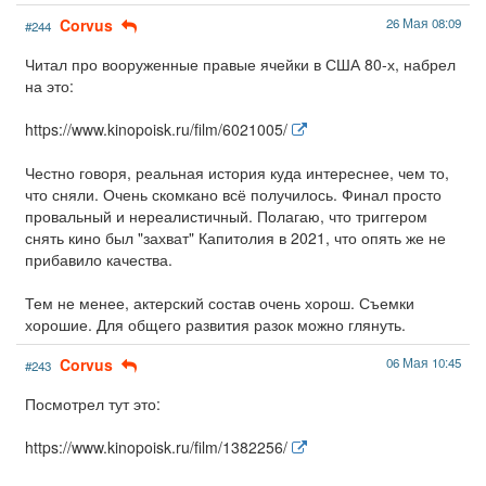
Corvus
26 Мая 08:09
#244
Читал про вооруженные правые ячейки в США 80-х, набрел
на это:
https://www.kinopoisk.ru/film/6021005/
Честно говоря, реальная история куда интереснее, чем то,
что сняли. Очень скомкано всё получилось. Финал просто
провальный и нереалистичный. Полагаю, что триггером
снять кино был "захват" Капитолия в 2021, что опять же не
прибавило качества.
Тем не менее, актерский состав очень хорош. Съемки
хорошие. Для общего развития разок можно глянуть.
Corvus
06 Мая 10:45
#243
Посмотрел тут это:
https://www.kinopoisk.ru/film/1382256/