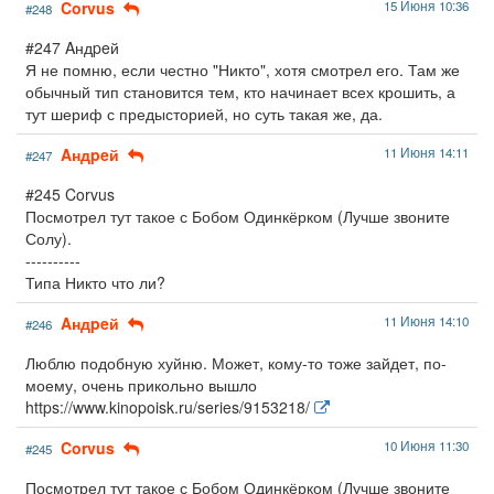
Corvus
15 Июня 10:36
#248
#247 Aндpeй
Я не помню, если честно "Никто", хотя смотрел его. Там же
обычный тип становится тем, кто начинает всех крошить, а
тут шериф с предысторией, но суть такая же, да.
Aндpeй
11 Июня 14:11
#247
#245 Corvus
Посмотрел тут такое с Бобом Одинкёрком (Лучше звоните
Солу).
----------
Типа Никто что ли?
Aндpeй
11 Июня 14:10
#246
Люблю подобную хуйню. Может, кому-то тоже зайдет, по-
моему, очень прикольно вышло
https://www.kinopoisk.ru/series/9153218/
Corvus
10 Июня 11:30
#245
Посмотрел тут такое с Бобом Одинкёрком (Лучше звоните