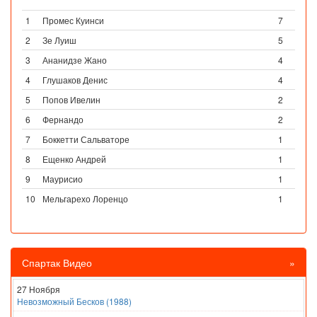
1
Промес Куинси
7
2
Зе Луиш
5
3
Ананидзе Жано
4
4
Глушаков Денис
4
5
Попов Ивелин
2
6
Фернандо
2
7
Боккетти Сальваторе
1
8
Ещенко Андрей
1
9
Маурисио
1
10
Мельгарехо Лоренцо
1
Спартак Видео
»
27 Ноября
Невозможный Бесков (1988)