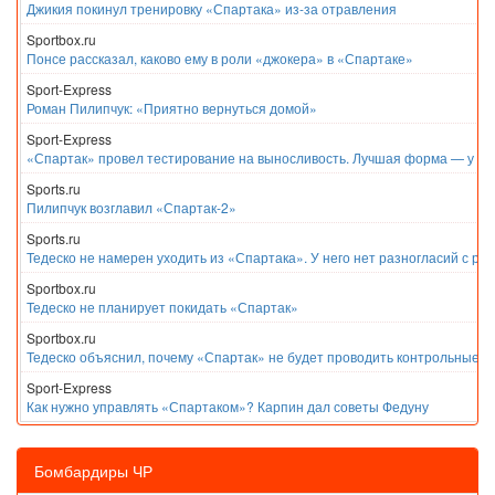
Джикия покинул тренировку «Спартака» из-за отравления
Sportbox.ru
Понсе рассказал, каково ему в роли «джокера» в «Спартаке»
Sport-Express
Роман Пилипчук: «Приятно вернуться домой»
Sport-Express
«Спартак» провел тестирование на выносливость. Лучшая форма — у Е
Sports.ru
Пилипчук возглавил «Спартак-2»
Sports.ru
Тедеско не намерен уходить из «Спартака». У него нет разногласий с ру
Sportbox.ru
Тедеско не планирует покидать «Спартак»
Sportbox.ru
Тедеско объяснил, почему «Спартак» не будет проводить контрольные м
Sport-Express
Как нужно управлять «Спартаком»? Карпин дал советы Федуну
Бомбардиры ЧР