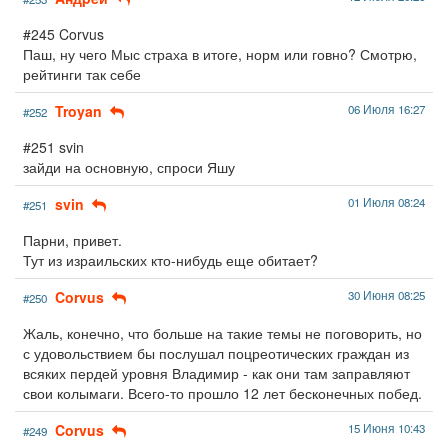
#245 Corvus
Паш, ну чего Мыс страха в итоге, норм или говно? Смотрю,
рейтинги так себе
Troyan
06 Июля 16:27
#252
#251 svin
зайди на основную, спроси Яшу
svin
01 Июля 08:24
#251
Парни, привет.
Тут из израильских кто-нибудь еще обитает?
Corvus
30 Июня 08:25
#250
Жаль, конечно, что больше на такие темы не поговорить, но
с удовольствием бы послушал поцреотических граждан из
всяких пердей уровня Владимир - как они там заправляют
свои колымаги. Всего-то прошло 12 лет бесконечных побед.
Corvus
15 Июня 10:43
#249