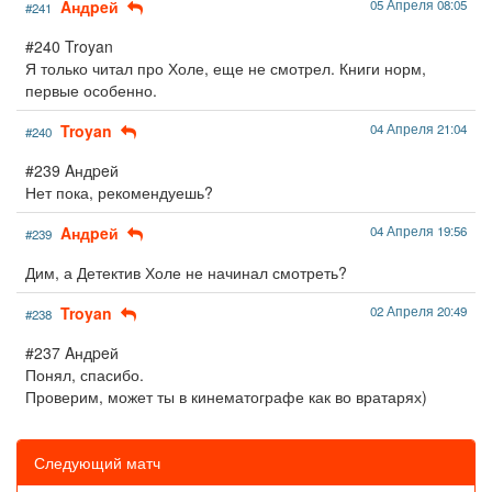
Aндpeй
05 Апреля 08:05
#241
#240 Troyan
Я только читал про Холе, еще не смотрел. Книги норм,
первые особенно.
Troyan
04 Апреля 21:04
#240
#239 Aндpeй
Нет пока, рекомендуешь?
Aндpeй
04 Апреля 19:56
#239
Дим, а Детектив Холе не начинал смотреть?
Troyan
02 Апреля 20:49
#238
#237 Aндpeй
Понял, спасибо.
Проверим, может ты в кинематографе как во вратарях)
Следующий матч