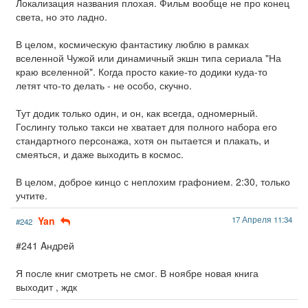
Локализация названия плохая. Фильм вообще не про конец
света, но это ладно.
В целом, космическую фантастику люблю в рамках
вселенной Чужой или динамичный экшн типа сериала "На
краю вселенной". Когда просто какие-то додики куда-то
летят что-то делать - не особо, скучно.
Тут додик только один, и он, как всегда, одномерный.
Гослингу только такси не хватает для полного набора его
стандартного персонажа, хотя он пытается и плакать, и
смеяться, и даже выходить в космос.
В целом, доброе кинцо с неплохим графонием. 2:30, только
учтите.
Yan
17 Апреля 11:34
#242
#241 Aндpeй
Я после книг смотреть не смог. В ноябре новая книга
выходит , ждк