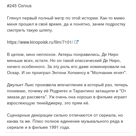
#245 Corvus
Глянул первый полный метр по этой истории. Как-то мимо
меня прошел в своё время, да и понятно, зачем подростку
смотреть такую шляпу.
https://www.kinopoisk.ru/film/7101/
В целом, кино неплохое. Актеры понравились, Де Ниро
меньше всех, кстати. Но он такой классический Де Ниро,
ничего особенного. За эту роль его даже номинировали на
Оскар. И он проиграл Энтони Хопкинсу в "Молчании ягнят".
Джульет Льис произвела впечатление в который раз, теперь
понимаю, почему её Родригес и Тарантино затащили в "От
заказа до рассвета". Уж очень она хорошо в фильме играет
взрослеющую тинейджерку, это прям её.
Сценарные декорации сильно отличаются от сериала, но
канва та же. Плюс полное единение музыкального ряда в
сериале и в фильме 1991 года.