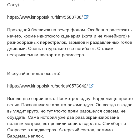
Солу).
https://www.kinopoisk.ru/film/5580708/
Проходной боевичок на вечер фоном. Особенно рассказать
нечего, кроме идиотского сценария (хотя и не линейного) и
разнообразных перестрелок, взрывов и раздавленных голов
джипами. Очень натурально все погибают. С таким
нескрываемым восторгом режиссера.
И случайно попалось это:
https://www.kinopoisk.ru/series/6576642/
Вышло две серии пока. Посмотрел одну. Бардемище просто
велик. Поклонникам таланта рекомендую. Он всегда в кадре
выглядит круто, но тут что-то прям разошелся совсем, не
обуздать. Сама история уже два раза экранизирована
полным метром, вот решили сериал сделать. Спилберг и
Скорсезе в продюсерах. Актерский состав, помимо
Бардема, неплох.