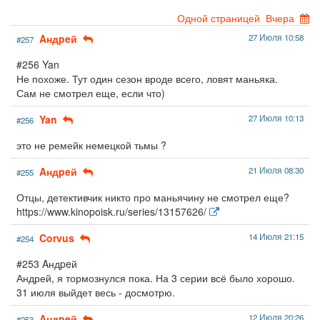
Одной страницей
Вчера
Aндpeй
27 Июля 10:58
#257
#256 Yan
Не похоже. Тут один сезон вроде всего, ловят маньяка.
Сам не смотрел еще, если что)
Yan
27 Июля 10:13
#256
это не ремейк немецкой тьмы ?
Aндpeй
21 Июля 08:30
#255
Отцы, детективчик никто про маньячину не смотрел еще?
https://www.kinopoisk.ru/series/13157626/
Corvus
14 Июля 21:15
#254
#253 Aндpeй
Андрей, я тормознулся пока. На 3 серии всё было хорошо.
31 июля выйдет весь - досмотрю.
Aндpeй
12 Июля 20:26
#253