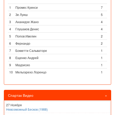
1
Промес Куинси
7
2
Зе Луиш
5
3
Ананидзе Жано
4
4
Глушаков Денис
4
5
Попов Ивелин
2
6
Фернандо
2
7
Боккетти Сальваторе
1
8
Ещенко Андрей
1
9
Маурисио
1
10
Мельгарехо Лоренцо
1
Спартак Видео
»
27 Ноября
Невозможный Бесков (1988)