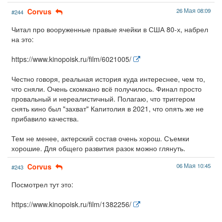
Corvus
26 Мая 08:09
#244
Читал про вооруженные правые ячейки в США 80-х, набрел
на это:
https://www.kinopoisk.ru/film/6021005/
Честно говоря, реальная история куда интереснее, чем то,
что сняли. Очень скомкано всё получилось. Финал просто
провальный и нереалистичный. Полагаю, что триггером
снять кино был "захват" Капитолия в 2021, что опять же не
прибавило качества.
Тем не менее, актерский состав очень хорош. Съемки
хорошие. Для общего развития разок можно глянуть.
Corvus
06 Мая 10:45
#243
Посмотрел тут это:
https://www.kinopoisk.ru/film/1382256/