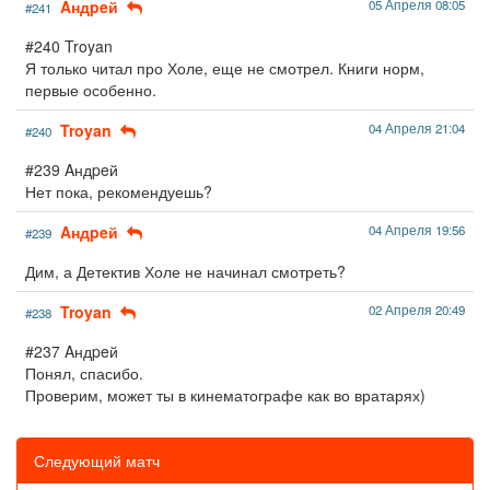
Aндpeй
05 Апреля 08:05
#241
#240 Troyan
Я только читал про Холе, еще не смотрел. Книги норм,
первые особенно.
Troyan
04 Апреля 21:04
#240
#239 Aндpeй
Нет пока, рекомендуешь?
Aндpeй
04 Апреля 19:56
#239
Дим, а Детектив Холе не начинал смотреть?
Troyan
02 Апреля 20:49
#238
#237 Aндpeй
Понял, спасибо.
Проверим, может ты в кинематографе как во вратарях)
Следующий матч