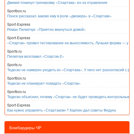
Джикия покинул тренировку «Спартака» из-за отравления
Sportbox.ru
Понсе рассказал, каково ему в роли «джокера» в «Спартаке»
Sport-Express
Роман Пилипчук: «Приятно вернуться домой»
Sport-Express
«Спартак» провел тестирование на выносливость. Лучшая форма — у Е
Sports.ru
Пилипчук возглавил «Спартак-2»
Sports.ru
Тедеско не намерен уходить из «Спартака». У него нет разногласий с ру
Sportbox.ru
Тедеско не планирует покидать «Спартак»
Sportbox.ru
Тедеско объяснил, почему «Спартак» не будет проводить контрольные м
Sport-Express
Как нужно управлять «Спартаком»? Карпин дал советы Федуну
Бомбардиры ЧР