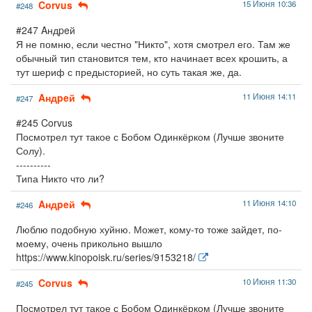
Corvus
15 Июня 10:36
#248
#247 Aндpeй
Я не помню, если честно "Никто", хотя смотрел его. Там же
обычный тип становится тем, кто начинает всех крошить, а
тут шериф с предысторией, но суть такая же, да.
Aндpeй
11 Июня 14:11
#247
#245 Corvus
Посмотрел тут такое с Бобом Одинкёрком (Лучше звоните
Солу).
----------
Типа Никто что ли?
Aндpeй
11 Июня 14:10
#246
Люблю подобную хуйню. Может, кому-то тоже зайдет, по-
моему, очень прикольно вышло
https://www.kinopoisk.ru/series/9153218/
Corvus
10 Июня 11:30
#245
Посмотрел тут такое с Бобом Одинкёрком (Лучше звоните