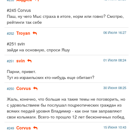
#245 Corvus
Паш, ну чего Мыс страха в итоге, норм или говно? Смотрю,
рейтинги так себе
Troyan
06 Июля 16:27
#252
#251 svin
зайди на основную, спроси Яшу
svin
01 Июля 08:24
#251
Парни, привет.
Тут из израильских кто-нибудь еще обитает?
Corvus
30 Июня 08:25
#250
Жаль, конечно, что больше на такие темы не поговорить, но
с удовольствием бы послушал поцреотических граждан из
всяких пердей уровня Владимир - как они там заправляют
свои колымаги. Всего-то прошло 12 лет бесконечных побед.
Corvus
15 Июня 10:43
#249