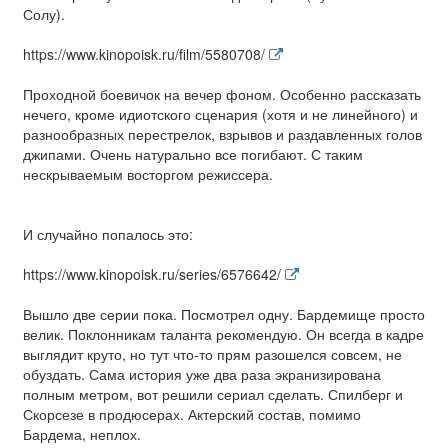
Солу).
https://www.kinopoisk.ru/film/5580708/
Проходной боевичок на вечер фоном. Особенно рассказать
нечего, кроме идиотского сценария (хотя и не линейного) и
разнообразных перестрелок, взрывов и раздавленных голов
джипами. Очень натурально все погибают. С таким
нескрываемым восторгом режиссера.
И случайно попалось это:
https://www.kinopoisk.ru/series/6576642/
Вышло две серии пока. Посмотрел одну. Бардемище просто
велик. Поклонникам таланта рекомендую. Он всегда в кадре
выглядит круто, но тут что-то прям разошелся совсем, не
обуздать. Сама история уже два раза экранизирована
полным метром, вот решили сериал сделать. Спилберг и
Скорсезе в продюсерах. Актерский состав, помимо
Бардема, неплох.