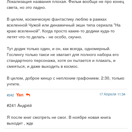
Локализация названия плохая. Фильм вообще не про конец
света, но это ладно.
В целом, космическую фантастику люблю в рамках
вселенной Чужой или динамичный экшн типа сериала "На
краю вселенной". Когда просто какие-то додики куда-то
летят что-то делать - не особо, скучно.
Тут додик только один, и он, как всегда, одномерный.
Гослингу только такси не хватает для полного набора его
стандартного персонажа, хотя он пытается и плакать, и
смеяться, и даже выходить в космос.
В целом, доброе кинцо с неплохим графонием. 2:30, только
учтите.
Yan
17 Апреля 11:34
#242
#241 Aндpeй
Я после книг смотреть не смог. В ноябре новая книга
выходит , ждк