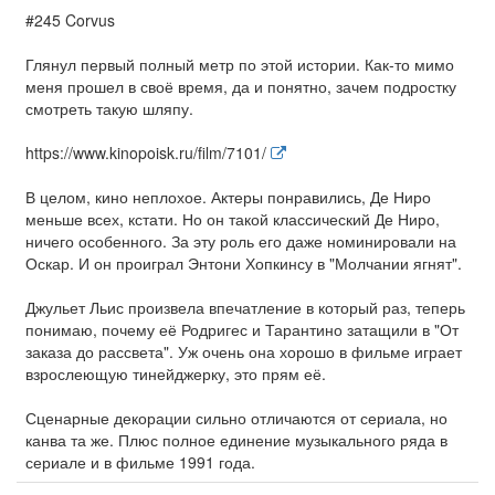
#245 Corvus
Глянул первый полный метр по этой истории. Как-то мимо
меня прошел в своё время, да и понятно, зачем подростку
смотреть такую шляпу.
https://www.kinopoisk.ru/film/7101/
В целом, кино неплохое. Актеры понравились, Де Ниро
меньше всех, кстати. Но он такой классический Де Ниро,
ничего особенного. За эту роль его даже номинировали на
Оскар. И он проиграл Энтони Хопкинсу в "Молчании ягнят".
Джульет Льис произвела впечатление в который раз, теперь
понимаю, почему её Родригес и Тарантино затащили в "От
заказа до рассвета". Уж очень она хорошо в фильме играет
взрослеющую тинейджерку, это прям её.
Сценарные декорации сильно отличаются от сериала, но
канва та же. Плюс полное единение музыкального ряда в
сериале и в фильме 1991 года.