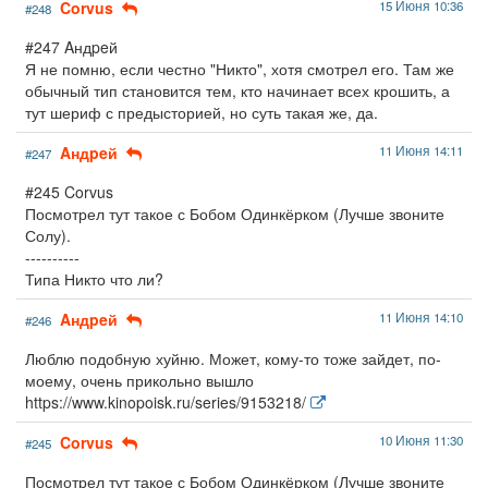
Corvus
15 Июня 10:36
#248
#247 Aндpeй
Я не помню, если честно "Никто", хотя смотрел его. Там же
обычный тип становится тем, кто начинает всех крошить, а
тут шериф с предысторией, но суть такая же, да.
Aндpeй
11 Июня 14:11
#247
#245 Corvus
Посмотрел тут такое с Бобом Одинкёрком (Лучше звоните
Солу).
----------
Типа Никто что ли?
Aндpeй
11 Июня 14:10
#246
Люблю подобную хуйню. Может, кому-то тоже зайдет, по-
моему, очень прикольно вышло
https://www.kinopoisk.ru/series/9153218/
Corvus
10 Июня 11:30
#245
Посмотрел тут такое с Бобом Одинкёрком (Лучше звоните