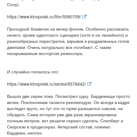
Солу).
https://www.kinopoisk.ru/film/5580708/
Проходной боевичок на вечер фоном. Особенно рассказать
нечего, кроме идиотского сценария (хотя и не линейного) и
разнообразных перестрелок, взрывов и раздавленных голов
джипами. Очень натурально все погибают. С таким
нескрываемым восторгом режиссера.
И случайно попалось это:
https://www.kinopoisk.ru/series/6576642/
Вышло две серии пока. Посмотрел одну. Бардемище просто
велик. Поклонникам таланта рекомендую. Он всегда в кадре
выглядит круто, но тут что-то прям разошелся совсем, не
обуздать. Сама история уже два раза экранизирована
полным метром, вот решили сериал сделать. Спилберг и
Скорсезе в продюсерах. Актерский состав, помимо
Бардема, неплох.