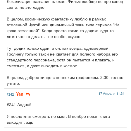
Локализация названия плохая. Фильм вообще не про конец
света, но это ладно.
В целом, космическую фантастику люблю в рамках
вселенной Чужой или динамичный экшн типа сериала "На
краю вселенной". Когда просто какие-то додики куда-то
летят что-то делать - не особо, скучно.
Тут додик только один, и он, как всегда, одномерный.
Гослингу только такси не хватает для полного набора его
стандартного персонажа, хотя он пытается и плакать, и
смеяться, и даже выходить в космос.
В целом, доброе кинцо с неплохим графонием. 2:30, только
учтите.
Yan
17 Апреля 11:34
#242
#241 Aндpeй
Я после книг смотреть не смог. В ноябре новая книга
выходит , ждк