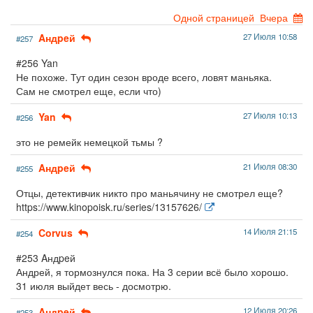
Одной страницей
Вчера
Aндpeй
27 Июля 10:58
#257
#256 Yan
Не похоже. Тут один сезон вроде всего, ловят маньяка.
Сам не смотрел еще, если что)
Yan
27 Июля 10:13
#256
это не ремейк немецкой тьмы ?
Aндpeй
21 Июля 08:30
#255
Отцы, детективчик никто про маньячину не смотрел еще?
https://www.kinopoisk.ru/series/13157626/
Corvus
14 Июля 21:15
#254
#253 Aндpeй
Андрей, я тормознулся пока. На 3 серии всё было хорошо.
31 июля выйдет весь - досмотрю.
Aндpeй
12 Июля 20:26
#253