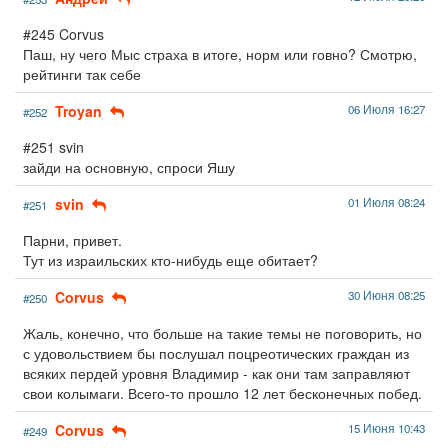
#245 Corvus
Паш, ну чего Мыс страха в итоге, норм или говно? Смотрю,
рейтинги так себе
Troyan
06 Июля 16:27
#252
#251 svin
зайди на основную, спроси Яшу
svin
01 Июля 08:24
#251
Парни, привет.
Тут из израильских кто-нибудь еще обитает?
Corvus
30 Июня 08:25
#250
Жаль, конечно, что больше на такие темы не поговорить, но
с удовольствием бы послушал поцреотических граждан из
всяких пердей уровня Владимир - как они там заправляют
свои колымаги. Всего-то прошло 12 лет бесконечных побед.
Corvus
15 Июня 10:43
#249