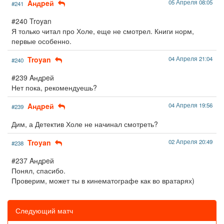
Aндpeй
05 Апреля 08:05
#241
#240 Troyan
Я только читал про Холе, еще не смотрел. Книги норм,
первые особенно.
Troyan
04 Апреля 21:04
#240
#239 Aндpeй
Нет пока, рекомендуешь?
Aндpeй
04 Апреля 19:56
#239
Дим, а Детектив Холе не начинал смотреть?
Troyan
02 Апреля 20:49
#238
#237 Aндpeй
Понял, спасибо.
Проверим, может ты в кинематографе как во вратарях)
Следующий матч