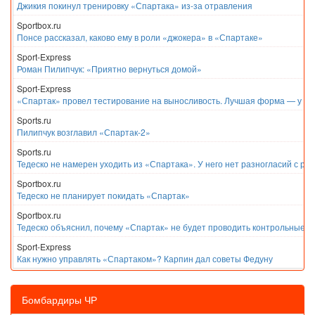
Джикия покинул тренировку «Спартака» из-за отравления
Sportbox.ru
Понсе рассказал, каково ему в роли «джокера» в «Спартаке»
Sport-Express
Роман Пилипчук: «Приятно вернуться домой»
Sport-Express
«Спартак» провел тестирование на выносливость. Лучшая форма — у Е
Sports.ru
Пилипчук возглавил «Спартак-2»
Sports.ru
Тедеско не намерен уходить из «Спартака». У него нет разногласий с ру
Sportbox.ru
Тедеско не планирует покидать «Спартак»
Sportbox.ru
Тедеско объяснил, почему «Спартак» не будет проводить контрольные м
Sport-Express
Как нужно управлять «Спартаком»? Карпин дал советы Федуну
Бомбардиры ЧР