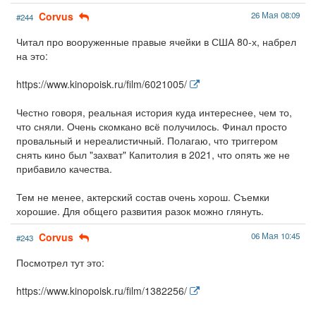
Corvus
26 Мая 08:09
#244
Читал про вооруженные правые ячейки в США 80-х, набрел
на это:
https://www.kinopoisk.ru/film/6021005/
Честно говоря, реальная история куда интереснее, чем то,
что сняли. Очень скомкано всё получилось. Финал просто
провальный и нереалистичный. Полагаю, что триггером
снять кино был "захват" Капитолия в 2021, что опять же не
прибавило качества.
Тем не менее, актерский состав очень хорош. Съемки
хорошие. Для общего развития разок можно глянуть.
Corvus
06 Мая 10:45
#243
Посмотрел тут это:
https://www.kinopoisk.ru/film/1382256/