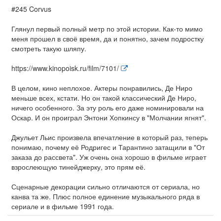
#245 Corvus
Глянул первый полный метр по этой истории. Как-то мимо
меня прошел в своё время, да и понятно, зачем подростку
смотреть такую шляпу.
https://www.kinopoisk.ru/film/7101/
В целом, кино неплохое. Актеры понравились, Де Ниро
меньше всех, кстати. Но он такой классический Де Ниро,
ничего особенного. За эту роль его даже номинировали на
Оскар. И он проиграл Энтони Хопкинсу в "Молчании ягнят".
Джульет Льис произвела впечатление в который раз, теперь
понимаю, почему её Родригес и Тарантино затащили в "От
заказа до рассвета". Уж очень она хорошо в фильме играет
взрослеющую тинейджерку, это прям её.
Сценарные декорации сильно отличаются от сериала, но
канва та же. Плюс полное единение музыкального ряда в
сериале и в фильме 1991 года.