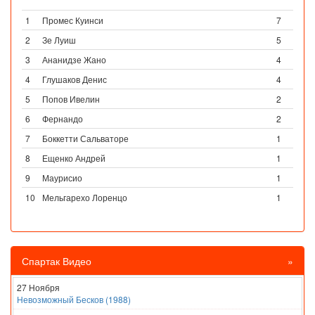
1
Промес Куинси
7
2
Зе Луиш
5
3
Ананидзе Жано
4
4
Глушаков Денис
4
5
Попов Ивелин
2
6
Фернандо
2
7
Боккетти Сальваторе
1
8
Ещенко Андрей
1
9
Маурисио
1
10
Мельгарехо Лоренцо
1
Спартак Видео
»
27 Ноября
Невозможный Бесков (1988)