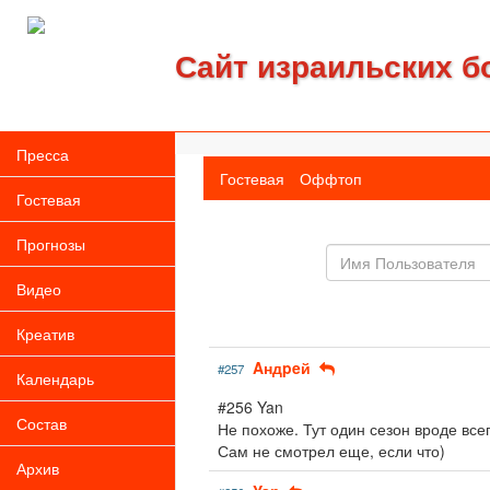
Сайт израильских б
Пресса
Гостевая
Оффтоп
Гостевая
Прогнозы
Имя
пользователя
Видео
Креатив
Aндpeй
#257
Календарь
#256 Yan
Состав
Не похоже. Тут один сезон вроде всег
Сам не смотрел еще, если что)
Архив