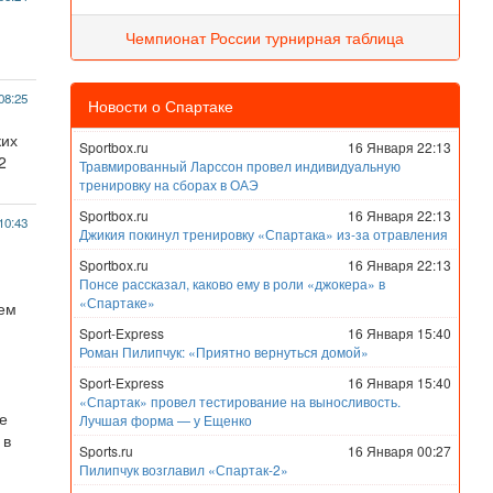
Чемпионат России турнирная таблица
08:25
Новости о Спартаке
ких
Sportbox.ru
16 Января 22:13
2
Травмированный Ларссон провел индивидуальную
тренировку на сборах в ОАЭ
Sportbox.ru
16 Января 22:13
10:43
Джикия покинул тренировку «Спартака» из-за отравления
Sportbox.ru
16 Января 22:13
Понсе рассказал, каково ему в роли «джокера» в
«Спартаке»
чем
Sport-Express
16 Января 15:40
Роман Пилипчук: «Приятно вернуться домой»
Sport-Express
16 Января 15:40
«Спартак» провел тестирование на выносливость.
е
Лучшая форма — у Ещенко
 в
Sports.ru
16 Января 00:27
Пилипчук возглавил «Спартак-2»