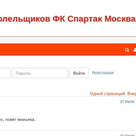
олельщиков ФК Спартак Москва
Пароль:
Регистрация
Войти
Одной страницей
Вче
27 Июля 
о, ловят маньяка.
27 Июля 