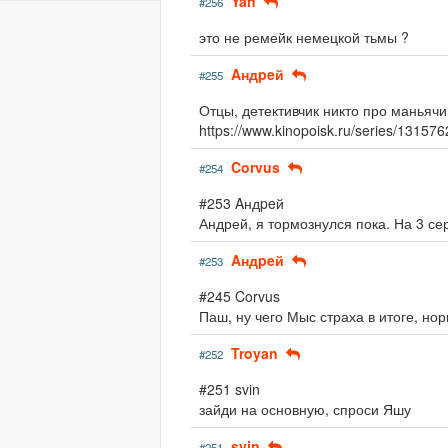
Yan
#256
это не ремейк немецкой тьмы ?
Aндpeй
#255
Отцы, детективчик никто про маньяч
https://www.kinopoisk.ru/series/13157
Corvus
#254
#253 Aндpeй
Андрей, я тормознулся пока. На 3 се
Aндpeй
#253
#245 Corvus
Паш, ну чего Мыс страха в итоге, но
Troyan
#252
#251 svin
зайди на основную, спроси Яшу
svin
#251