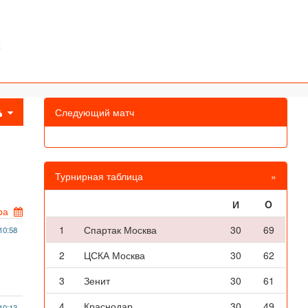
Следующий матч
Турнирная таблица
»
И
O
ра
1
Спартак Москва
30
69
10:58
2
ЦСКА Москва
30
62
3
Зенит
30
61
4
Краснодар
30
49
10:13