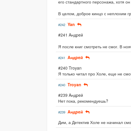
его стандартного персонажа, хотя он 
В целом, доброе кинцо с неплохим гр
Yan
#242
#241 Aндpeй
Я после книг смотреть не смог. В ноя
Aндpeй
#241
#240 Troyan
Я только читал про Холе, еще не смо
Troyan
#240
#239 Aндpeй
Нет пока, рекомендуешь?
Aндpeй
#239
Дим, а Детектив Холе не начинал см