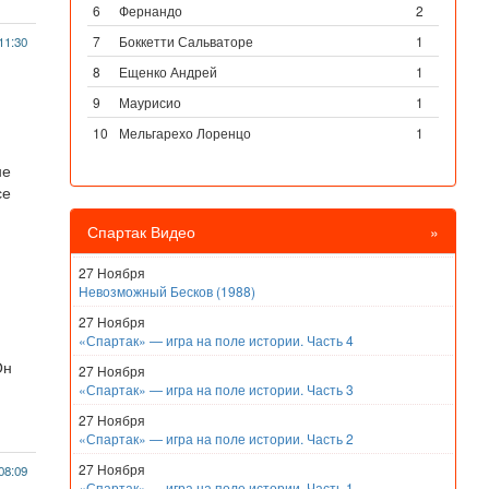
6
Фернандо
2
7
Боккетти Сальваторе
1
11:30
8
Ещенко Андрей
1
9
Маурисио
1
10
Мельгарехо Лоренцо
1
не
се
Спартак Видео
»
27 Ноября
Невозможный Бесков (1988)
27 Ноября
«Спартак» — игра на поле истории. Часть 4
Он
27 Ноября
«Спартак» — игра на поле истории. Часть 3
27 Ноября
«Спартак» — игра на поле истории. Часть 2
27 Ноября
08:09
«Спартак» — игра на поле истории. Часть 1