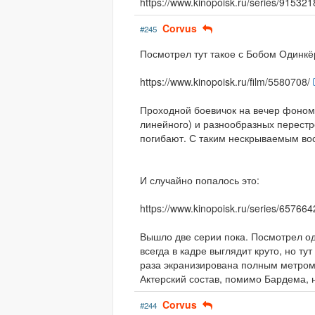
https://www.kinopoisk.ru/series/915321
Corvus
#245
Посмотрел тут такое с Бобом Одинкё
https://www.kinopoisk.ru/film/5580708/
Проходной боевичок на вечер фоном.
линейного) и разнообразных перестр
погибают. С таким нескрываемым во
И случайно попалось это:
https://www.kinopoisk.ru/series/657664
Вышло две серии пока. Посмотрел о
всегда в кадре выглядит круто, но ту
раза экранизирована полным метром,
Актерский состав, помимо Бардема, 
Corvus
#244