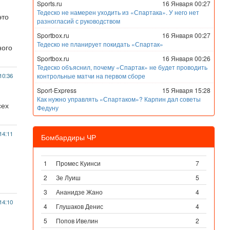
Sports.ru
16 Января 00:27
Тедеско не намерен уходить из «Спартака». У него нет
это
разногласий с руководством
Sportbox.ru
16 Января 00:27
Тедеско не планирует покидать «Спартак»
ного
Sportbox.ru
16 Января 00:26
Тедеско объяснил, почему «Спартак» не будет проводить
10:36
контрольные матчи на первом сборе
Sport-Express
15 Января 15:28
Как нужно управлять «Спартаком»? Карпин дал советы
сех
Федуну
14:11
Бомбардиры ЧР
1
Промес Куинси
7
2
Зе Луиш
5
3
Ананидзе Жано
4
14:10
4
Глушаков Денис
4
5
Попов Ивелин
2