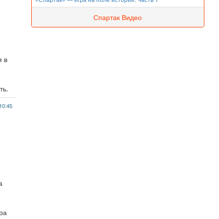
Спартак Видео
я в
ть.
10:45
а
ора