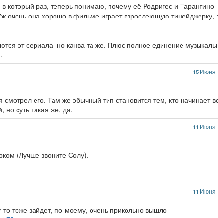
 в который раз, теперь понимаю, почему её Родригес и Тарантино
. Уж очень она хорошо в фильме играет взрослеющую тинейджерку, 
тся от сериала, но канва та же. Плюс полное единение музыкаль
.
15 Июня 
тя смотрел его. Там же обычный тип становится тем, кто начинает в
 но суть такая же, да.
11 Июня 
рком (Лучше звоните Солу).
11 Июня 
то тоже зайдет, по-моему, очень прикольно вышло