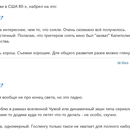
и в США 80-х, набрел на это:
а интереснее, чем то, что сняли. Очень скомкано всё получилось.
тичный. Полагаю, что триггером снять кино был "захват" Капитоли
ства.
нь хорош. Съемки хорошие. Для общего развития разок можно гляну
06 Мая 
 вообще не про конец света, но это ладно.
юблю в рамках вселенной Чужой или динамичный экшн типа сериал
кие-то додики куда-то летят что-то делать - не особо, скучно.
гда, одномерный. Гослингу только такси не хватает для полного наб