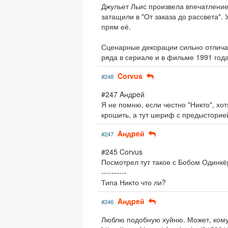
Джульет Льис произвела впечатление
затащили в "От заказа до рассвета"
прям её.
Сценарные декорации сильно отличаю
ряда в сериале и в фильме 1991 года
Corvus
#248
#247 Aндpeй
Я не помню, если честно "Никто", хо
крошить, а тут шериф с предысторией,
Aндpeй
#247
#245 Corvus
Посмотрел тут такое с Бобом Одинкё
----------
Типа Никто что ли?
Aндpeй
#246
Люблю подобную хуйню. Может, кому-