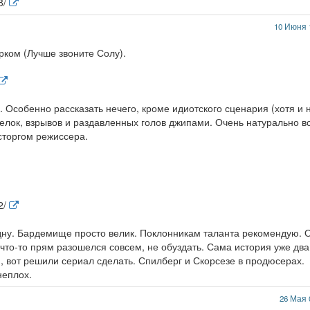
8/
10 Июня 
рком (Лучше звоните Солу).
 Особенно рассказать нечего, кроме идиотского сценария (хотя и 
елок, взрывов и раздавленных голов джипами. Очень натурально в
сторгом режиссера.
2/
дну. Бардемище просто велик. Поклонникам таланта рекомендую. 
т что-то прям разошелся совсем, не обуздать. Сама история уже два
 вот решили сериал сделать. Спилберг и Скорсезе в продюсерах.
неплох.
26 Мая 