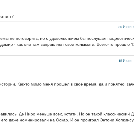
битает?
30 Июня 
 темы не поговорить, но с удовольствием бы послушал поцреотичес
димир - как они там заправляют свои колымаги. Всего-то прошло 1
15 Июня 
истории. Как-то мимо меня прошел в своё время, да и понятно, за
авились, Де Ниро меньше всех, кстати. Но он такой классический Д
ь его даже номинировали на Оскар. И он проиграл Энтони Хопкинсу