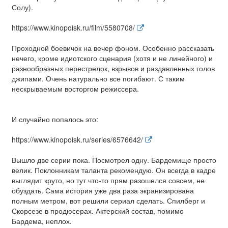
Солу).
https://www.kinopoisk.ru/film/5580708/
Проходной боевичок на вечер фоном. Особенно рассказать
нечего, кроме идиотского сценария (хотя и не линейного) и
разнообразных перестрелок, взрывов и раздавленных голов
джипами. Очень натурально все погибают. С таким
нескрываемым восторгом режиссера.
И случайно попалось это:
https://www.kinopoisk.ru/series/6576642/
Вышло две серии пока. Посмотрел одну. Бардемище просто
велик. Поклонникам таланта рекомендую. Он всегда в кадре
выглядит круто, но тут что-то прям разошелся совсем, не
обуздать. Сама история уже два раза экранизирована
полным метром, вот решили сериал сделать. Спилберг и
Скорсезе в продюсерах. Актерский состав, помимо
Бардема, неплох.