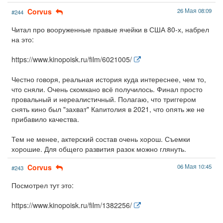
Corvus
26 Мая 08:09
#244
Читал про вооруженные правые ячейки в США 80-х, набрел
на это:
https://www.kinopoisk.ru/film/6021005/
Честно говоря, реальная история куда интереснее, чем то,
что сняли. Очень скомкано всё получилось. Финал просто
провальный и нереалистичный. Полагаю, что триггером
снять кино был "захват" Капитолия в 2021, что опять же не
прибавило качества.
Тем не менее, актерский состав очень хорош. Съемки
хорошие. Для общего развития разок можно глянуть.
Corvus
06 Мая 10:45
#243
Посмотрел тут это:
https://www.kinopoisk.ru/film/1382256/