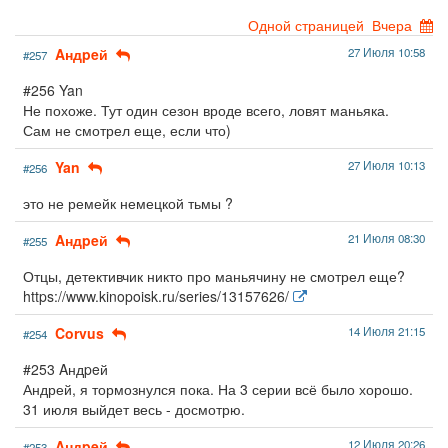
Одной страницей
Вчера
Aндpeй
27 Июля 10:58
#257
#256 Yan
Не похоже. Тут один сезон вроде всего, ловят маньяка.
Сам не смотрел еще, если что)
Yan
27 Июля 10:13
#256
это не ремейк немецкой тьмы ?
Aндpeй
21 Июля 08:30
#255
Отцы, детективчик никто про маньячину не смотрел еще?
https://www.kinopoisk.ru/series/13157626/
Corvus
14 Июля 21:15
#254
#253 Aндpeй
Андрей, я тормознулся пока. На 3 серии всё было хорошо.
31 июля выйдет весь - досмотрю.
Aндpeй
12 Июля 20:26
#253