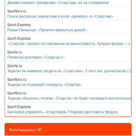
Джикия покинул тренировку «Спартака» из-за отравления
Sportbox.ru
Понсе рассказал, каково ему в роли «джокера» в «Спартаке»
Sport-Express
Роман Пилипчук: «Приятно вернуться домой»
Sport-Express
«Спартак» провел тестирование на выносливость. Лучшая форма — у Е
Sports.ru
Пилипчук возглавил «Спартак-2»
Sports.ru
Тедеско не намерен уходить из «Спартака». У него нет разногласий с ру
Sportbox.ru
Тедеско не планирует покидать «Спартак»
Sportbox.ru
Тедеско объяснил, почему «Спартак» не будет проводить контрольные м
Sport-Express
Как нужно управлять «Спартаком»? Карпин дал советы Федуну
Бомбардиры ЧР