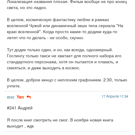
Локализация названия плохая. Фильм вообще не про конец
света, но это ладно.
В целом, космическую фантастику люблю в рамках
вселенной Чужой или динамичный экшн типа сериала "На
краю вселенной". Когда просто какие-то додики куда-то
летят что-то делать - не особо, скучно.
Тут додик только один, и он, как всегда, одномерный.
Гослингу только такси не хватает для полного набора его
стандартного персонажа, хотя он пытается и плакать, и
смеяться, и даже выходить в космос.
В целом, доброе кинцо с неплохим графонием. 2:30, только
учтите.
Yan
17 Апреля 11:34
#242
#241 Aндpeй
Я после книг смотреть не смог. В ноябре новая книга
выходит , ждк