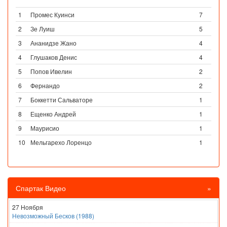
1
Промес Куинси
7
2
Зе Луиш
5
3
Ананидзе Жано
4
4
Глушаков Денис
4
5
Попов Ивелин
2
6
Фернандо
2
7
Боккетти Сальваторе
1
8
Ещенко Андрей
1
9
Маурисио
1
10
Мельгарехо Лоренцо
1
Спартак Видео
»
27 Ноября
Невозможный Бесков (1988)