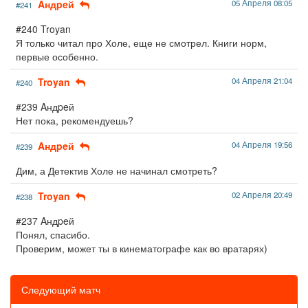
Aндpeй
05 Апреля 08:05
#241
#240 Troyan
Я только читал про Холе, еще не смотрел. Книги норм,
первые особенно.
Troyan
04 Апреля 21:04
#240
#239 Aндpeй
Нет пока, рекомендуешь?
Aндpeй
04 Апреля 19:56
#239
Дим, а Детектив Холе не начинал смотреть?
Troyan
02 Апреля 20:49
#238
#237 Aндpeй
Понял, спасибо.
Проверим, может ты в кинематографе как во вратарях)
Следующий матч