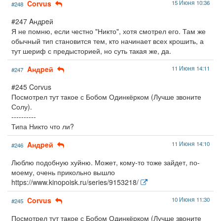
Corvus
15 Июня 10:36
#248
#247 Aндpeй
Я не помню, если честно "Никто", хотя смотрел его. Там же
обычный тип становится тем, кто начинает всех крошить, а
тут шериф с предысторией, но суть такая же, да.
Aндpeй
11 Июня 14:11
#247
#245 Corvus
Посмотрел тут такое с Бобом Одинкёрком (Лучше звоните
Солу).
----------
Типа Никто что ли?
Aндpeй
11 Июня 14:10
#246
Люблю подобную хуйню. Может, кому-то тоже зайдет, по-
моему, очень прикольно вышло
https://www.kinopoisk.ru/series/9153218/
Corvus
10 Июня 11:30
#245
Посмотрел тут такое с Бобом Одинкёрком (Лучше звоните