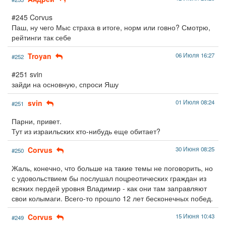
#245 Corvus
Паш, ну чего Мыс страха в итоге, норм или говно? Смотрю,
рейтинги так себе
Troyan
06 Июля 16:27
#252
#251 svin
зайди на основную, спроси Яшу
svin
01 Июля 08:24
#251
Парни, привет.
Тут из израильских кто-нибудь еще обитает?
Corvus
30 Июня 08:25
#250
Жаль, конечно, что больше на такие темы не поговорить, но
с удовольствием бы послушал поцреотических граждан из
всяких пердей уровня Владимир - как они там заправляют
свои колымаги. Всего-то прошло 12 лет бесконечных побед.
Corvus
15 Июня 10:43
#249