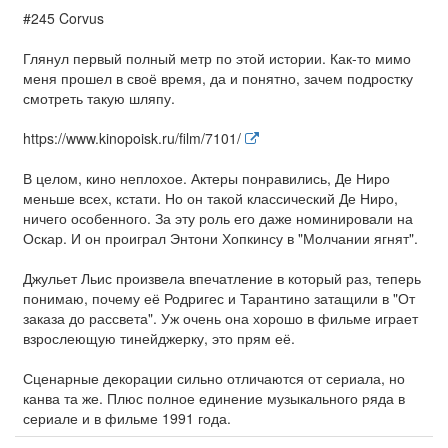
#245 Corvus
Глянул первый полный метр по этой истории. Как-то мимо
меня прошел в своё время, да и понятно, зачем подростку
смотреть такую шляпу.
https://www.kinopoisk.ru/film/7101/
В целом, кино неплохое. Актеры понравились, Де Ниро
меньше всех, кстати. Но он такой классический Де Ниро,
ничего особенного. За эту роль его даже номинировали на
Оскар. И он проиграл Энтони Хопкинсу в "Молчании ягнят".
Джульет Льис произвела впечатление в который раз, теперь
понимаю, почему её Родригес и Тарантино затащили в "От
заказа до рассвета". Уж очень она хорошо в фильме играет
взрослеющую тинейджерку, это прям её.
Сценарные декорации сильно отличаются от сериала, но
канва та же. Плюс полное единение музыкального ряда в
сериале и в фильме 1991 года.