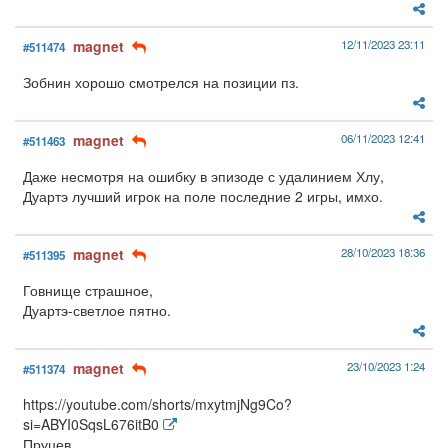
magnet
12/11/2023 23:11
#511474
Зобнин хорошо смотрелся на позиции пз.
magnet
06/11/2023 12:41
#511463
Даже несмотря на ошибку в эпизоде с удалинием Хлу,
Дуартэ лучший игрок на поле последние 2 игры, имхо.
magnet
28/10/2023 18:36
#511395
Говнище страшное,
Дуартэ-светлое пятно.
magnet
23/10/2023 1:24
#511374
https://youtube.com/shorts/mxytmjNg9Co?
si=ABYI0SqsL676itB0
Пруцев.