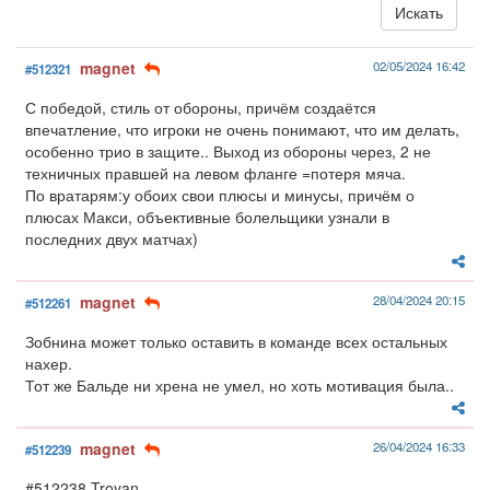
magnet
02/05/2024 16:42
#512321
С победой, стиль от обороны, причём создаётся
впечатление, что игроки не очень понимают, что им делать,
особенно трио в защите.. Выход из обороны через, 2 не
техничных правшей на левом фланге =потеря мяча.
По вратарям:у обоих свои плюсы и минусы, причём о
плюсах Макси, объективные болельщики узнали в
последних двух матчах)
magnet
28/04/2024 20:15
#512261
Зобнина может только оставить в команде всех остальных
нахер.
Тот же Бальде ни хрена не умел, но хоть мотивация была..
magnet
26/04/2024 16:33
#512239
#512238 Troyan