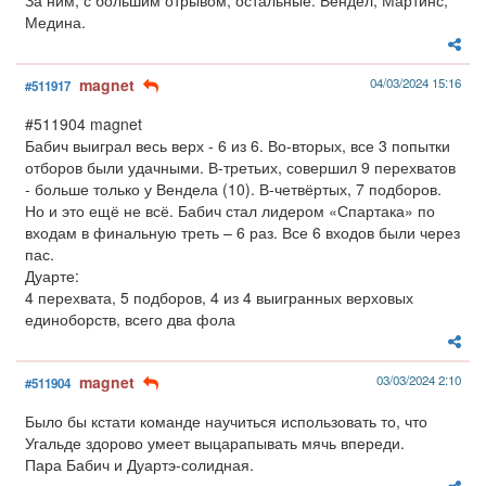
За ним, с большим отрывом, остальные: Вендел, Мартинс,
Медина.
magnet
04/03/2024 15:16
#511917
#511904 magnet
Бабич выиграл весь верх - 6 из 6. Во-вторых, все 3 попытки
отборов были удачными. В-третьих, совершил 9 перехватов
- больше только у Вендела (10). В-четвёртых, 7 подборов.
Но и это ещё не всё. Бабич стал лидером «Спартака» по
входам в финальную треть – 6 раз. Все 6 входов были через
пас.
Дуарте:
4 перехвата, 5 подборов, 4 из 4 выигранных верховых
единоборств, всего два фола
magnet
03/03/2024 2:10
#511904
Было бы кстати команде научиться использовать то, что
Угальде здорово умеет выцарапывать мячь впереди.
Пара Бабич и Дуартэ-солидная.