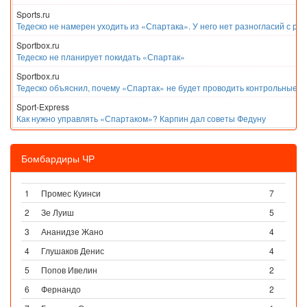
Sports.ru
Тедеско не намерен уходить из «Спартака». У него нет разногласий с ру
Sportbox.ru
Тедеско не планирует покидать «Спартак»
Sportbox.ru
Тедеско объяснил, почему «Спартак» не будет проводить контрольные м
Sport-Express
Как нужно управлять «Спартаком»? Карпин дал советы Федуну
Бомбардиры ЧР
1
Промес Куинси
7
2
Зе Луиш
5
3
Ананидзе Жано
4
4
Глушаков Денис
4
5
Попов Ивелин
2
6
Фернандо
2