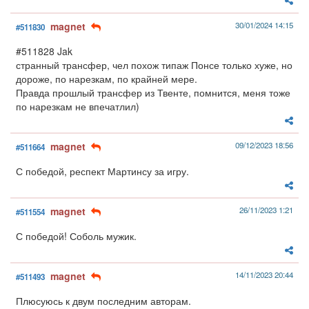
magnet
30/01/2024 14:15
#511830
#511828 Jak
странный трансфер, чел похож типаж Понсе только хуже, но
дороже, по нарезкам, по крайней мере.
Правда прошлый трансфер из Твенте, помнится, меня тоже
по нарезкам не впечатлил)
magnet
09/12/2023 18:56
#511664
С победой, респект Мартинсу за игру.
magnet
26/11/2023 1:21
#511554
С победой! Соболь мужик.
magnet
14/11/2023 20:44
#511493
Плюсуюсь к двум последним авторам.