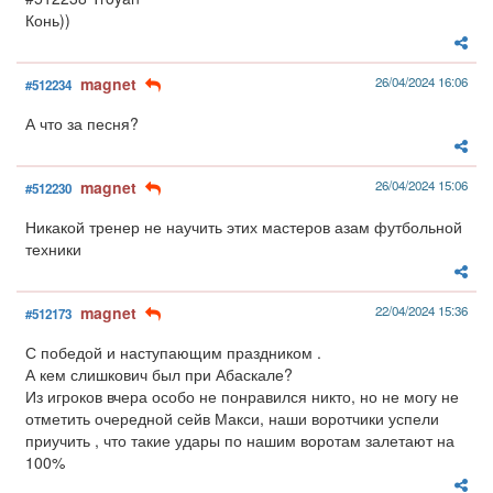
Конь))
magnet
26/04/2024 16:06
#512234
А что за песня?
magnet
26/04/2024 15:06
#512230
Никакой тренер не научить этих мастеров азам футбольной
техники
magnet
22/04/2024 15:36
#512173
С победой и наступающим праздником .
А кем слишкович был при Абаскале?
Из игроков вчера особо не понравился никто, но не могу не
отметить очередной сейв Макси, наши воротчики успели
приучить , что такие удары по нашим воротам залетают на
100%