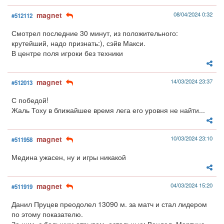
magnet
08/04/2024 0:32
#512112
Смотрел последние 30 минут, из положительного:
крутейший, надо признать:), сэйв Макси.
В центре поля игроки без техники
magnet
14/03/2024 23:37
#512013
С победой!
Жаль Тоху в ближайшее время лега его уровня не найти...
magnet
10/03/2024 23:10
#511958
Медина ужасен, ну и игры никакой
magnet
04/03/2024 15:20
#511919
Данил Пруцев преодолел 13090 м. за матч и стал лидером
по этому показателю.