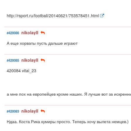
http://rsport.ru/football/20140621/753578451.html
nikolayII
#420086
А еще хорваты пусть дальше играют
nikolayII
#420085
420084 vital_23
а мне пох на европейцев кроме наших. Я лучше вот за искренни
nikolayII
#420083
Ндаа. Коста Рика кумиры просто. Теперь хочу вылета немцев.)