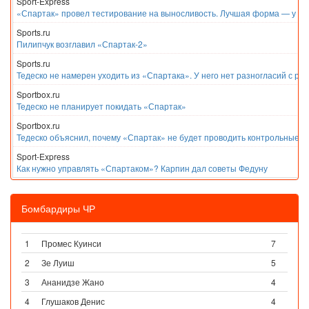
Sport-Express
«Спартак» провел тестирование на выносливость. Лучшая форма — у Е
Sports.ru
Пилипчук возглавил «Спартак-2»
Sports.ru
Тедеско не намерен уходить из «Спартака». У него нет разногласий с ру
Sportbox.ru
Тедеско не планирует покидать «Спартак»
Sportbox.ru
Тедеско объяснил, почему «Спартак» не будет проводить контрольные м
Sport-Express
Как нужно управлять «Спартаком»? Карпин дал советы Федуну
Бомбардиры ЧР
1
Промес Куинси
7
2
Зе Луиш
5
3
Ананидзе Жано
4
4
Глушаков Денис
4