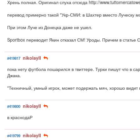
Хрень полная. Оригинал слуха отсюда http://www.tuttomercatowe
перевод примерно такой "Укр-СМИ: в Шахтер вместо Луческу мо
При этом Луче из Донецка даже не ушел.
Sportbox переводит Якин отказал СМ! Уроды. Причем в статье
nikolayII
#419817
пока нету футбола пошарился в твиттере. Турки пишут что в са
Джака.
"Техничный, умный игрок, может подержать мяч, хорошо видит п
nikolayII
#419800
в краснодаР
nikolayII
#419799