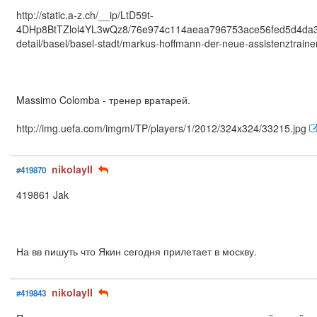
http://static.a-z.ch/__ip/LtD59t-
4DHp8BtTZlol4YL3wQz8/76e974c114aeaa796753ace56fed5d4da32a2d6
detail/basel/basel-stadt/markus-hoffmann-der-neue-assistenztrain
Massimo Colomba - тренер вратарей.
http://img.uefa.com/imgml/TP/players/1/2012/324x324/33215.jpg
nikolayII
#419870
419861 Jak
На вв пишуть что Якин сегодня прилетает в москву.
nikolayII
#419843