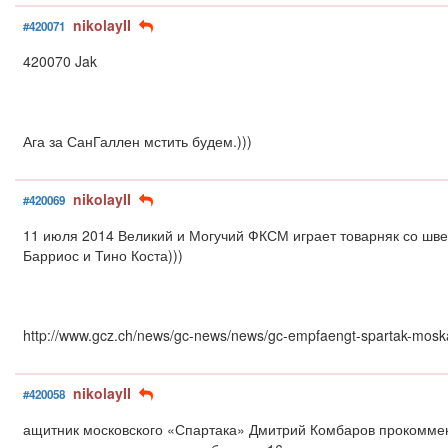
nikolayII
#420071
420070 Jak
Ага за СанГаллен мстить будем.)))
nikolayII
#420069
11 июля 2014 Великий и Могучий ФКСМ играет товарняк со швей
Барриос и Тино Коста)))
http://www.gcz.ch/news/gc-news/news/gc-empfaengt-spartak-mosk
nikolayII
#420058
ащитник московского «Спартака» Дмитрий Комбаров прокоммен