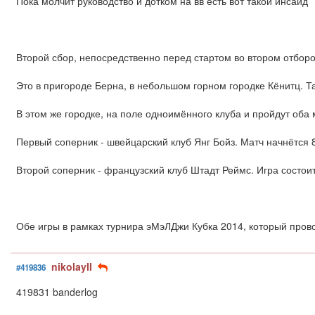
Пока молчит руководство и дотком на вв есть вот такой инсайд
Второй сбор, непосредственно перед стартом во втором отбо
Это в пригороде Берна, в небольшом горном городке Кёнитц. Т
В этом же городке, на поле одноимённого клуба и пройдут оба 
Первый соперник - швейцарский клуб Янг Бойз. Матч начнётся 
Второй соперник - французский клуб Штадт Реймс. Игра состои
Обе игры в рамках турнира эМэЛДжи Кубка 2014, который провод
nikolayII
#419836
419831 banderlog