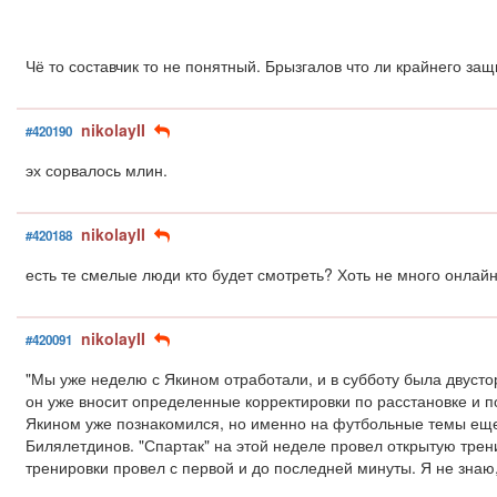
Чё то составчик то не понятный. Брызгалов что ли крайнего защ
nikolayII
#420190
эх сорвалось млин.
nikolayII
#420188
есть те смелые люди кто будет смотреть? Хоть не много онлайн
nikolayII
#420091
"Мы уже неделю с Якином отработали, и в субботу была двустор
он уже вносит определенные корректировки по расстановке и по
Якином уже познакомился, но именно на футбольные темы еще н
Билялетдинов. "Спартак" на этой неделе провел открытую тре
тренировки провел с первой и до последней минуты. Я не знаю, 