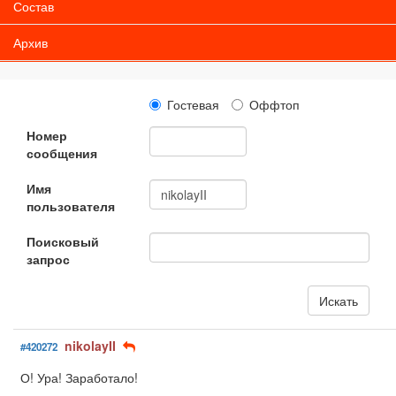
Состав
Архив
Гостевая
Оффтоп
Номер
сообщения
Имя
пользователя
Поисковый
запрос
nikolayII
#420272
О! Ура! Заработало!