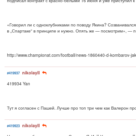
подписал контракт с красно-белыми 16 июня и уже приступил к
«Говорил ли с одноклубниками по поводу Якина? Созванивался 
в „Спартаке“ в принципе и нужно. Опять же — посмотрим», — 
http://www.championat.com/football/news-1860440-d-kombarov-jaki
nikolayII
#419937
419934 Yan
Тут я согласен с Пашей. Лучше про топ три чем как Валерон п
nikolayII
#419923