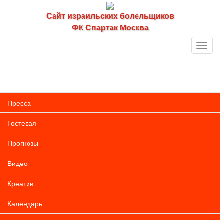
Сайт израильских болельщиков
ФК Спартак Москва
Toggl
navig
Пресса
Гостевая
Прогнозы
Видео
Креатив
Календарь