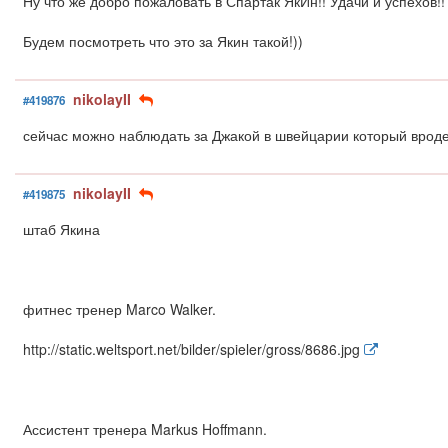
Ну что же добро пожаловать в Спартак ЯкИн!! Удачи и успехов!!
Будем посмотреть что это за Якин такой!))
nikolayII
#419876
сейчас можно наблюдать за Джакой в швейцарии который вроде 
nikolayII
#419875
штаб Якина
фитнес тренер Marco Walker.
http://static.weltsport.net/bilder/spieler/gross/8686.jpg
Ассистент тренера Markus Hoffmann.