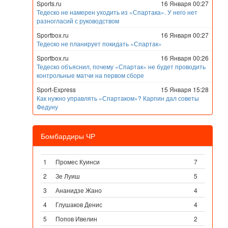
Sports.ru
16 Января 00:27
Тедеско не намерен уходить из «Спартака». У него нет
разногласий с руководством
Sportbox.ru
16 Января 00:27
Тедеско не планирует покидать «Спартак»
Sportbox.ru
16 Января 00:26
Тедеско объяснил, почему «Спартак» не будет проводить
контрольные матчи на первом сборе
Sport-Express
15 Января 15:28
Как нужно управлять «Спартаком»? Карпин дал советы
Федуну
Бомбардиры ЧР
1
Промес Куинси
7
2
Зе Луиш
5
3
Ананидзе Жано
4
4
Глушаков Денис
4
5
Попов Ивелин
2