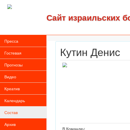
Сайт израильских б
Пресса
Кутин Денис
Гостевая
Прогнозы
Видео
Креатив
Календарь
Состав
Архив
В Команде<