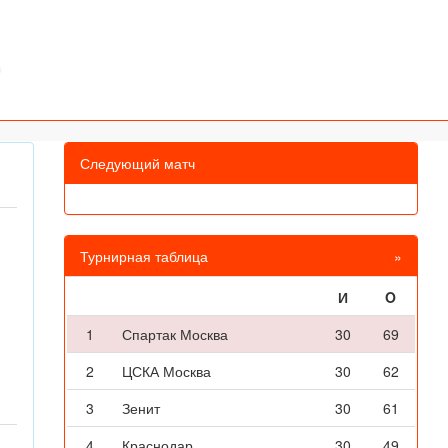
Следующий матч
Турнирная таблица
»
И
O
1
Спартак Москва
30
69
2
ЦСКА Москва
30
62
3
Зенит
30
61
4
Краснодар
30
49