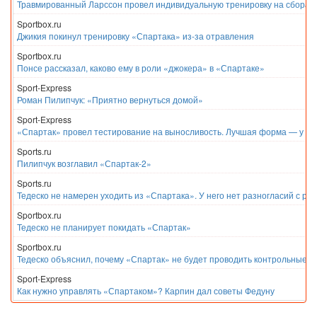
Травмированный Ларссон провел индивидуальную тренировку на сборах
Sportbox.ru
Джикия покинул тренировку «Спартака» из-за отравления
Sportbox.ru
Понсе рассказал, каково ему в роли «джокера» в «Спартаке»
Sport-Express
Роман Пилипчук: «Приятно вернуться домой»
Sport-Express
«Спартак» провел тестирование на выносливость. Лучшая форма — у Е
Sports.ru
Пилипчук возглавил «Спартак-2»
Sports.ru
Тедеско не намерен уходить из «Спартака». У него нет разногласий с ру
Sportbox.ru
Тедеско не планирует покидать «Спартак»
Sportbox.ru
Тедеско объяснил, почему «Спартак» не будет проводить контрольные м
Sport-Express
Как нужно управлять «Спартаком»? Карпин дал советы Федуну