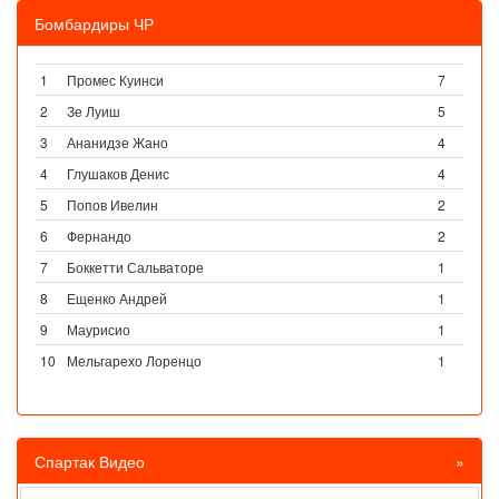
Бомбардиры ЧР
1
Промес Куинси
7
2
Зе Луиш
5
3
Ананидзе Жано
4
4
Глушаков Денис
4
5
Попов Ивелин
2
6
Фернандо
2
7
Боккетти Сальваторе
1
8
Ещенко Андрей
1
9
Маурисио
1
10
Мельгарехо Лоренцо
1
Спартак Видео
»