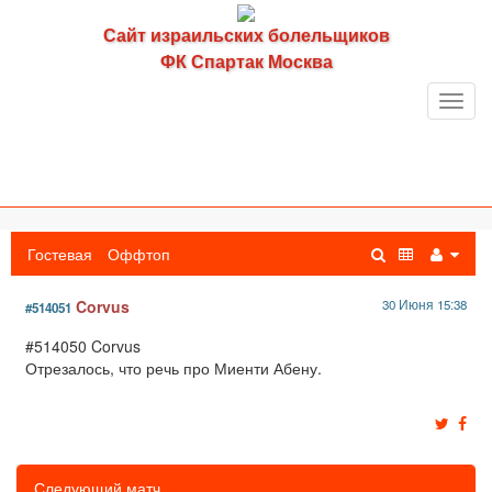
Сайт израильских болельщиков
ФК Спартак Москва
Toggl
navig
Гостевая
Оффтоп
Corvus
30 Июня 15:38
#514051
#514050 Corvus
Отрезалось, что речь про Миенти Абену.
Следующий матч