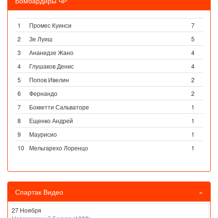
Бомбардиры ЧР
1
Промес Куинси
7
2
Зе Луиш
5
3
Ананидзе Жано
4
4
Глушаков Денис
4
5
Попов Ивелин
2
6
Фернандо
2
7
Боккетти Сальваторе
1
8
Ещенко Андрей
1
9
Маурисио
1
10
Мельгарехо Лоренцо
1
Спартак Видео
»
27 Ноября