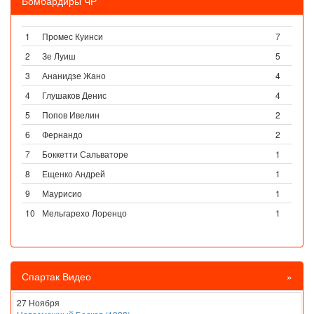
Бомбардиры ЧР
1
Промес Куинси
7
2
Зе Луиш
5
3
Ананидзе Жано
4
4
Глушаков Денис
4
5
Попов Ивелин
2
6
Фернандо
2
7
Боккетти Сальваторе
1
8
Ещенко Андрей
1
9
Маурисио
1
10
Мельгарехо Лоренцо
1
Спартак Видео
»
27 Ноября