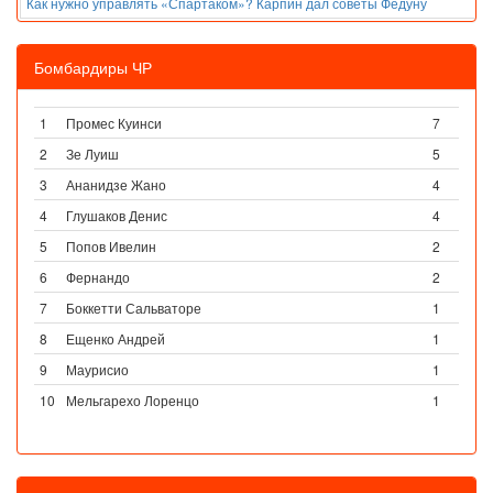
Как нужно управлять «Спартаком»? Карпин дал советы Федуну
Бомбардиры ЧР
1
Промес Куинси
7
2
Зе Луиш
5
3
Ананидзе Жано
4
4
Глушаков Денис
4
5
Попов Ивелин
2
6
Фернандо
2
7
Боккетти Сальваторе
1
8
Ещенко Андрей
1
9
Маурисио
1
10
Мельгарехо Лоренцо
1