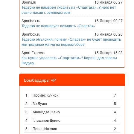
Sports.ru
16 Января 00:27
Тедеско не намерен уходить из «Спартака». У него нет
разногласий с руководством
Sportbox.ru
16 Января 00:27
Тедеско не планирует покидать «Спартак»
Sportbox.ru
16 Января 00:26
Тедеско объяснил, почему «Спартак» не будет проводить
контрольные матчи на первом сборе
Sport-Express
15 Января 15:28
Как нужно управлять «Спартаком»? Карпин дал советы
Федуну
Бомбардиры ЧР
1
Промес Куинси
7
2
Зе Луиш
5
3
Ананидзе Жано
4
4
Глушаков Денис
4
5
Попов Ивелин
2