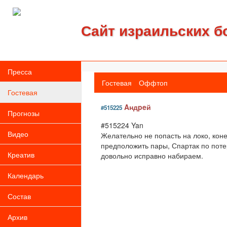
Сайт израильских б
Пресса
Гостевая
Оффтоп
Гостевая
Aндpeй
#515225
Прогнозы
#515224 Yan
Видео
Желательно не попасть на локо, кон
предположить пары, Спартак по поте
Креатив
довольно исправно набираем.
Календарь
Состав
Архив