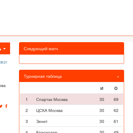
Следующий матч
08:21
Турнирная таблица
»
ева
И
O
1
Спартак Москва
30
69
2
ЦСКА Москва
30
62
3
Зенит
30
61
4
Краснодар
30
49