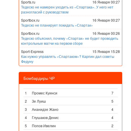
Sports.ru
16 Января 00:27
Тедеско не намерен уходить из «Спартака». У него нет
разногласий с руководством
Sportbox.ru
16 Января 00:27
Тедеско не планирует покидать «Спартак»
Sportbox.ru
16 Января 00:26
Тедеско объяснил, почему «Спартак» не будет проводить
контрольные матчи на первом сборе
Sport-Express
15 Января 15:28
Как нужно управлять «Спартаком»? Карпин дал советы
Федуну
Бомбардиры ЧР
1
Промес Куинси
7
2
Зе Луиш
5
3
Ананидзе Жано
4
4
Глушаков Денис
4
5
Попов Ивелин
2