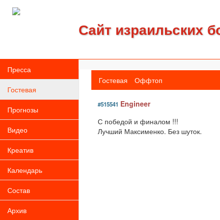
Сайт израильских б
Пресса
Гостевая
Оффтоп
Гостевая
Engineer
#515541
Прогнозы
С победой и финалом !!!
Видео
Лучший Максименко. Без шуток.
Креатив
Календарь
Состав
Архив