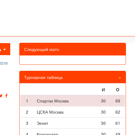
Следующий матч
22:03
Турнирная таблица
»
И
O
1
Спартак Москва
30
69
2
ЦСКА Москва
30
62
3
Зенит
30
61
4
Краснодар
30
49