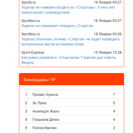
Sports.ru
16 Января 00:27
Тедеско не намерен уходить из «Спартака». У него нет
разногласий с руководством
Sportbox.ru
16 Января 00:27
Тедеско не планирует покидать «Спартак»
Sportbox.ru
16 Января 00:26
Тедеско объяснил, почему «Спартак» не будет проводить
контрольные матчи на первом сборе
Sport-Express
15 Января 15:28
Как нужно управлять «Спартаком»? Карпин дал советы
Федуну
Бомбардиры ЧР
1
Промес Куинси
7
2
Зе Луиш
5
3
Ананидзе Жано
4
4
Глушаков Денис
4
5
Попов Ивелин
2