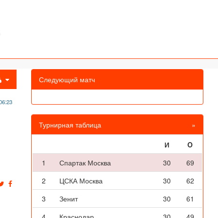
Следующий матч
06:23
Турнирная таблица
»
И
O
1
Спартак Москва
30
69
2
ЦСКА Москва
30
62
3
Зенит
30
61
4
Краснодар
30
49