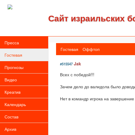
Сайт израильских б
Пресса
Гостевая
Оффтоп
Гостевая
Jak
#515547
Прогнозы
Всех с победой!!!
Видео
Зачем дело до валидола было доводи
Креатив
Нет в командр игрока на завершение 
Календарь
Состав
Архив