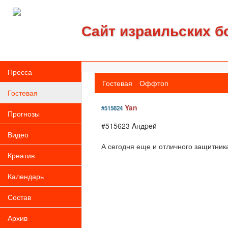
Сайт израильских б
Пресса
Гостевая
Оффтоп
Гостевая
Yan
#515624
Прогнозы
#515623 Aндpeй
Видео
А сегодня еще и отличного защитник
Креатив
Календарь
Состав
Архив