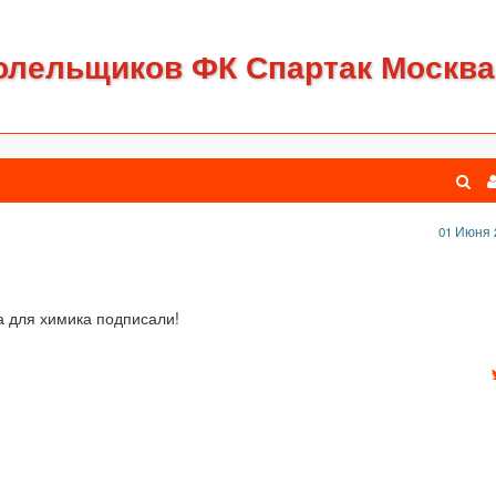
олельщиков ФК Спартак Москва
01 Июня 
а для химика подписали!