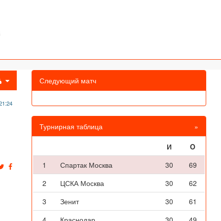
Следующий матч
21:24
Турнирная таблица
»
И
O
1
Спартак Москва
30
69
2
ЦСКА Москва
30
62
3
Зенит
30
61
4
Краснодар
30
49