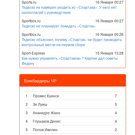
Sports.ru
16 Января 00:27
Тедеско не намерен уходить из «Спартака». У него нет
разногласий с руководством
Sportbox.ru
16 Января 00:27
Тедеско не планирует покидать «Спартак»
Sportbox.ru
16 Января 00:26
Тедеско объяснил, почему «Спартак» не будет проводить
контрольные матчи на первом сборе
Sport-Express
15 Января 15:28
Как нужно управлять «Спартаком»? Карпин дал советы
Федуну
Бомбардиры ЧР
1
Промес Куинси
7
2
Зе Луиш
5
3
Ананидзе Жано
4
4
Глушаков Денис
4
5
Попов Ивелин
2