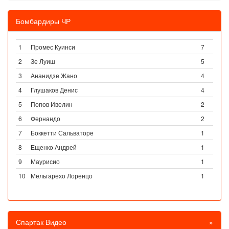
Бомбардиры ЧР
1
Промес Куинси
7
2
Зе Луиш
5
3
Ананидзе Жано
4
4
Глушаков Денис
4
5
Попов Ивелин
2
6
Фернандо
2
7
Боккетти Сальваторе
1
8
Ещенко Андрей
1
9
Маурисио
1
10
Мельгарехо Лоренцо
1
Спартак Видео
»