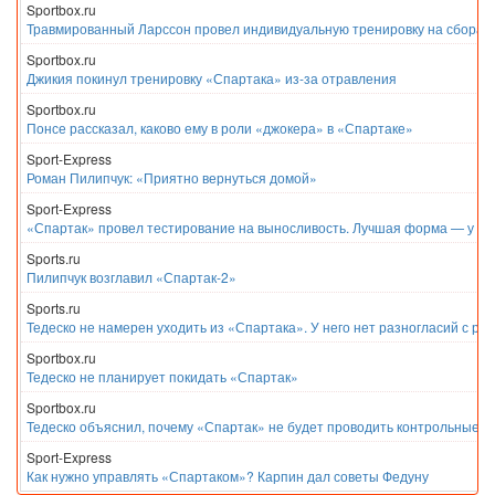
Sportbox.ru
Травмированный Ларссон провел индивидуальную тренировку на сборах
Sportbox.ru
Джикия покинул тренировку «Спартака» из-за отравления
Sportbox.ru
Понсе рассказал, каково ему в роли «джокера» в «Спартаке»
Sport-Express
Роман Пилипчук: «Приятно вернуться домой»
Sport-Express
«Спартак» провел тестирование на выносливость. Лучшая форма — у Е
Sports.ru
Пилипчук возглавил «Спартак-2»
Sports.ru
Тедеско не намерен уходить из «Спартака». У него нет разногласий с ру
Sportbox.ru
Тедеско не планирует покидать «Спартак»
Sportbox.ru
Тедеско объяснил, почему «Спартак» не будет проводить контрольные м
Sport-Express
Как нужно управлять «Спартаком»? Карпин дал советы Федуну