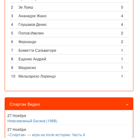
2
Зе Луиш
5
3
Ананидзе Жано
4
4
Глушаков Денис
4
5
Попов Ивелин
2
6
Фернандо
2
7
Боккетти Сальваторе
1
8
Ещенко Андрей
1
9
Маурисио
1
10
Мельгарехо Лоренцо
1
Спартак Видео
»
27 Ноября
Невозможный Бесков (1988)
27 Ноября
«Спартак» — игра на поле истории. Часть 4