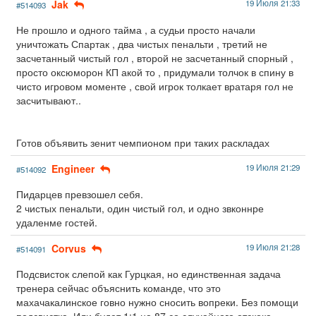
Jak
19 Июля 21:33
#514093
Не прошло и одного тайма , а судьи просто начали
уничтожать Спартак , два чистых пенальти , третий не
засчетанный чистый гол , второй не засчетанный спорный ,
просто оксюморон КП акой то , придумали толчок в спину в
чисто игровом моменте , свой игрок толкает вратаря гол не
засчитывают..
Готов объявить зенит чемпионом при таких раскладах
Engineer
19 Июля 21:29
#514092
Пидарцев превзошел себя.
2 чистых пенальти, один чистый гол, и одно звконнре
удаленме гостей.
Corvus
19 Июля 21:28
#514091
Подсвисток слепой как Гурцкая, но единственная задача
тренера сейчас объяснить команде, что это
махачакалинское говно нужно сносить вопреки. Без помощи
подсвистка. Или будет 1:1 на 87 со случайного отскока.