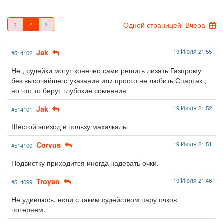
Одной страницей
Вчера
1
2
3
Jak
19 Июля 21:55
#514102
Не , судейки могут конечно сами решить лизать Газпрому
без высочайшего указания или просто не любить Спартак ,
но что то берут глубокие сомнения
Jak
19 Июля 21:52
#514101
Шестой эпизод в пользу махачкалы
Corvus
19 Июля 21:51
#514100
Подвистку приходится иногда надевать очки.
Troyan
19 Июля 21:46
#514099
Не удивлюсь, если с таким судейством пару очков
потеряем.