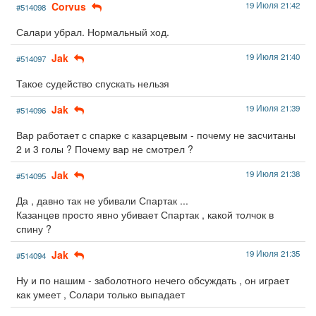
Corvus
19 Июля 21:42
#514098
Салари убрал. Нормальный ход.
Jak
19 Июля 21:40
#514097
Такое судейство спускать нельзя
Jak
19 Июля 21:39
#514096
Вар работает с спарке с казарцевым - почему не засчитаны
2 и 3 голы ? Почему вар не смотрел ?
Jak
19 Июля 21:38
#514095
Да , давно так не убивали Спартак ...
Казанцев просто явно убивает Спартак , какой толчок в
спину ?
Jak
19 Июля 21:35
#514094
Ну и по нашим - заболотного нечего обсуждать , он играет
как умеет , Солари только выпадает