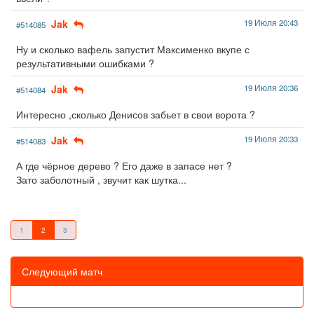
Jak
19 Июля 20:43
#514085
Ну и сколько вафель запустит Максименко вкупе с
результативными ошибками ?
Jak
19 Июля 20:36
#514084
Интересно ,сколько Денисов забьет в свои ворота ?
Jak
19 Июля 20:33
#514083
А где чёрное дерево ? Его даже в запасе нет ?
Зато заболотный , звучит как шутка...
1
2
3
Следующий матч