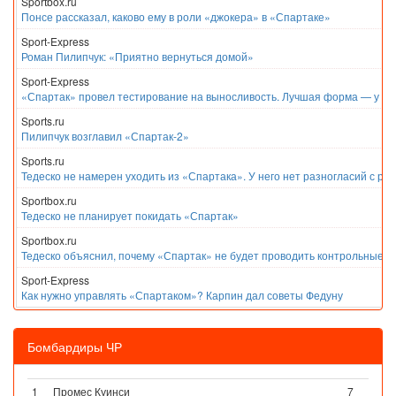
Sportbox.ru
Понсе рассказал, каково ему в роли «джокера» в «Спартаке»
Sport-Express
Роман Пилипчук: «Приятно вернуться домой»
Sport-Express
«Спартак» провел тестирование на выносливость. Лучшая форма — у Е
Sports.ru
Пилипчук возглавил «Спартак-2»
Sports.ru
Тедеско не намерен уходить из «Спартака». У него нет разногласий с ру
Sportbox.ru
Тедеско не планирует покидать «Спартак»
Sportbox.ru
Тедеско объяснил, почему «Спартак» не будет проводить контрольные м
Sport-Express
Как нужно управлять «Спартаком»? Карпин дал советы Федуну
Бомбардиры ЧР
1
Промес Куинси
7