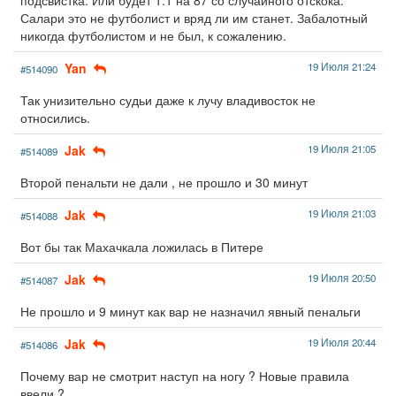
Салари это не футболист и вряд ли им станет. Забалотный
никогда футболистом и не был, к сожалению.
Yan
19 Июля 21:24
#514090
Так унизительно судьи даже к лучу владивосток не
относились.
Jak
19 Июля 21:05
#514089
Второй пенальти не дали , не прошло и 30 минут
Jak
19 Июля 21:03
#514088
Вот бы так Махачкала ложилась в Питере
Jak
19 Июля 20:50
#514087
Не прошло и 9 минут как вар не назначил явный пенальги
Jak
19 Июля 20:44
#514086
Почему вар не смотрит наступ на ногу ? Новые правила
ввели ?