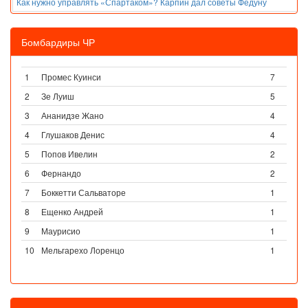
Как нужно управлять «Спартаком»? Карпин дал советы Федуну
Бомбардиры ЧР
1
Промес Куинси
7
2
Зе Луиш
5
3
Ананидзе Жано
4
4
Глушаков Денис
4
5
Попов Ивелин
2
6
Фернандо
2
7
Боккетти Сальваторе
1
8
Ещенко Андрей
1
9
Маурисио
1
10
Мельгарехо Лоренцо
1