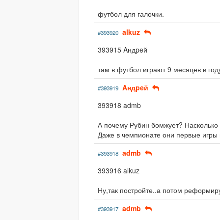
футбол для галочки.
alkuz
#393920
393915 Aндpeй
там в футбол играют 9 месяцев в год
Aндpeй
#393919
393918 admb
А почему Рубин бомжует? Насколько 
Даже в чемпионате они первые игры 
admb
#393918
393916 alkuz
Ну,так постройте..а потом реформиру
admb
#393917