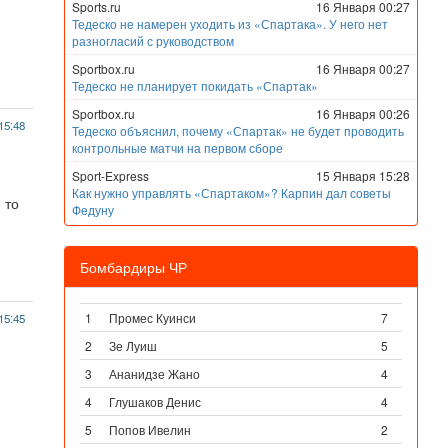
Sports.ru
16 Января 00:27
Тедеско не намерен уходить из «Спартака». У него нет
разногласий с руководством
Sportbox.ru
16 Января 00:27
Тедеско не планирует покидать «Спартак»
Sportbox.ru
16 Января 00:26
15:48
Тедеско объяснил, почему «Спартак» не будет проводить
контрольные матчи на первом сборе
Sport-Express
15 Января 15:28
Как нужно управлять «Спартаком»? Карпин дал советы
 то
Федуну
Бомбардиры ЧР
1
Промес Куинси
7
15:45
2
Зе Луиш
5
3
Ананидзе Жано
4
4
Глушаков Денис
4
5
Попов Ивелин
2