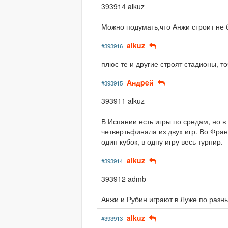
393914 alkuz
Можно подумать,что Анжи строит не б
alkuz
#393916
плюс те и другие строят стадионы, т
Aндpeй
#393915
393911 alkuz
В Испании есть игры по средам, но в 
четвертьфинала из двух игр. Во Фран
один кубок, в одну игру весь турнир.
alkuz
#393914
393912 admb
Анжи и Рубин играют в Луже по раз
alkuz
#393913