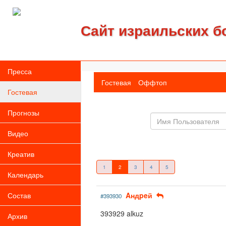
Сайт израильских б
Пресса
Гостевая
Оффтоп
Гостевая
Прогнозы
Имя
пользователя
Видео
Креатив
1
2
3
4
5
Календарь
Состав
Aндpeй
#393930
393929 alkuz
Архив