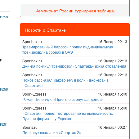
Чемпионат России турнирная таблица
15:58
Новости о Спартаке
Sportbox.ru
16 Января 22:13
Травмированный Ларссон провел индивидуальную
тренировку на сборах в ОАЭ
ии
Sportbox.ru
16 Января 22:13
Джикия покинул тренировку «Спартака» из-за отравления
Sportbox.ru
16 Января 22:13
Понсе рассказал, каково ему в роли «джокера» в
«Спартаке»
15:58
Sport-Express
16 Января 15:40
Роман Пилипчук: «Приятно вернуться домой»
Sport-Express
16 Января 15:40
«Спартак» провел тестирование на выносливость.
Лучшая форма — у Ещенко
15:51
Sports.ru
16 Января 00:27
Пилипчук возглавил «Спартак-2»