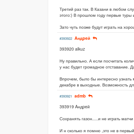
Третий раз так. В Казани в любом слу
этого:) В прошлом году первые туры 
Зато чуть позже будут играть на хоро
Aндpeй
#393922
393920 alkuz
Ну правильно. А если посчитать коли
у нас будет громадное отставание. Д
Впрочем, было бы интересно узнать м
декабре в выходные. Возможность для 
admb
#393921
393919 Aндpeй
Сохранять газон.....и не играть мат
И н сколько я помню ,это не в первый