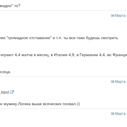
омадно" то?
08 Марта 
и "громадное отставание" и т.п. ты все-таки будешь смотреть
 играют 4,4 матча в месяц, в Италии 4,9, в Германии 4,4, во Франц
есяца.
08 Марта 
1.html
 мужику.Логика выше всяческих похвал-))
08 Марта 