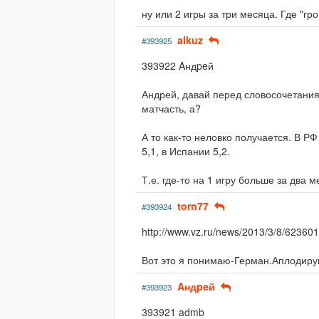
ну или 2 игры за три месяца. Где "гр
alkuz
#393925
393922 Aндpeй
Андрей, давай перед словосочетаниям
матчасть, а?
А то как-то неловко получается. В РФ
5,1, в Испании 5,2.
Т.е. где-то на 1 игру больше за два м
torn77
#393924
http://www.vz.ru/news/2013/3/8/62360
Вот это я понимаю-Герман.Аплодирую
Aндpeй
#393923
393921 admb