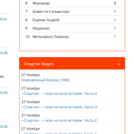
6
Фернандо
2
7
Боккетти Сальваторе
1
15:41
8
Ещенко Андрей
1
9
Маурисио
1
10
Мельгарехо Лоренцо
1
15:38
Спартак Видео
»
27 Ноября
он.
Невозможный Бесков (1988)
27 Ноября
15:34
«Спартак» — игра на поле истории. Часть 4
27 Ноября
«Спартак» — игра на поле истории. Часть 3
27 Ноября
«Спартак» — игра на поле истории. Часть 2
15:32
27 Ноября
«Спартак» — игра на поле истории. Часть 1