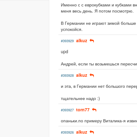
Именно с с еврокубками и кубками вн
меня весь день. Я потом посмотрю.
В Германии не играют зимой больше м
успокойся.
alkuz
#393929
upd
Андрей, если ты возьмешься пересчит
alkuz
#393928
и эта, в Германии нет большого пер
тщательнее надо :)
torn77
#393927
опаньки.по примеру Виталика-я изв
alkuz
#393926