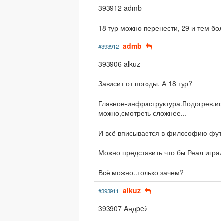
393912 admb
18 тур можно перенести, 29 и тем бо
admb
#393912
393906 alkuz
Зависит от погоды. А 18 тур?
Главное-инфраструктура.Подогрев,ис
можно,смотреть сложнее...
И всё вписывается в философию футб
Можно представить что бы Реал игра
Всё можно..только зачем?
alkuz
#393911
393907 Aндpeй