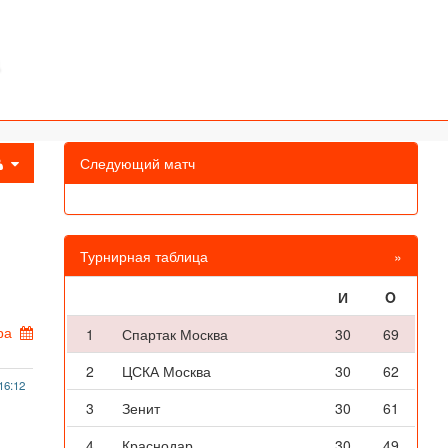
Следующий матч
Турнирная таблица
»
И
O
ра
1
Спартак Москва
30
69
2
ЦСКА Москва
30
62
16:12
3
Зенит
30
61
4
Краснодар
30
49