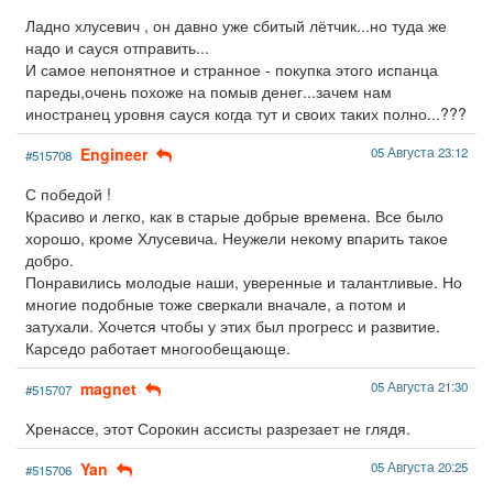
Ладно хлусевич , он давно уже сбитый лётчик...но туда же
надо и сауся отправить...
И самое непонятное и странное - покупка этого испанца
пареды,очень похоже на помыв денег...зачем нам
иностранец уровня сауся когда тут и своих таких полно...???
Engineer
05 Августа 23:12
#515708
С победой !
Красиво и легко, как в старые добрые времена. Все было
хорошо, кроме Хлусевича. Неужели некому впарить такое
добро.
Понравились молодые наши, уверенные и талантливые. Но
многие подобные тоже сверкали вначале, а потом и
затухали. Хочется чтобы у этих был прогресс и развитие.
Карседо работает многообещающе.
magnet
05 Августа 21:30
#515707
Хренассе, этот Сорокин ассисты разрезает не глядя.
Yan
05 Августа 20:25
#515706