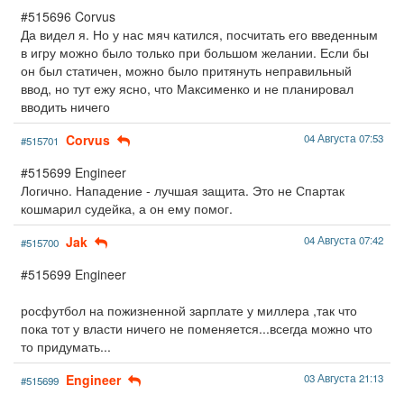
#515696 Corvus
Да видел я. Но у нас мяч катился, посчитать его введенным
в игру можно было только при большом желании. Если бы
он был статичен, можно было притянуть неправильный
ввод, но тут ежу ясно, что Максименко и не планировал
вводить ничего
Corvus
04 Августа 07:53
#515701
#515699 Engineer
Логично. Нападение - лучшая защита. Это не Спартак
кошмарил судейка, а он ему помог.
Jak
04 Августа 07:42
#515700
#515699 Engineer
росфутбол на пожизненной зарплате у миллера ,так что
пока тот у власти ничего не поменяется...всегда можно что
то придумать...
Engineer
03 Августа 21:13
#515699