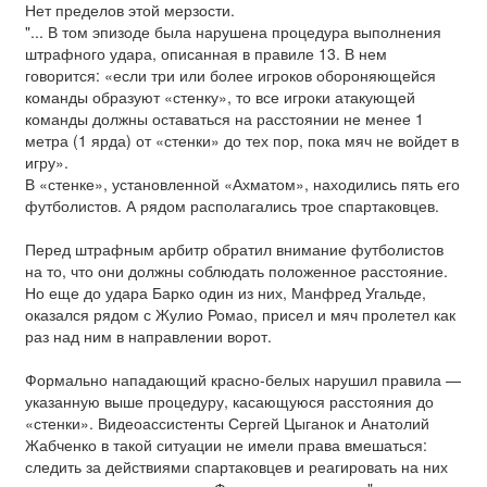
Нет пределов этой мерзости.
"... В том эпизоде была нарушена процедура выполнения
штрафного удара, описанная в правиле 13. В нем
говорится: «если три или более игроков обороняющейся
команды образуют «стенку», то все игроки атакующей
команды должны оставаться на расстоянии не менее 1
метра (1 ярда) от «стенки» до тех пор, пока мяч не войдет в
игру».
В «стенке», установленной «Ахматом», находились пять его
футболистов. А рядом располагались трое спартаковцев.
Перед штрафным арбитр обратил внимание футболистов
на то, что они должны соблюдать положенное расстояние.
Но еще до удара Барко один из них, Манфред Угальде,
оказался рядом с Жулио Ромао, присел и мяч пролетел как
раз над ним в направлении ворот.
Формально нападающий красно-белых нарушил правила —
указанную выше процедуру, касающуюся расстояния до
«стенки». Видеоассистенты Сергей Цыганок и Анатолий
Жабченко в такой ситуации не имели права вмешаться:
следить за действиями спартаковцев и реагировать на них