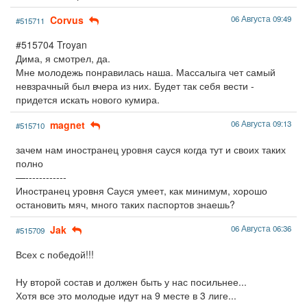
Corvus
06 Августа 09:49
#515711
#515704 Troyan
Дима, я смотрел, да.
Мне молодежь понравилась наша. Массалыга чет самый
невзрачный был вчера из них. Будет так себя вести -
придется искать нового кумира.
magnet
06 Августа 09:13
#515710
зачем нам иностранец уровня сауся когда тут и своих таких
полно
—------------
Иностранец уровня Сауся умеет, как минимум, хорошо
остановить мяч, много таких паспортов знаешь?
Jak
06 Августа 06:36
#515709
Всех с победой!!!
Ну второй состав и должен быть у нас посильнее...
Хотя все это молодые идут на 9 месте в 3 лиге...