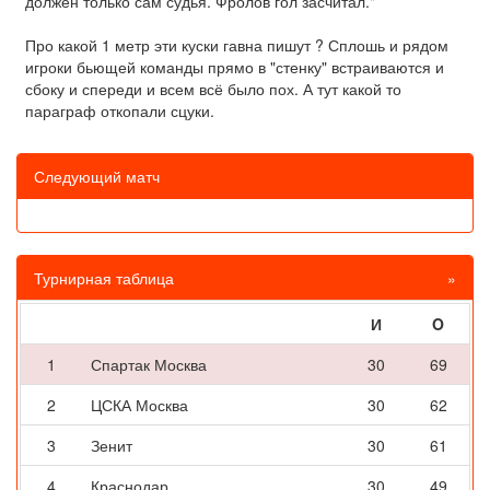
должен только сам судья. Фролов гол засчитал."
Про какой 1 метр эти куски гавна пишут ? Сплошь и рядом
игроки бьющей команды прямо в "стенку" встраиваются и
сбоку и спереди и всем всё было пох. А тут какой то
параграф откопали сцуки.
Следующий матч
Турнирная таблица
»
И
O
1
Спартак Москва
30
69
2
ЦСКА Москва
30
62
3
Зенит
30
61
4
Краснодар
30
49