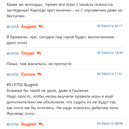
Какие же молодцы , прямо все игры с начала сезона на
загляденье! Карседо крут конечно , но с хлусевичем даже он
бессилен
Aндpeй
05 Августа 20:17
#515705
В Бремене, чую, сегодня пир горой будет, воспитанники
дают огня)
Troyan
05 Августа 19:39
#515704
Паша, там масалыга, не пропусти
Corvus
04 Августа 11:51
#515703
#515702 Aндpeй
Бомжам бы такой не дали, даже в Грозном.
Надо просто, чтобы негры выучили правила игры и ещё
дополнительно им объяснили, что судить их не будут так,
как этого им бы хотелось. Не надо помогать дебилам типа
Фролова этого.
Aндpeй
04 Августа 08:08
#515702