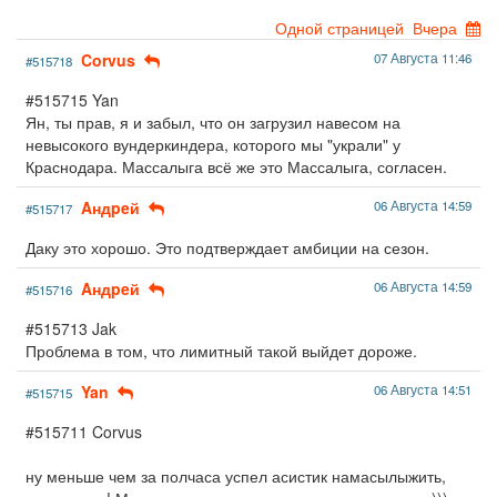
Одной страницей
Вчера
Corvus
07 Августа 11:46
#515718
#515715 Yan
Ян, ты прав, я и забыл, что он загрузил навесом на
невысокого вундеркиндера, которого мы "украли" у
Краснодара. Массалыга всё же это Массалыга, согласен.
Aндpeй
06 Августа 14:59
#515717
Даку это хорошо. Это подтверждает амбиции на сезон.
Aндpeй
06 Августа 14:59
#515716
#515713 Jak
Проблема в том, что лимитный такой выйдет дороже.
Yan
06 Августа 14:51
#515715
#515711 Corvus
ну меньше чем за полчаса успел асистик намасылыжить,