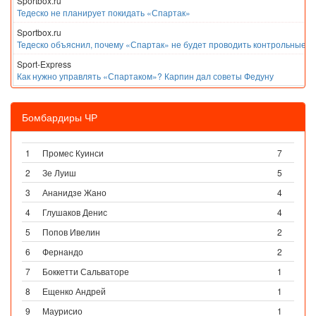
Sportbox.ru
Тедеско не планирует покидать «Спартак»
Sportbox.ru
Тедеско объяснил, почему «Спартак» не будет проводить контрольные м
Sport-Express
Как нужно управлять «Спартаком»? Карпин дал советы Федуну
Бомбардиры ЧР
1
Промес Куинси
7
2
Зе Луиш
5
3
Ананидзе Жано
4
4
Глушаков Денис
4
5
Попов Ивелин
2
6
Фернандо
2
7
Боккетти Сальваторе
1
8
Ещенко Андрей
1
9
Маурисио
1