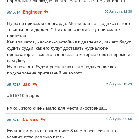
нормально! Мелкадзе на это несколько лет не хватило )))
Engineer
06 Августа 12:39
#515714
Ну вот и привезли форварда. Могли или нет подписать кого
то сильнее и дороже ? Никто не ответит. Ну привезли и
привезли.
Как впишется, насколько устойчив к давлению, как его будут
судить судьи, как его будут доставать журналюги-
провокаторы - всё это вопросы, на которые ответит время и
сам Даку.
Ну а пока что будем расценивать это подписание как
подкрепление притязаний на золото.
Jak
06 Августа 10:24
#515713
#515710 magnet
имхо , этого очень мало для места иностранца...
Corvus
06 Августа 09:50
#515712
Если так играть с говном ниже 8 места весь сезон, то
чемпионство реально взять.