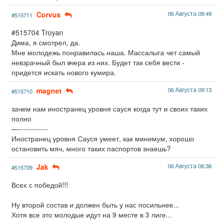
Corvus
06 Августа 09:49
#515711
#515704 Troyan
Дима, я смотрел, да.
Мне молодежь понравилась наша. Массалыга чет самый
невзрачный был вчера из них. Будет так себя вести -
придется искать нового кумира.
magnet
06 Августа 09:13
#515710
зачем нам иностранец уровня сауся когда тут и своих таких
полно
—------------
Иностранец уровня Сауся умеет, как минимум, хорошо
остановить мяч, много таких паспортов знаешь?
Jak
06 Августа 06:36
#515709
Всех с победой!!!
Ну второй состав и должен быть у нас посильнее...
Хотя все это молодые идут на 9 месте в 3 лиге...