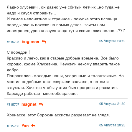
Ладно хлусевич , он давно уже сбитый лётчик...но туда же
надо и сауся отправить...
И самое непонятное и странное - покупка этого испанца
пареды,очень похоже на помыв денег...зачем нам
иностранец уровня сауся когда тут и своих таких полно...???
Engineer
05 Августа 23:12
#515708
С победой !
Красиво и легко, как в старые добрые времена. Все было
хорошо, кроме Хлусевича. Неужели некому впарить такое
добро.
Понравились молодые наши, уверенные и талантливые. Но
многие подобные тоже сверкали вначале, а потом и
затухали. Хочется чтобы у этих был прогресс и развитие.
Карседо работает многообещающе.
magnet
05 Августа 21:30
#515707
Хренассе, этот Сорокин ассисты разрезает не глядя.
Yan
05 Августа 20:25
#515706