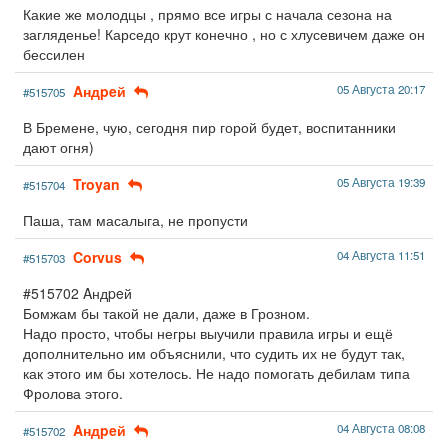
Какие же молодцы , прямо все игры с начала сезона на
загляденье! Карседо крут конечно , но с хлусевичем даже он
бессилен
Aндpeй
05 Августа 20:17
#515705
В Бремене, чую, сегодня пир горой будет, воспитанники
дают огня)
Troyan
05 Августа 19:39
#515704
Паша, там масалыга, не пропусти
Corvus
04 Августа 11:51
#515703
#515702 Aндpeй
Бомжам бы такой не дали, даже в Грозном.
Надо просто, чтобы негры выучили правила игры и ещё
дополнительно им объяснили, что судить их не будут так,
как этого им бы хотелось. Не надо помогать дебилам типа
Фролова этого.
Aндpeй
04 Августа 08:08
#515702