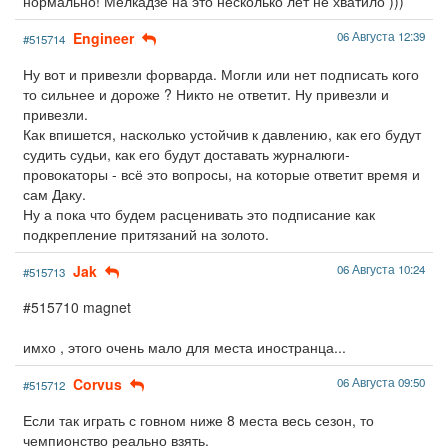
нормально! Мелкадзе на это несколько лет не хватило )))
Engineer
06 Августа 12:39
#515714
Ну вот и привезли форварда. Могли или нет подписать кого
то сильнее и дороже ? Никто не ответит. Ну привезли и
привезли.
Как впишется, насколько устойчив к давлению, как его будут
судить судьи, как его будут доставать журналюги-
провокаторы - всё это вопросы, на которые ответит время и
сам Даку.
Ну а пока что будем расценивать это подписание как
подкрепление притязаний на золото.
Jak
06 Августа 10:24
#515713
#515710 magnet
имхо , этого очень мало для места иностранца...
Corvus
06 Августа 09:50
#515712
Если так играть с говном ниже 8 места весь сезон, то
чемпионство реально взять.