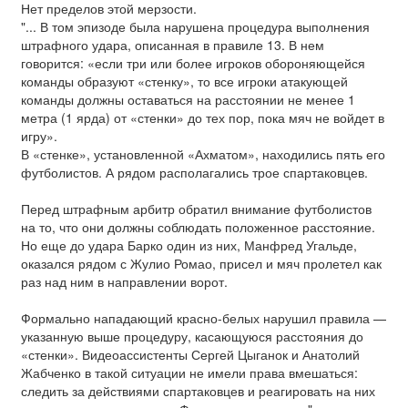
Нет пределов этой мерзости.
"... В том эпизоде была нарушена процедура выполнения
штрафного удара, описанная в правиле 13. В нем
говорится: «если три или более игроков обороняющейся
команды образуют «стенку», то все игроки атакующей
команды должны оставаться на расстоянии не менее 1
метра (1 ярда) от «стенки» до тех пор, пока мяч не войдет в
игру».
В «стенке», установленной «Ахматом», находились пять его
футболистов. А рядом располагались трое спартаковцев.
Перед штрафным арбитр обратил внимание футболистов
на то, что они должны соблюдать положенное расстояние.
Но еще до удара Барко один из них, Манфред Угальде,
оказался рядом с Жулио Ромао, присел и мяч пролетел как
раз над ним в направлении ворот.
Формально нападающий красно-белых нарушил правила —
указанную выше процедуру, касающуюся расстояния до
«стенки». Видеоассистенты Сергей Цыганок и Анатолий
Жабченко в такой ситуации не имели права вмешаться:
следить за действиями спартаковцев и реагировать на них