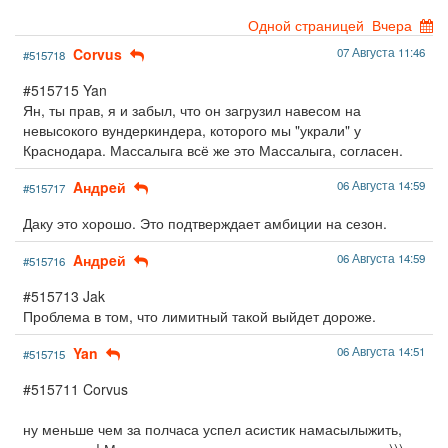
Одной страницей
Вчера
Corvus
07 Августа 11:46
#515718
#515715 Yan
Ян, ты прав, я и забыл, что он загрузил навесом на
невысокого вундеркиндера, которого мы "украли" у
Краснодара. Массалыга всё же это Массалыга, согласен.
Aндpeй
06 Августа 14:59
#515717
Даку это хорошо. Это подтверждает амбиции на сезон.
Aндpeй
06 Августа 14:59
#515716
#515713 Jak
Проблема в том, что лимитный такой выйдет дороже.
Yan
06 Августа 14:51
#515715
#515711 Corvus
ну меньше чем за полчаса успел асистик намасылыжить,