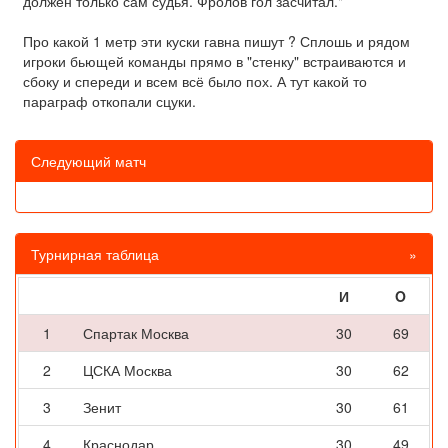
должен только сам судья. Фролов гол засчитал."
Про какой 1 метр эти куски гавна пишут ? Сплошь и рядом
игроки бьющей команды прямо в "стенку" встраиваются и
сбоку и спереди и всем всё было пох. А тут какой то
параграф откопали сцуки.
Следующий матч
Турнирная таблица
»
И
O
1
Спартак Москва
30
69
2
ЦСКА Москва
30
62
3
Зенит
30
61
4
Краснодар
30
49