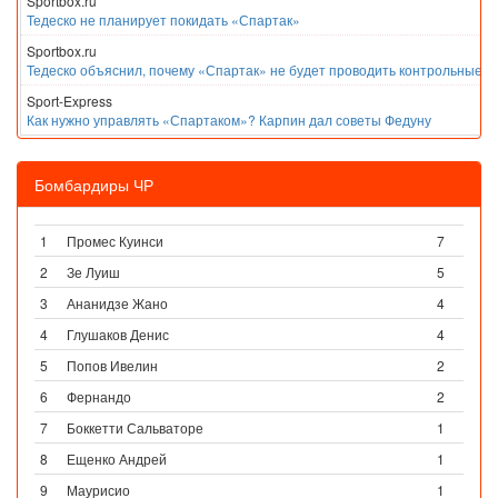
Sportbox.ru
Тедеско не планирует покидать «Спартак»
Sportbox.ru
Тедеско объяснил, почему «Спартак» не будет проводить контрольные м
Sport-Express
Как нужно управлять «Спартаком»? Карпин дал советы Федуну
Бомбардиры ЧР
1
Промес Куинси
7
2
Зе Луиш
5
3
Ананидзе Жано
4
4
Глушаков Денис
4
5
Попов Ивелин
2
6
Фернандо
2
7
Боккетти Сальваторе
1
8
Ещенко Андрей
1
9
Маурисио
1