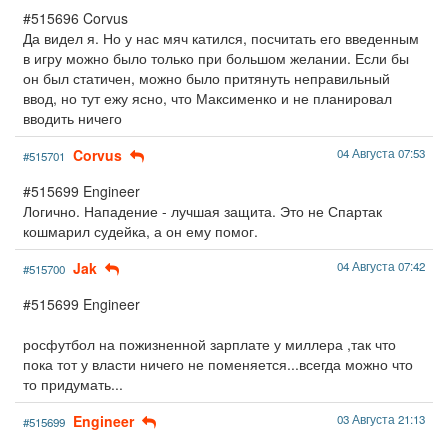
#515696 Corvus
Да видел я. Но у нас мяч катился, посчитать его введенным
в игру можно было только при большом желании. Если бы
он был статичен, можно было притянуть неправильный
ввод, но тут ежу ясно, что Максименко и не планировал
вводить ничего
Corvus
04 Августа 07:53
#515701
#515699 Engineer
Логично. Нападение - лучшая защита. Это не Спартак
кошмарил судейка, а он ему помог.
Jak
04 Августа 07:42
#515700
#515699 Engineer
росфутбол на пожизненной зарплате у миллера ,так что
пока тот у власти ничего не поменяется...всегда можно что
то придумать...
Engineer
03 Августа 21:13
#515699