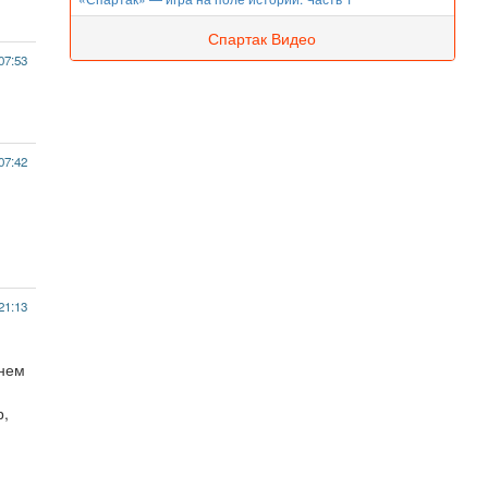
Спартак Видео
07:53
07:42
21:13
 нем
р,