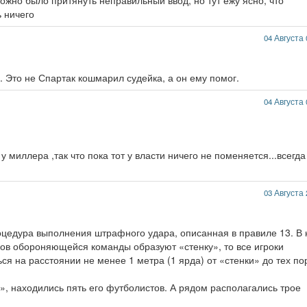
ожно было притянуть неправильный ввод, но тут ежу ясно, что
 ничего
04 Августа 
. Это не Спартак кошмарил судейка, а он ему помог.
04 Августа 
 миллера ,так что пока тот у власти ничего не поменяется...всегда
03 Августа 
роцедура выполнения штрафного удара, описанная в правиле 13. В
оков обороняющейся команды образуют «стенку», то все игроки
я на расстоянии не менее 1 метра (1 ярда) от «стенки» до тех по
», находились пять его футболистов. А рядом располагались трое