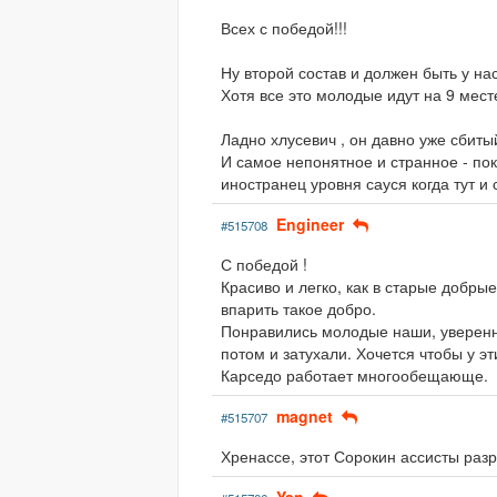
Всех с победой!!!
Ну второй состав и должен быть у нас
Хотя все это молодые идут на 9 месте 
Ладно хлусевич , он давно уже сбитый
И самое непонятное и странное - по
иностранец уровня сауся когда тут и 
Engineer
#515708
С победой !
Красиво и легко, как в старые добр
впарить такое добро.
Понравились молодые наши, уверенн
потом и затухали. Хочется чтобы у эт
Карседо работает многообещающе.
magnet
#515707
Хренассе, этот Сорокин ассисты разр