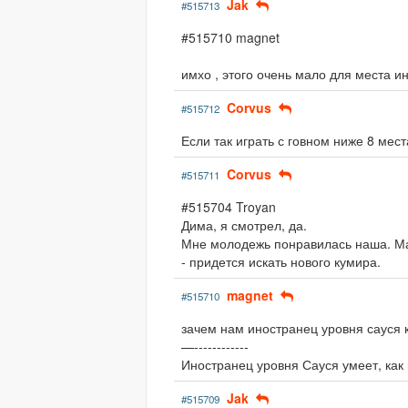
Jak
#515713
#515710 magnet
имхо , этого очень мало для места ин
Corvus
#515712
Если так играть с говном ниже 8 мест
Corvus
#515711
#515704 Troyan
Дима, я смотрел, да.
Мне молодежь понравилась наша. Мас
- придется искать нового кумира.
magnet
#515710
зачем нам иностранец уровня сауся к
—------------
Иностранец уровня Сауся умеет, как
Jak
#515709