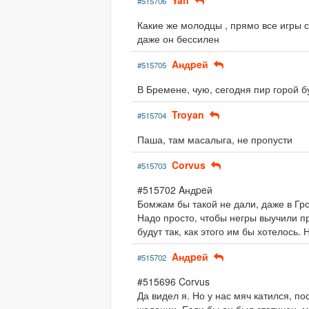
Yan
#515706
Какие же молодцы , прямо все игры с
даже он бессилен
Aндpeй
#515705
В Бремене, чую, сегодня пир горой б
Troyan
#515704
Паша, там масалыга, не пропусти
Corvus
#515703
#515702 Aндpeй
Бомжам бы такой не дали, даже в Гр
Надо просто, чтобы негры выучили п
будут так, как этого им бы хотелось.
Aндpeй
#515702
#515696 Corvus
Да видел я. Но у нас мяч катился, п