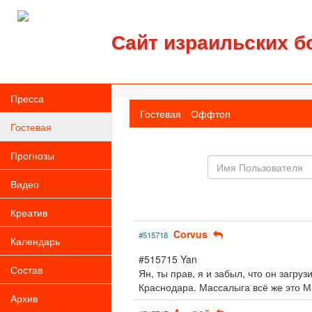
Сайт израильских б
Пресса
Гостевая
Оффтоп
Гостевая
Прогнозы
Имя
пользователя
Видео
Креатив
Corvus
#515718
Календарь
#515715 Yan
Состав
Ян, ты прав, я и забыл, что он загру
Краснодара. Массалыга всё же это М
Архив