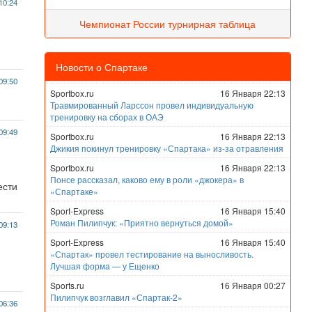
10:24
Чемпионат России турнирная таблица
Новости о Спартаке
09:50
Sportbox.ru
16 Января 22:13
Травмированный Ларссон провел индивидуальную
тренировку на сборах в ОАЭ
09:49
Sportbox.ru
16 Января 22:13
Джикия покинул тренировку «Спартака» из-за отравления
Sportbox.ru
16 Января 22:13
Понсе рассказал, каково ему в роли «джокера» в
ести
«Спартаке»
Sport-Express
16 Января 15:40
Роман Пилипчук: «Приятно вернуться домой»
09:13
Sport-Express
16 Января 15:40
«Спартак» провел тестирование на выносливость.
Лучшая форма — у Ещенко
Sports.ru
16 Января 00:27
Пилипчук возглавил «Спартак-2»
06:36