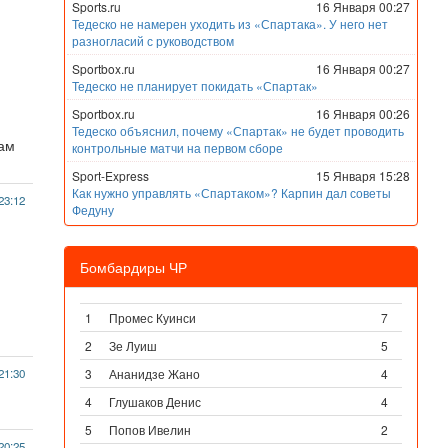
Sports.ru
16 Января 00:27
Тедеско не намерен уходить из «Спартака». У него нет
разногласий с руководством
Sportbox.ru
16 Января 00:27
Тедеско не планирует покидать «Спартак»
Sportbox.ru
16 Января 00:26
Тедеско объяснил, почему «Спартак» не будет проводить
нам
контрольные матчи на первом сборе
Sport-Express
15 Января 15:28
Как нужно управлять «Спартаком»? Карпин дал советы
23:12
Федуну
Бомбардиры ЧР
1
Промес Куинси
7
2
Зе Луиш
5
21:30
3
Ананидзе Жано
4
4
Глушаков Денис
4
5
Попов Ивелин
2
20:25