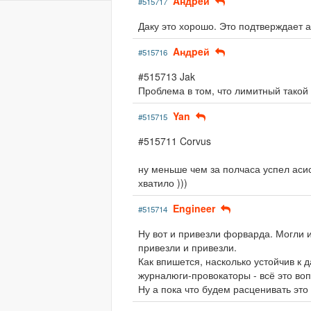
Aндpeй
#515717
Даку это хорошо. Это подтверждает 
Aндpeй
#515716
#515713 Jak
Проблема в том, что лимитный такой
Yan
#515715
#515711 Corvus
ну меньше чем за полчаса успел аси
хватило )))
Engineer
#515714
Ну вот и привезли форварда. Могли и
привезли и привезли.
Как впишется, насколько устойчив к д
журналюги-провокаторы - всё это воп
Ну а пока что будем расценивать это