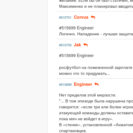
желании. Если бы он был статичен, м
Максименко и не планировал вводить
Corvus
#515701
#515699 Engineer
Логично. Нападение - лучшая защита
Jak
#515700
#515699 Engineer
росфутбол на пожизненной зарплате у
можно что то придумать...
Engineer
#515699
Нет пределов этой мерзости.
"... В том эпизоде была нарушена п
говорится: «если три или более игр
атакующей команды должны оставатьс
пока мяч не войдет в игру».
В «стенке», установленной «Ахматом
спартаковцев.