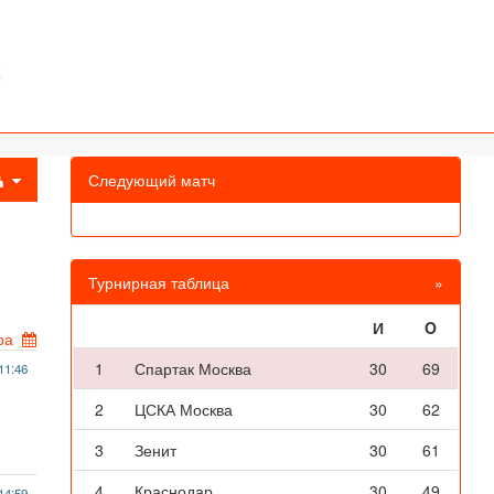
Следующий матч
Турнирная таблица
»
И
O
ра
1
Спартак Москва
30
69
11:46
2
ЦСКА Москва
30
62
3
Зенит
30
61
4
Краснодар
30
49
14:59