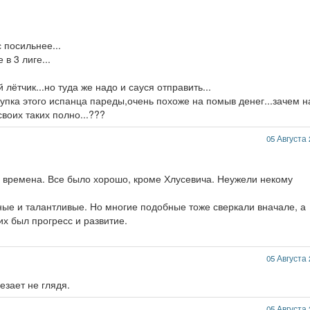
 посильнее...
в 3 лиге...
 лётчик...но туда же надо и сауся отправить...
купка этого испанца пареды,очень похоже на помыв денег...зачем 
своих таких полно...???
05 Августа 
ые времена. Все было хорошо, кроме Хлусевича. Неужели некому
ые и талантливые. Но многие подобные тоже сверкали вначале, а
их был прогресс и развитие.
05 Августа 
езает не глядя.
05 Августа 