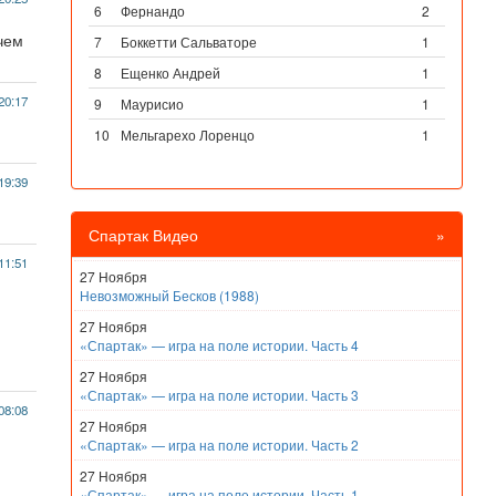
6
Фернандо
2
ичем
7
Боккетти Сальваторе
1
8
Ещенко Андрей
1
20:17
9
Маурисио
1
10
Мельгарехо Лоренцо
1
19:39
Спартак Видео
»
11:51
27 Ноября
Невозможный Бесков (1988)
27 Ноября
«Спартак» — игра на поле истории. Часть 4
27 Ноября
«Спартак» — игра на поле истории. Часть 3
08:08
27 Ноября
«Спартак» — игра на поле истории. Часть 2
27 Ноября
«Спартак» — игра на поле истории. Часть 1